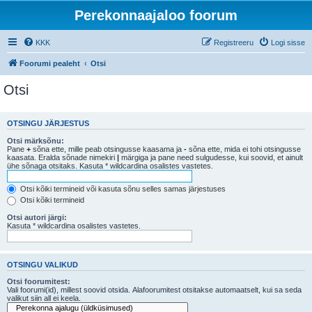
Perekonnaajaloo foorum
KKK
Registreeru
Logi sisse
Foorumi pealeht
Otsi
Otsi
OTSINGU JÄRJESTUS
Otsi märksõnu:
Pane
+
sõna ette, mille peab otsingusse kaasama ja
-
sõna ette, mida ei tohi otsingusse
kaasata. Eralda sõnade nimekiri
|
märgiga ja pane need sulgudesse, kui soovid, et ainult
ühe sõnaga otsitaks. Kasuta * wildcardina osalistes vastetes.
Otsi kõiki termineid või kasuta sõnu selles samas järjestuses
Otsi kõiki termineid
Otsi autori järgi:
Kasuta * wildcardina osalistes vastetes.
OTSINGU VALIKUD
Otsi foorumitest:
Vali foorumi(id), millest soovid otsida. Alafoorumitest otsitakse automaatselt, kui sa seda
valikut siin all ei keela.