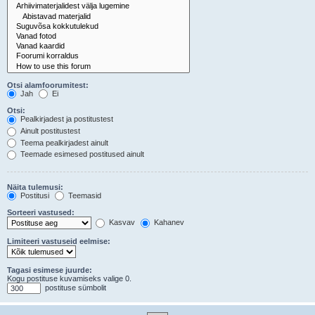
Otsi alamfoorumitest:
Jah
Ei
Otsi:
Pealkirjadest ja postitustest
Ainult postitustest
Teema pealkirjadest ainult
Teemade esimesed postitused ainult
Näita tulemusi:
Postitusi
Teemasid
Sorteeri vastused:
Kasvav
Kahanev
Limiteeri vastuseid eelmise:
Tagasi esimese juurde:
Kogu postituse kuvamiseks valige 0.
postituse sümbolit