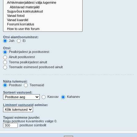
Otsi alamfoorumitest:
Jah
Ei
Otsi:
Pealkirjadest ja postitustest
Ainult postitustest
Teema pealkirjadest ainult
Teemade esimesed postitused ainult
Näita tulemusi:
Postitusi
Teemasid
Sorteeri vastused:
Kasvav
Kahanev
Limiteeri vastuseid eelmise:
Tagasi esimese juurde:
Kogu postituse kuvamiseks valige 0.
postituse sümbolit