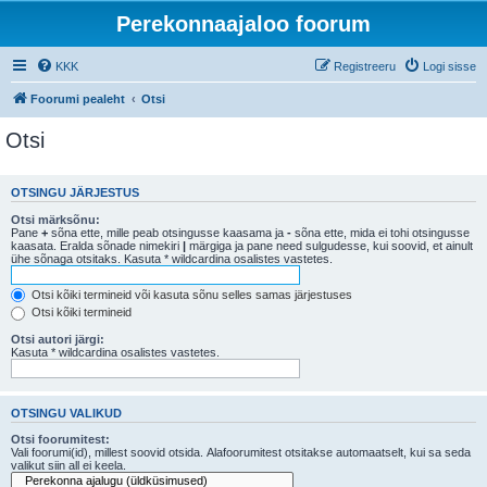
Perekonnaajaloo foorum
KKK
Registreeru
Logi sisse
Foorumi pealeht
Otsi
Otsi
OTSINGU JÄRJESTUS
Otsi märksõnu:
Pane
+
sõna ette, mille peab otsingusse kaasama ja
-
sõna ette, mida ei tohi otsingusse
kaasata. Eralda sõnade nimekiri
|
märgiga ja pane need sulgudesse, kui soovid, et ainult
ühe sõnaga otsitaks. Kasuta * wildcardina osalistes vastetes.
Otsi kõiki termineid või kasuta sõnu selles samas järjestuses
Otsi kõiki termineid
Otsi autori järgi:
Kasuta * wildcardina osalistes vastetes.
OTSINGU VALIKUD
Otsi foorumitest:
Vali foorumi(id), millest soovid otsida. Alafoorumitest otsitakse automaatselt, kui sa seda
valikut siin all ei keela.