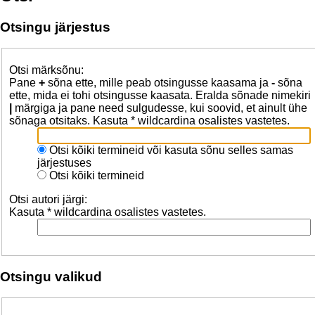
Otsingu järjestus
Otsi märksõnu:
Pane
+
sõna ette, mille peab otsingusse kaasama ja
-
sõna
ette, mida ei tohi otsingusse kaasata. Eralda sõnade nimekiri
|
märgiga ja pane need sulgudesse, kui soovid, et ainult ühe
sõnaga otsitaks. Kasuta * wildcardina osalistes vastetes.
Otsi kõiki termineid või kasuta sõnu selles samas
järjestuses
Otsi kõiki termineid
Otsi autori järgi:
Kasuta * wildcardina osalistes vastetes.
Otsingu valikud