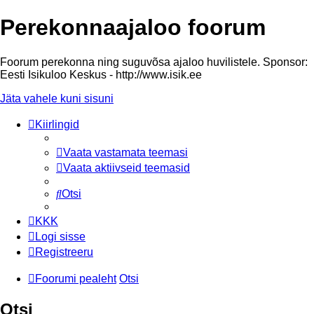
Perekonnaajaloo foorum
Foorum perekonna ning suguvõsa ajaloo huvilistele. Sponsor:
Eesti Isikuloo Keskus - http://www.isik.ee
Jäta vahele kuni sisuni
Kiirlingid
Vaata vastamata teemasi
Vaata aktiivseid teemasid
Otsi
KKK
Logi sisse
Registreeru
Foorumi pealeht
Otsi
Otsi