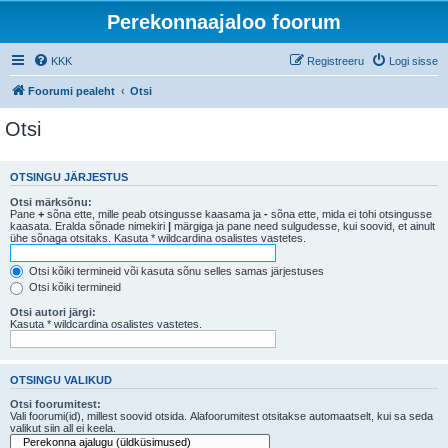
Perekonnaajaloo foorum
KKK
Registreeru
Logi sisse
Foorumi pealeht
Otsi
Otsi
OTSINGU JÄRJESTUS
Otsi märksõnu:
Pane
+
sõna ette, mille peab otsingusse kaasama ja
-
sõna ette, mida ei tohi otsingusse
kaasata. Eralda sõnade nimekiri
|
märgiga ja pane need sulgudesse, kui soovid, et ainult
ühe sõnaga otsitaks. Kasuta * wildcardina osalistes vastetes.
Otsi kõiki termineid või kasuta sõnu selles samas järjestuses
Otsi kõiki termineid
Otsi autori järgi:
Kasuta * wildcardina osalistes vastetes.
OTSINGU VALIKUD
Otsi foorumitest:
Vali foorumi(id), millest soovid otsida. Alafoorumitest otsitakse automaatselt, kui sa seda
valikut siin all ei keela.