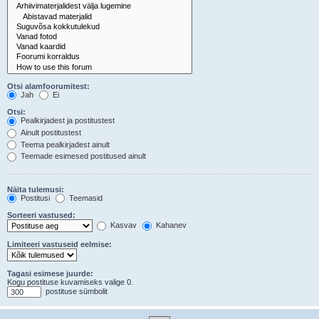
Otsi alamfoorumitest:
Jah
Ei
Otsi:
Pealkirjadest ja postitustest
Ainult postitustest
Teema pealkirjadest ainult
Teemade esimesed postitused ainult
Näita tulemusi:
Postitusi
Teemasid
Sorteeri vastused:
Kasvav
Kahanev
Limiteeri vastuseid eelmise:
Tagasi esimese juurde:
Kogu postituse kuvamiseks valige 0.
postituse sümbolit