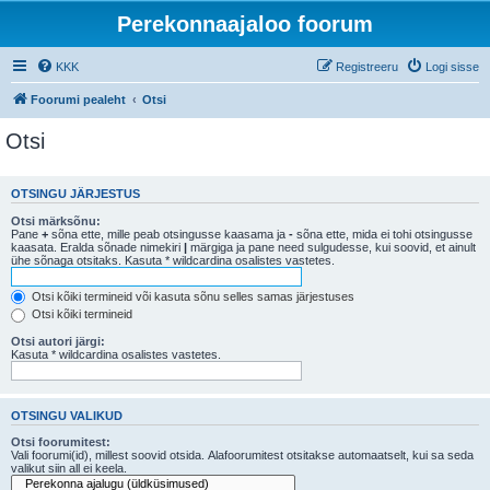
Perekonnaajaloo foorum
KKK
Registreeru
Logi sisse
Foorumi pealeht
Otsi
Otsi
OTSINGU JÄRJESTUS
Otsi märksõnu:
Pane
+
sõna ette, mille peab otsingusse kaasama ja
-
sõna ette, mida ei tohi otsingusse
kaasata. Eralda sõnade nimekiri
|
märgiga ja pane need sulgudesse, kui soovid, et ainult
ühe sõnaga otsitaks. Kasuta * wildcardina osalistes vastetes.
Otsi kõiki termineid või kasuta sõnu selles samas järjestuses
Otsi kõiki termineid
Otsi autori järgi:
Kasuta * wildcardina osalistes vastetes.
OTSINGU VALIKUD
Otsi foorumitest:
Vali foorumi(id), millest soovid otsida. Alafoorumitest otsitakse automaatselt, kui sa seda
valikut siin all ei keela.