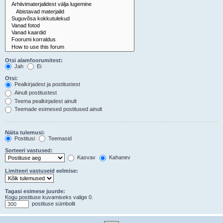
Otsi alamfoorumitest:
Jah
Ei
Otsi:
Pealkirjadest ja postitustest
Ainult postitustest
Teema pealkirjadest ainult
Teemade esimesed postitused ainult
Näita tulemusi:
Postitusi
Teemasid
Sorteeri vastused:
Kasvav
Kahanev
Limiteeri vastuseid eelmise:
Tagasi esimese juurde:
Kogu postituse kuvamiseks valige 0.
postituse sümbolit