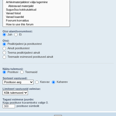
Otsi alamfoorumitest:
Jah
Ei
Otsi:
Pealkirjadest ja postitustest
Ainult postitustest
Teema pealkirjadest ainult
Teemade esimesed postitused ainult
Näita tulemusi:
Postitusi
Teemasid
Sorteeri vastused:
Kasvav
Kahanev
Limiteeri vastuseid eelmise:
Tagasi esimese juurde:
Kogu postituse kuvamiseks valige 0.
postituse sümbolit