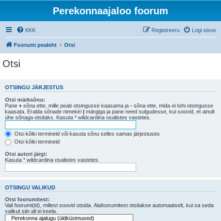
Perekonnaajaloo foorum
KKK
Registreeru
Logi sisse
Foorumi pealeht
Otsi
Otsi
OTSINGU JÄRJESTUS
Otsi märksõnu:
Pane
+
sõna ette, mille peab otsingusse kaasama ja
-
sõna ette, mida ei tohi otsingusse
kaasata. Eralda sõnade nimekiri
|
märgiga ja pane need sulgudesse, kui soovid, et ainult
ühe sõnaga otsitaks. Kasuta * wildcardina osalistes vastetes.
Otsi kõiki termineid või kasuta sõnu selles samas järjestuses
Otsi kõiki termineid
Otsi autori järgi:
Kasuta * wildcardina osalistes vastetes.
OTSINGU VALIKUD
Otsi foorumitest:
Vali foorumi(id), millest soovid otsida. Alafoorumitest otsitakse automaatselt, kui sa seda
valikut siin all ei keela.