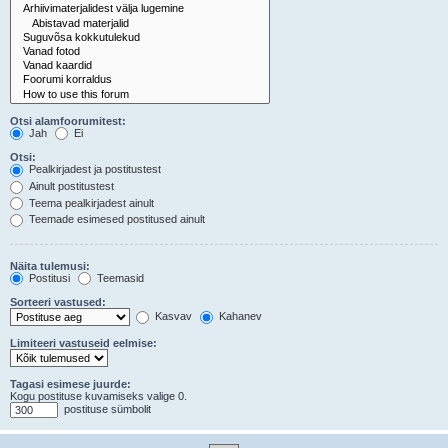
Otsi alamfoorumitest:
Jah
Ei
Otsi:
Pealkirjadest ja postitustest
Ainult postitustest
Teema pealkirjadest ainult
Teemade esimesed postitused ainult
Näita tulemusi:
Postitusi
Teemasid
Sorteeri vastused:
Kasvav
Kahanev
Limiteeri vastuseid eelmise:
Tagasi esimese juurde:
Kogu postituse kuvamiseks valige 0.
postituse sümbolit