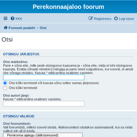
Perekonnaajaloo foorum
KKK
Registreeru
Logi sisse
Foorumi pealeht
Otsi
Otsi
OTSINGU JÄRJESTUS
Otsi märksõnu:
Pane
+
sõna ette, mille peab otsingusse kaasama ja
-
sõna ette, mida ei tohi otsingusse
kaasata. Eralda sõnade nimekiri
|
märgiga ja pane need sulgudesse, kui soovid, et ainult
ühe sõnaga otsitaks. Kasuta * wildcardina osalistes vastetes.
Otsi kõiki termineid või kasuta sõnu selles samas järjestuses
Otsi kõiki termineid
Otsi autori järgi:
Kasuta * wildcardina osalistes vastetes.
OTSINGU VALIKUD
Otsi foorumitest:
Vali foorumi(id), millest soovid otsida. Alafoorumitest otsitakse automaatselt, kui sa seda
valikut siin all ei keela.