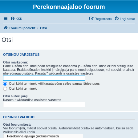
Perekonnaajaloo foorum
KKK
Registreeru
Logi sisse
Foorumi pealeht
Otsi
Otsi
OTSINGU JÄRJESTUS
Otsi märksõnu:
Pane
+
sõna ette, mille peab otsingusse kaasama ja
-
sõna ette, mida ei tohi otsingusse
kaasata. Eralda sõnade nimekiri
|
märgiga ja pane need sulgudesse, kui soovid, et ainult
ühe sõnaga otsitaks. Kasuta * wildcardina osalistes vastetes.
Otsi kõiki termineid või kasuta sõnu selles samas järjestuses
Otsi kõiki termineid
Otsi autori järgi:
Kasuta * wildcardina osalistes vastetes.
OTSINGU VALIKUD
Otsi foorumitest:
Vali foorumi(id), millest soovid otsida. Alafoorumitest otsitakse automaatselt, kui sa seda
valikut siin all ei keela.