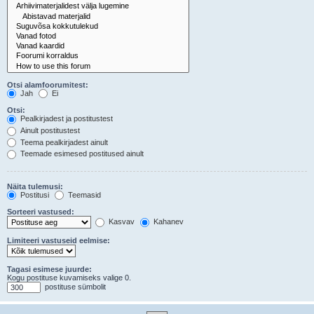
Otsi alamfoorumitest:
Jah
Ei
Otsi:
Pealkirjadest ja postitustest
Ainult postitustest
Teema pealkirjadest ainult
Teemade esimesed postitused ainult
Näita tulemusi:
Postitusi
Teemasid
Sorteeri vastused:
Kasvav
Kahanev
Limiteeri vastuseid eelmise:
Tagasi esimese juurde:
Kogu postituse kuvamiseks valige 0.
postituse sümbolit