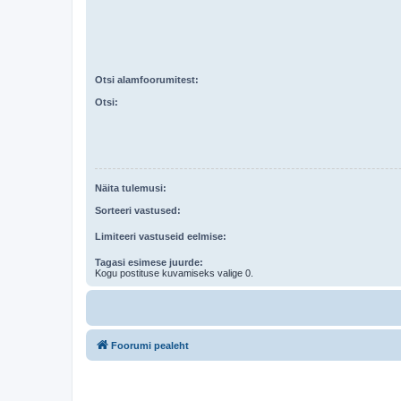
Otsi alamfoorumitest:
Otsi:
Näita tulemusi:
Sorteeri vastused:
Limiteeri vastuseid eelmise:
Tagasi esimese juurde:
Kogu postituse kuvamiseks valige 0.
Foorumi pealeht