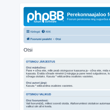
Perekonnaajaloo 
Foorum perekonna ning suguvõsa ajal
Kiirlingid
KKK
Foorumi pealeht
Otsi
Otsi
OTSINGU JÄRJESTUS
Otsi märksõnu:
Pane
+
sõna ette, mille peab otsingusse kaasama ja
-
sõna ette, mida e
kaasata. Eralda sõnade nimekiri
|
märgiga ja pane need sulgudesse, kui soovid, et ainult 
sõnaga otsitaks. Kasuta * wildcardina osalistes vastetes.
Otsi autori järgi:
Kasuta * wildcardina osalistes vastetes.
OTSINGU VALIKUD
Otsi foorumitest:
Vali foorumi(id), millest soovid otsida. Alafoorumitest otsitakse automaa
valikut siin all ei keela.