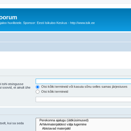
foorum
oo huvilistele. Sponsor: Eesti Isikuloo Keskus - http://www.isik.ee
i tohi otsingusse
Otsi kõiki termineid või kasuta sõnu selles samas järjestuses
ühe
Otsi kõiki termineid
tselt, kui sa seda