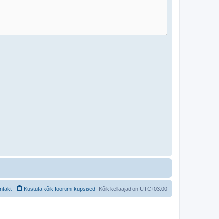
ntakt
Kustuta kõik foorumi küpsised
Kõik kellaajad on
UTC+03:00