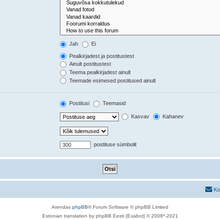
Jah
Ei
Pealkirjadest ja postitustest
Ainult postitustest
Teema pealkirjadest ainult
Teemade esimesed postitused ainult
Postitusi
Teemasid
Kasvav
Kahanev
postituse sümbolit
Ko
Arendas
phpBB
® Forum Software © phpBB Limited
Estonian translation by phpBB Eesti [Exabot] © 2008*-2021