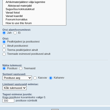
Otsi alamfoorumitest:
Jah
Ei
Otsi:
Pealkirjadest ja postitustest
Ainult postitustest
Teema pealkirjadest ainult
Teemade esimesed postitused ainult
Näita tulemusi:
Postitusi
Teemasid
Sorteeri vastused:
Kasvav
Kahanev
Limiteeri vastuseid eelmise:
Tagasi esimese juurde:
Kogu postituse kuvamiseks valige 0.
postituse sümbolit