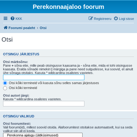
Perekonnaajaloo foorum
KKK
Registreeru
Logi sisse
Foorumi pealeht
Otsi
Otsi
OTSINGU JÄRJESTUS
Otsi märksõnu:
Pane
+
sõna ette, mille peab otsingusse kaasama ja
-
sõna ette, mida ei tohi otsingusse
kaasata. Eralda sõnade nimekiri
|
märgiga ja pane need sulgudesse, kui soovid, et ainult
ühe sõnaga otsitaks. Kasuta * wildcardina osalistes vastetes.
Otsi kõiki termineid või kasuta sõnu selles samas järjestuses
Otsi kõiki termineid
Otsi autori järgi:
Kasuta * wildcardina osalistes vastetes.
OTSINGU VALIKUD
Otsi foorumitest:
Vali foorumi(id), millest soovid otsida. Alafoorumitest otsitakse automaatselt, kui sa seda
valikut siin all ei keela.