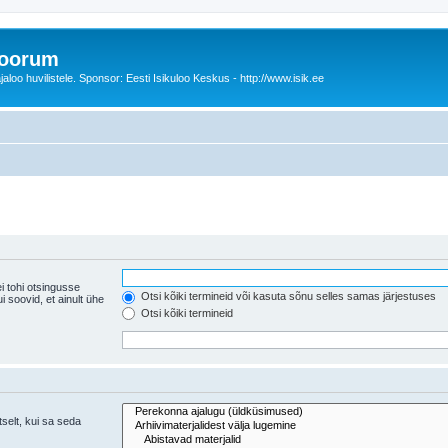
foorum
oo huvilistele. Sponsor: Eesti Isikuloo Keskus - http://www.isik.ee
i tohi otsingusse
Otsi kõiki termineid või kasuta sõnu selles samas järjestuses
ühe
Otsi kõiki termineid
tselt, kui sa seda