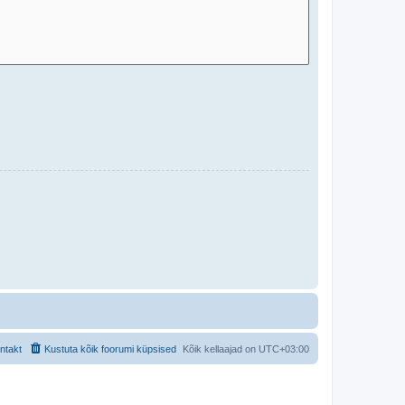
ntakt
Kustuta kõik foorumi küpsised
Kõik kellaajad on
UTC+03:00