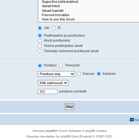
Jah
Ei
Pealkirjadest ja postitustest
Ainult postitustest
Teema pealkirjadest ainult
Teemade esimesed postitused ainult
Postitusi
Teemasid
Kasvav
Kahanev
postituse sümbolit
Ko
Arendas
phpBB
® Forum Software © phpBB Limited
Estonian translation by phpBB Eesti [Exabot] © 2008*-2021