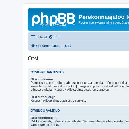
Perekonnaajaloo 
Foorum perekonna ning suguvõsa ajal
Kiirlingid
KKK
Foorumi pealeht
Otsi
Otsi
OTSINGU JÄRJESTUS
Otsi märksõnu:
Pane
+
sõna ette, mille peab otsingusse kaasama ja
-
sõna ette, mida e
kaasata. Eralda sõnade nimekiri
|
märgiga ja pane need sulgudesse, kui soovid, et ainult 
sõnaga otsitaks. Kasuta * wildcardina osalistes vastetes.
Otsi autori järgi:
Kasuta * wildcardina osalistes vastetes.
OTSINGU VALIKUD
Otsi foorumitest:
Vali foorumi(id), millest soovid otsida. Alafoorumitest otsitakse automaa
valikut siin all ei keela.