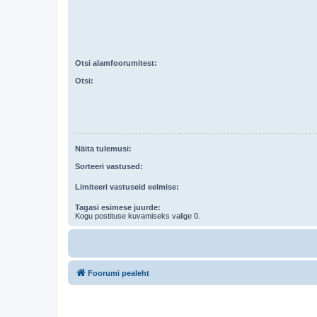
Otsi alamfoorumitest:
Otsi:
Näita tulemusi:
Sorteeri vastused:
Limiteeri vastuseid eelmise:
Tagasi esimese juurde:
Kogu postituse kuvamiseks valige 0.
Foorumi pealeht