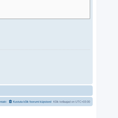
ntakt
Kustuta kõik foorumi küpsised
Kõik kellaajad on
UTC+03:00