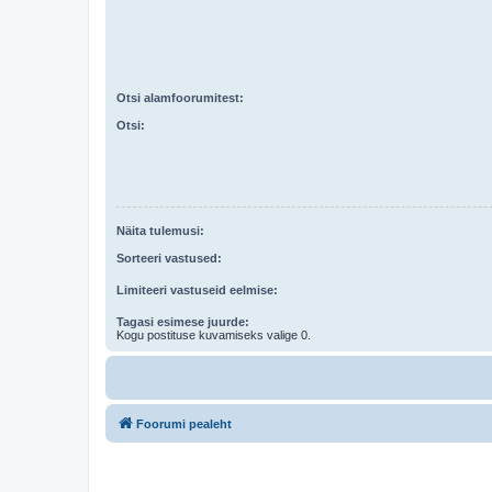
Otsi alamfoorumitest:
Otsi:
Näita tulemusi:
Sorteeri vastused:
Limiteeri vastuseid eelmise:
Tagasi esimese juurde:
Kogu postituse kuvamiseks valige 0.
Foorumi pealeht