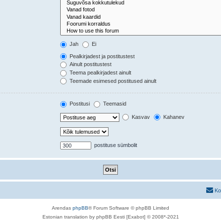
Jah
Ei
Pealkirjadest ja postitustest
Ainult postitustest
Teema pealkirjadest ainult
Teemade esimesed postitused ainult
Postitusi
Teemasid
Kasvav
Kahanev
postituse sümbolit
Ko
Arendas
phpBB
® Forum Software © phpBB Limited
Estonian translation by phpBB Eesti [Exabot] © 2008*-2021