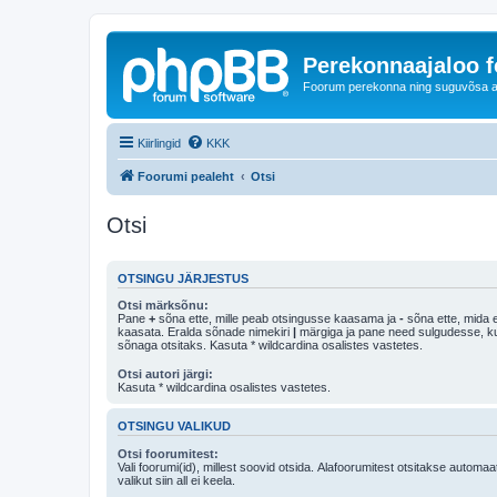
Perekonnaajaloo 
Foorum perekonna ning suguvõsa ajal
Kiirlingid
KKK
Foorumi pealeht
Otsi
Otsi
OTSINGU JÄRJESTUS
Otsi märksõnu:
Pane
+
sõna ette, mille peab otsingusse kaasama ja
-
sõna ette, mida e
kaasata. Eralda sõnade nimekiri
|
märgiga ja pane need sulgudesse, kui soovid, et ainult 
sõnaga otsitaks. Kasuta * wildcardina osalistes vastetes.
Otsi autori järgi:
Kasuta * wildcardina osalistes vastetes.
OTSINGU VALIKUD
Otsi foorumitest:
Vali foorumi(id), millest soovid otsida. Alafoorumitest otsitakse automaa
valikut siin all ei keela.