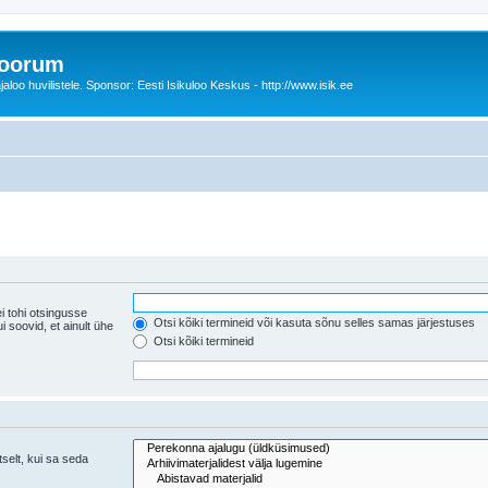
foorum
oo huvilistele. Sponsor: Eesti Isikuloo Keskus - http://www.isik.ee
i tohi otsingusse
Otsi kõiki termineid või kasuta sõnu selles samas järjestuses
ühe
Otsi kõiki termineid
tselt, kui sa seda