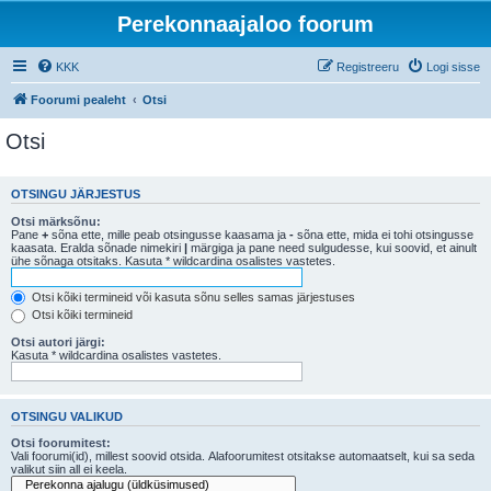
Perekonnaajaloo foorum
KKK
Registreeru
Logi sisse
Foorumi pealeht
Otsi
Otsi
OTSINGU JÄRJESTUS
Otsi märksõnu:
Pane
+
sõna ette, mille peab otsingusse kaasama ja
-
sõna ette, mida ei tohi otsingusse
kaasata. Eralda sõnade nimekiri
|
märgiga ja pane need sulgudesse, kui soovid, et ainult
ühe sõnaga otsitaks. Kasuta * wildcardina osalistes vastetes.
Otsi kõiki termineid või kasuta sõnu selles samas järjestuses
Otsi kõiki termineid
Otsi autori järgi:
Kasuta * wildcardina osalistes vastetes.
OTSINGU VALIKUD
Otsi foorumitest:
Vali foorumi(id), millest soovid otsida. Alafoorumitest otsitakse automaatselt, kui sa seda
valikut siin all ei keela.