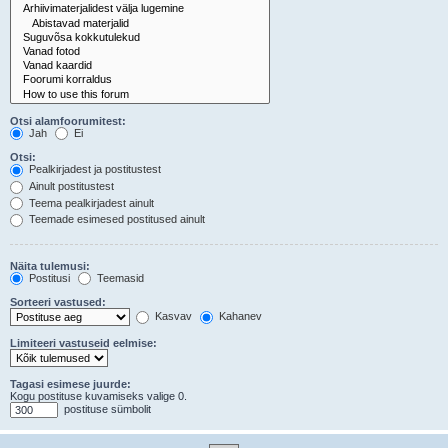
Otsi alamfoorumitest:
Jah
Ei
Otsi:
Pealkirjadest ja postitustest
Ainult postitustest
Teema pealkirjadest ainult
Teemade esimesed postitused ainult
Näita tulemusi:
Postitusi
Teemasid
Sorteeri vastused:
Kasvav
Kahanev
Limiteeri vastuseid eelmise:
Tagasi esimese juurde:
Kogu postituse kuvamiseks valige 0.
postituse sümbolit