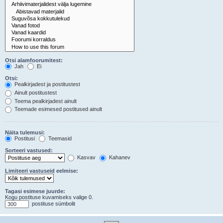
Otsi alamfoorumitest:
Jah
Ei
Otsi:
Pealkirjadest ja postitustest
Ainult postitustest
Teema pealkirjadest ainult
Teemade esimesed postitused ainult
Näita tulemusi:
Postitusi
Teemasid
Sorteeri vastused:
Kasvav
Kahanev
Limiteeri vastuseid eelmise:
Tagasi esimese juurde:
Kogu postituse kuvamiseks valige 0.
postituse sümbolit