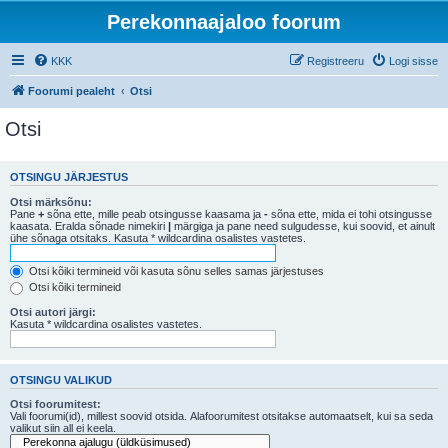
Perekonnaajaloo foorum
KKK
Registreeru
Logi sisse
Foorumi pealeht
Otsi
Otsi
OTSINGU JÄRJESTUS
Otsi märksõnu:
Pane
+
sõna ette, mille peab otsingusse kaasama ja
-
sõna ette, mida ei tohi otsingusse
kaasata. Eralda sõnade nimekiri
|
märgiga ja pane need sulgudesse, kui soovid, et ainult
ühe sõnaga otsitaks. Kasuta * wildcardina osalistes vastetes.
Otsi kõiki termineid või kasuta sõnu selles samas järjestuses
Otsi kõiki termineid
Otsi autori järgi:
Kasuta * wildcardina osalistes vastetes.
OTSINGU VALIKUD
Otsi foorumitest:
Vali foorumi(id), millest soovid otsida. Alafoorumitest otsitakse automaatselt, kui sa seda
valikut siin all ei keela.