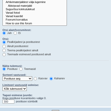
Otsi alamfoorumitest:
Jah
Ei
Otsi:
Pealkirjadest ja postitustest
Ainult postitustest
Teema pealkirjadest ainult
Teemade esimesed postitused ainult
Näita tulemusi:
Postitusi
Teemasid
Sorteeri vastused:
Kasvav
Kahanev
Limiteeri vastuseid eelmise:
Tagasi esimese juurde:
Kogu postituse kuvamiseks valige 0.
postituse sümbolit