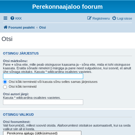
Perekonnaajaloo foorum
KKK
Registreeru
Logi sisse
Foorumi pealeht
Otsi
Otsi
OTSINGU JÄRJESTUS
Otsi märksõnu:
Pane
+
sõna ette, mille peab otsingusse kaasama ja
-
sõna ette, mida ei tohi otsingusse
kaasata. Eralda sõnade nimekiri
|
märgiga ja pane need sulgudesse, kui soovid, et ainult
ühe sõnaga otsitaks. Kasuta * wildcardina osalistes vastetes.
Otsi kõiki termineid või kasuta sõnu selles samas järjestuses
Otsi kõiki termineid
Otsi autori järgi:
Kasuta * wildcardina osalistes vastetes.
OTSINGU VALIKUD
Otsi foorumitest:
Vali foorumi(id), millest soovid otsida. Alafoorumitest otsitakse automaatselt, kui sa seda
valikut siin all ei keela.