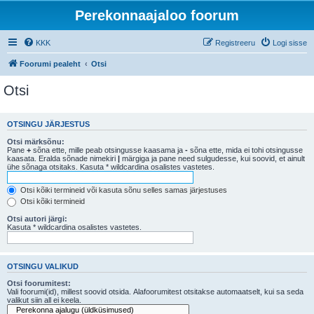
Perekonnaajaloo foorum
KKK
Registreeru
Logi sisse
Foorumi pealeht
Otsi
Otsi
OTSINGU JÄRJESTUS
Otsi märksõnu:
Pane
+
sõna ette, mille peab otsingusse kaasama ja
-
sõna ette, mida ei tohi otsingusse
kaasata. Eralda sõnade nimekiri
|
märgiga ja pane need sulgudesse, kui soovid, et ainult
ühe sõnaga otsitaks. Kasuta * wildcardina osalistes vastetes.
Otsi kõiki termineid või kasuta sõnu selles samas järjestuses
Otsi kõiki termineid
Otsi autori järgi:
Kasuta * wildcardina osalistes vastetes.
OTSINGU VALIKUD
Otsi foorumitest:
Vali foorumi(id), millest soovid otsida. Alafoorumitest otsitakse automaatselt, kui sa seda
valikut siin all ei keela.