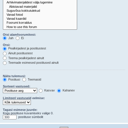
Otsi alamfoorumitest:
Jah
Ei
Otsi:
Pealkirjadest ja postitustest
Ainult postitustest
Teema pealkirjadest ainult
Teemade esimesed postitused ainult
Näita tulemusi:
Postitusi
Teemasid
Sorteeri vastused:
Kasvav
Kahanev
Limiteeri vastuseid eelmise:
Tagasi esimese juurde:
Kogu postituse kuvamiseks valige 0.
postituse sümbolit