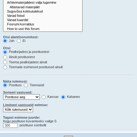
Otsi alamfoorumitest:
Jah
Ei
Otsi:
Pealkirjadest ja postitustest
Ainult postitustest
Teema pealkirjadest ainult
Teemade esimesed postitused ainult
Näita tulemusi:
Postitusi
Teemasid
Sorteeri vastused:
Kasvav
Kahanev
Limiteeri vastuseid eelmise:
Tagasi esimese juurde:
Kogu postituse kuvamiseks valige 0.
postituse sümbolit