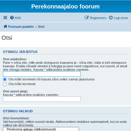
Perekonnaajaloo foorum
KKK
Registreeru
Logi sisse
Foorumi pealeht
Otsi
Otsi
OTSINGU JÄRJESTUS
Otsi märksõnu:
Pane
+
sõna ette, mille peab otsingusse kaasama ja
-
sõna ette, mida ei tohi otsingusse
kaasata. Eralda sõnade nimekiri
|
märgiga ja pane need sulgudesse, kui soovid, et ainult
ühe sõnaga otsitaks. Kasuta * wildcardina osalistes vastetes.
Otsi kõiki termineid või kasuta sõnu selles samas järjestuses
Otsi kõiki termineid
Otsi autori järgi:
Kasuta * wildcardina osalistes vastetes.
OTSINGU VALIKUD
Otsi foorumitest:
Vali foorumi(id), millest soovid otsida. Alafoorumitest otsitakse automaatselt, kui sa seda
valikut siin all ei keela.