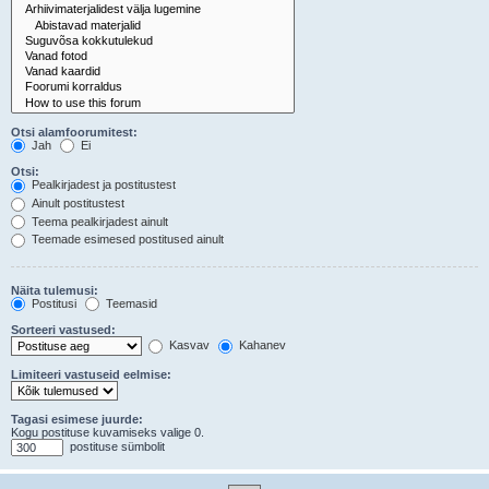
Otsi alamfoorumitest:
Jah
Ei
Otsi:
Pealkirjadest ja postitustest
Ainult postitustest
Teema pealkirjadest ainult
Teemade esimesed postitused ainult
Näita tulemusi:
Postitusi
Teemasid
Sorteeri vastused:
Kasvav
Kahanev
Limiteeri vastuseid eelmise:
Tagasi esimese juurde:
Kogu postituse kuvamiseks valige 0.
postituse sümbolit