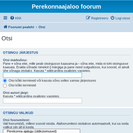
Perekonnaajaloo foorum
KKK
Registreeru
Logi sisse
Foorumi pealeht
Otsi
Otsi
OTSINGU JÄRJESTUS
Otsi märksõnu:
Pane
+
sõna ette, mille peab otsingusse kaasama ja
-
sõna ette, mida ei tohi otsingusse
kaasata. Eralda sõnade nimekiri
|
märgiga ja pane need sulgudesse, kui soovid, et ainult
ühe sõnaga otsitaks. Kasuta * wildcardina osalistes vastetes.
Otsi kõiki termineid või kasuta sõnu selles samas järjestuses
Otsi kõiki termineid
Otsi autori järgi:
Kasuta * wildcardina osalistes vastetes.
OTSINGU VALIKUD
Otsi foorumitest:
Vali foorumi(id), millest soovid otsida. Alafoorumitest otsitakse automaatselt, kui sa seda
valikut siin all ei keela.