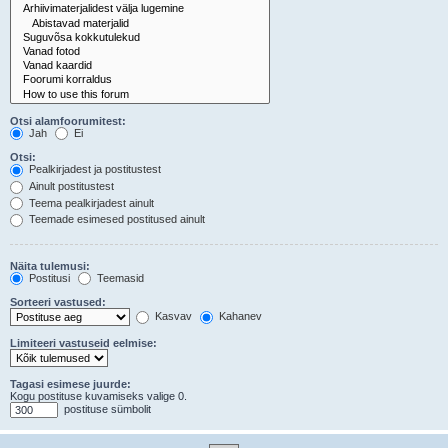
Otsi alamfoorumitest:
Jah
Ei
Otsi:
Pealkirjadest ja postitustest
Ainult postitustest
Teema pealkirjadest ainult
Teemade esimesed postitused ainult
Näita tulemusi:
Postitusi
Teemasid
Sorteeri vastused:
Kasvav
Kahanev
Limiteeri vastuseid eelmise:
Tagasi esimese juurde:
Kogu postituse kuvamiseks valige 0.
postituse sümbolit