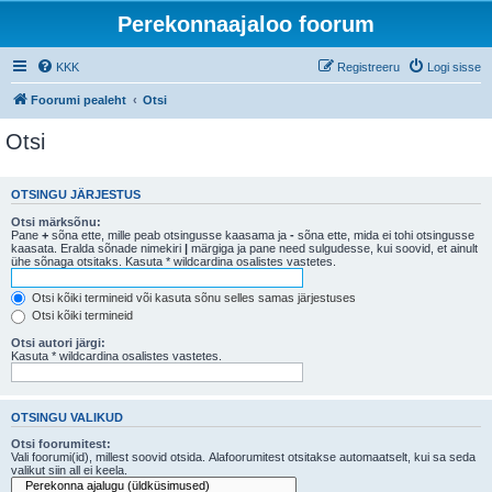
Perekonnaajaloo foorum
KKK
Registreeru
Logi sisse
Foorumi pealeht
Otsi
Otsi
OTSINGU JÄRJESTUS
Otsi märksõnu:
Pane
+
sõna ette, mille peab otsingusse kaasama ja
-
sõna ette, mida ei tohi otsingusse
kaasata. Eralda sõnade nimekiri
|
märgiga ja pane need sulgudesse, kui soovid, et ainult
ühe sõnaga otsitaks. Kasuta * wildcardina osalistes vastetes.
Otsi kõiki termineid või kasuta sõnu selles samas järjestuses
Otsi kõiki termineid
Otsi autori järgi:
Kasuta * wildcardina osalistes vastetes.
OTSINGU VALIKUD
Otsi foorumitest:
Vali foorumi(id), millest soovid otsida. Alafoorumitest otsitakse automaatselt, kui sa seda
valikut siin all ei keela.