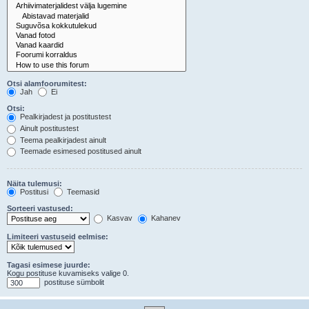
Otsi alamfoorumitest:
Jah
Ei
Otsi:
Pealkirjadest ja postitustest
Ainult postitustest
Teema pealkirjadest ainult
Teemade esimesed postitused ainult
Näita tulemusi:
Postitusi
Teemasid
Sorteeri vastused:
Kasvav
Kahanev
Limiteeri vastuseid eelmise:
Tagasi esimese juurde:
Kogu postituse kuvamiseks valige 0.
postituse sümbolit