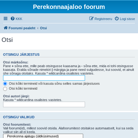
Perekonnaajaloo foorum
KKK
Registreeru
Logi sisse
Foorumi pealeht
Otsi
Otsi
OTSINGU JÄRJESTUS
Otsi märksõnu:
Pane
+
sõna ette, mille peab otsingusse kaasama ja
-
sõna ette, mida ei tohi otsingusse
kaasata. Eralda sõnade nimekiri
|
märgiga ja pane need sulgudesse, kui soovid, et ainult
ühe sõnaga otsitaks. Kasuta * wildcardina osalistes vastetes.
Otsi kõiki termineid või kasuta sõnu selles samas järjestuses
Otsi kõiki termineid
Otsi autori järgi:
Kasuta * wildcardina osalistes vastetes.
OTSINGU VALIKUD
Otsi foorumitest:
Vali foorumi(id), millest soovid otsida. Alafoorumitest otsitakse automaatselt, kui sa seda
valikut siin all ei keela.