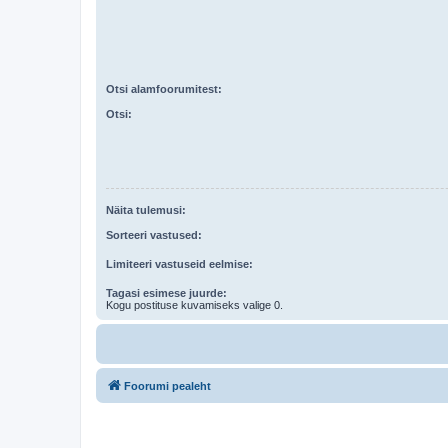
Otsi alamfoorumitest:
Otsi:
Näita tulemusi:
Sorteeri vastused:
Limiteeri vastuseid eelmise:
Tagasi esimese juurde:
Kogu postituse kuvamiseks valige 0.
Foorumi pealeht