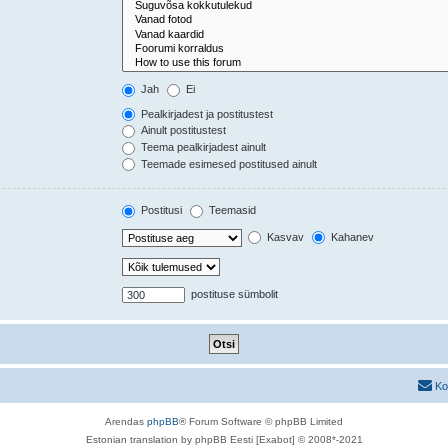
Jah
Ei
Pealkirjadest ja postitustest
Ainult postitustest
Teema pealkirjadest ainult
Teemade esimesed postitused ainult
Postitusi
Teemasid
Kasvav
Kahanev
postituse sümbolit
Ko
Arendas
phpBB
® Forum Software © phpBB Limited
Estonian translation by phpBB Eesti [Exabot] © 2008*-2021