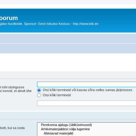
foorum
oo huvilistele. Sponsor: Eesti Isikuloo Keskus - http://www.isik.ee
i tohi otsingusse
Otsi kõiki termineid või kasuta sõnu selles samas järjestuses
ühe
Otsi kõiki termineid
tselt, kui sa seda