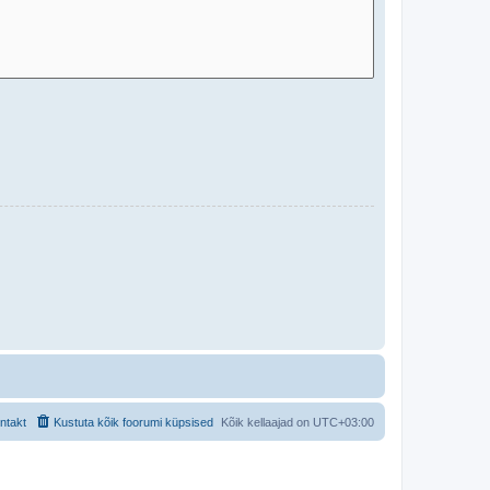
ntakt
Kustuta kõik foorumi küpsised
Kõik kellaajad on
UTC+03:00