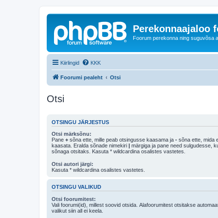
Perekonnaajaloo 
Foorum perekonna ning suguvõsa ajal
Kiirlingid
KKK
Foorumi pealeht
Otsi
Otsi
OTSINGU JÄRJESTUS
Otsi märksõnu:
Pane
+
sõna ette, mille peab otsingusse kaasama ja
-
sõna ette, mida e
kaasata. Eralda sõnade nimekiri
|
märgiga ja pane need sulgudesse, kui soovid, et ainult 
sõnaga otsitaks. Kasuta * wildcardina osalistes vastetes.
Otsi autori järgi:
Kasuta * wildcardina osalistes vastetes.
OTSINGU VALIKUD
Otsi foorumitest:
Vali foorumi(id), millest soovid otsida. Alafoorumitest otsitakse automaa
valikut siin all ei keela.