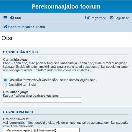
Perekonnaajaloo foorum
KKK
Registreeru
Logi sisse
Foorumi pealeht
Otsi
Otsi
OTSINGU JÄRJESTUS
Otsi märksõnu:
Pane
+
sõna ette, mille peab otsingusse kaasama ja
-
sõna ette, mida ei tohi otsingusse
kaasata. Eralda sõnade nimekiri
|
märgiga ja pane need sulgudesse, kui soovid, et ainult
ühe sõnaga otsitaks. Kasuta * wildcardina osalistes vastetes.
Otsi kõiki termineid või kasuta sõnu selles samas järjestuses
Otsi kõiki termineid
Otsi autori järgi:
Kasuta * wildcardina osalistes vastetes.
OTSINGU VALIKUD
Otsi foorumitest:
Vali foorumi(id), millest soovid otsida. Alafoorumitest otsitakse automaatselt, kui sa seda
valikut siin all ei keela.