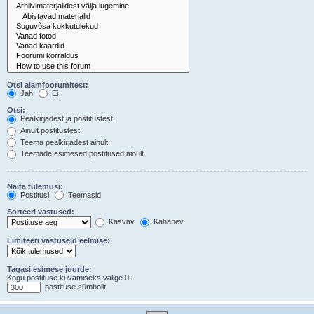
Otsi alamfoorumitest:
Jah
Ei
Otsi:
Pealkirjadest ja postitustest
Ainult postitustest
Teema pealkirjadest ainult
Teemade esimesed postitused ainult
Näita tulemusi:
Postitusi
Teemasid
Sorteeri vastused:
Kasvav
Kahanev
Limiteeri vastuseid eelmise:
Tagasi esimese juurde:
Kogu postituse kuvamiseks valige 0.
postituse sümbolit