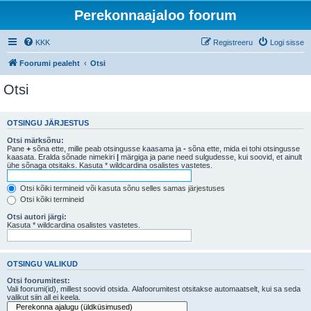
Perekonnaajaloo foorum
KKK
Registreeru
Logi sisse
Foorumi pealeht
Otsi
Otsi
OTSINGU JÄRJESTUS
Otsi märksõnu:
Pane
+
sõna ette, mille peab otsingusse kaasama ja
-
sõna ette, mida ei tohi otsingusse
kaasata. Eralda sõnade nimekiri
|
märgiga ja pane need sulgudesse, kui soovid, et ainult
ühe sõnaga otsitaks. Kasuta * wildcardina osalistes vastetes.
Otsi kõiki termineid või kasuta sõnu selles samas järjestuses
Otsi kõiki termineid
Otsi autori järgi:
Kasuta * wildcardina osalistes vastetes.
OTSINGU VALIKUD
Otsi foorumitest:
Vali foorumi(id), millest soovid otsida. Alafoorumitest otsitakse automaatselt, kui sa seda
valikut siin all ei keela.