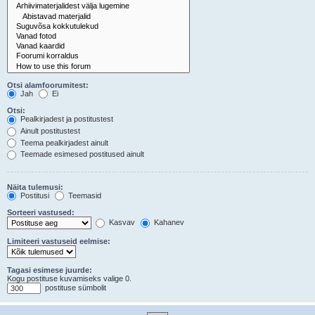
Otsi alamfoorumitest:
Jah
Ei
Otsi:
Pealkirjadest ja postitustest
Ainult postitustest
Teema pealkirjadest ainult
Teemade esimesed postitused ainult
Näita tulemusi:
Postitusi
Teemasid
Sorteeri vastused:
Kasvav
Kahanev
Limiteeri vastuseid eelmise:
Tagasi esimese juurde:
Kogu postituse kuvamiseks valige 0.
postituse sümbolit