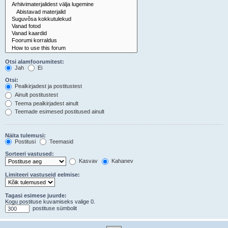
Otsi alamfoorumitest:
Jah
Ei
Otsi:
Pealkirjadest ja postitustest
Ainult postitustest
Teema pealkirjadest ainult
Teemade esimesed postitused ainult
Näita tulemusi:
Postitusi
Teemasid
Sorteeri vastused:
Kasvav
Kahanev
Limiteeri vastuseid eelmise:
Tagasi esimese juurde:
Kogu postituse kuvamiseks valige 0.
postituse sümbolit