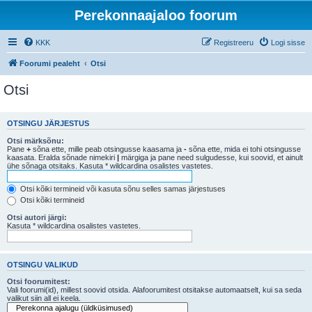
Perekonnaajaloo foorum
KKK
Registreeru
Logi sisse
Foorumi pealeht
Otsi
Otsi
OTSINGU JÄRJESTUS
Otsi märksõnu:
Pane
+
sõna ette, mille peab otsingusse kaasama ja
-
sõna ette, mida ei tohi otsingusse
kaasata. Eralda sõnade nimekiri
|
märgiga ja pane need sulgudesse, kui soovid, et ainult
ühe sõnaga otsitaks. Kasuta * wildcardina osalistes vastetes.
Otsi kõiki termineid või kasuta sõnu selles samas järjestuses
Otsi kõiki termineid
Otsi autori järgi:
Kasuta * wildcardina osalistes vastetes.
OTSINGU VALIKUD
Otsi foorumitest:
Vali foorumi(id), millest soovid otsida. Alafoorumitest otsitakse automaatselt, kui sa seda
valikut siin all ei keela.