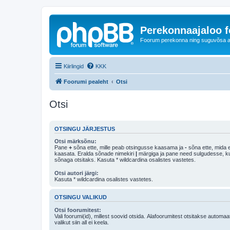
Perekonnaajaloo 
Foorum perekonna ning suguvõsa ajal
Kiirlingid
KKK
Foorumi pealeht
Otsi
Otsi
OTSINGU JÄRJESTUS
Otsi märksõnu:
Pane
+
sõna ette, mille peab otsingusse kaasama ja
-
sõna ette, mida e
kaasata. Eralda sõnade nimekiri
|
märgiga ja pane need sulgudesse, kui soovid, et ainult 
sõnaga otsitaks. Kasuta * wildcardina osalistes vastetes.
Otsi autori järgi:
Kasuta * wildcardina osalistes vastetes.
OTSINGU VALIKUD
Otsi foorumitest:
Vali foorumi(id), millest soovid otsida. Alafoorumitest otsitakse automaa
valikut siin all ei keela.