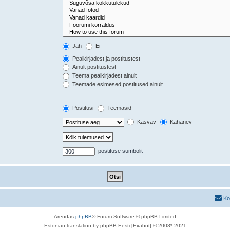
Jah
Ei
Pealkirjadest ja postitustest
Ainult postitustest
Teema pealkirjadest ainult
Teemade esimesed postitused ainult
Postitusi
Teemasid
Kasvav
Kahanev
postituse sümbolit
Ko
Arendas
phpBB
® Forum Software © phpBB Limited
Estonian translation by phpBB Eesti [Exabot] © 2008*-2021