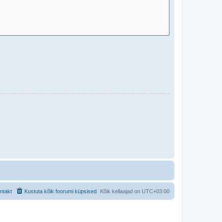
ntakt
Kustuta kõik foorumi küpsised
Kõik kellaajad on
UTC+03:00