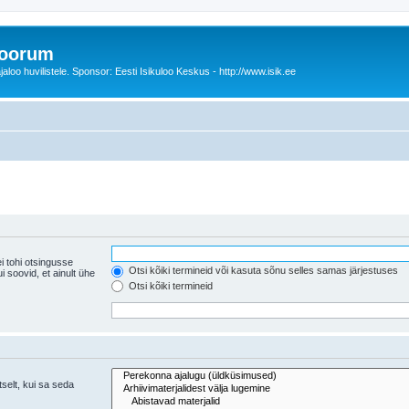
foorum
oo huvilistele. Sponsor: Eesti Isikuloo Keskus - http://www.isik.ee
i tohi otsingusse
Otsi kõiki termineid või kasuta sõnu selles samas järjestuses
ühe
Otsi kõiki termineid
tselt, kui sa seda