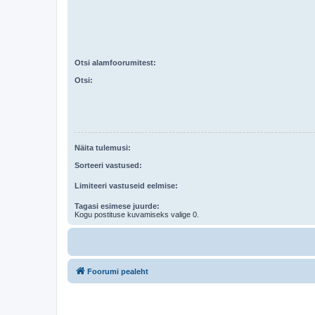
Otsi alamfoorumitest:
Otsi:
Näita tulemusi:
Sorteeri vastused:
Limiteeri vastuseid eelmise:
Tagasi esimese juurde:
Kogu postituse kuvamiseks valige 0.
Foorumi pealeht