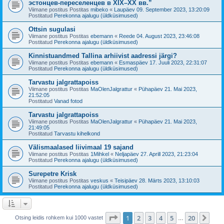
эстонцев-переселенцев в XIX–XX вв.”
Viimane postitus Postitas
mibeko
«
Laupäev 09. September 2023, 13:20:09
Postitatud
Perekonna ajalugu (üldküsimused)
Ottsin sugulasi
Viimane postitus Postitas
ebemann
«
Reede 04. August 2023, 23:46:08
Postitatud
Perekonna ajalugu (üldküsimused)
Kinnistuandmed Tallina arhiivist aadressi järgi?
Viimane postitus Postitas
ebemann
«
Esmaspäev 17. Juuli 2023, 22:31:07
Postitatud
Perekonna ajalugu (üldküsimused)
Tarvastu jalgrattapoiss
Viimane postitus Postitas
MaOlenJalgrattur
«
Pühapäev 21. Mai 2023,
21:52:05
Postitatud
Vanad fotod
Tarvastu jalgrattapoiss
Viimane postitus Postitas
MaOlenJalgrattur
«
Pühapäev 21. Mai 2023,
21:49:05
Postitatud
Tarvastu kihelkond
Välismaalased liivimaal 19 sajand
Viimane postitus Postitas
1Mihkel
«
Neljapäev 27. Aprill 2023, 21:23:04
Postitatud
Perekonna ajalugu (üldküsimused)
Surepetre Krisk
Viimane postitus Postitas
veskus
«
Teisipäev 28. Märts 2023, 13:10:03
Postitatud
Perekonna ajalugu (üldküsimused)
1
. leht
20
-st
1
2
3
4
5
20
Jär
Otsing leidis rohkem kui 1000 vastet
…