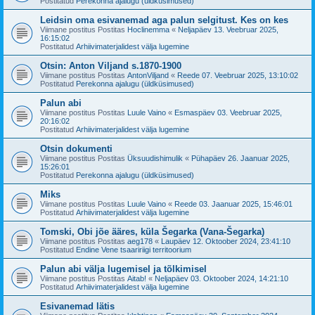
Postitatud
Perekonna ajalugu (üldküsimused)
Leidsin oma esivanemad aga palun selgitust. Kes on kes
Viimane postitus Postitas
Hoclinemma
«
Neljapäev 13. Veebruar 2025,
16:15:02
Postitatud
Arhiivimaterjalidest välja lugemine
Otsin: Anton Viljand s.1870-1900
Viimane postitus Postitas
AntonViljand
«
Reede 07. Veebruar 2025, 13:10:02
Postitatud
Perekonna ajalugu (üldküsimused)
Palun abi
Viimane postitus Postitas
Luule Vaino
«
Esmaspäev 03. Veebruar 2025,
20:16:02
Postitatud
Arhiivimaterjalidest välja lugemine
Otsin dokumenti
Viimane postitus Postitas
Üksuudishimulik
«
Pühapäev 26. Jaanuar 2025,
15:26:01
Postitatud
Perekonna ajalugu (üldküsimused)
Miks
Viimane postitus Postitas
Luule Vaino
«
Reede 03. Jaanuar 2025, 15:46:01
Postitatud
Arhiivimaterjalidest välja lugemine
Tomski, Obi jõe ääres, küla Šegarka (Vana-Šegarka)
Viimane postitus Postitas
aeg178
«
Laupäev 12. Oktoober 2024, 23:41:10
Postitatud
Endine Vene tsaaririigi territoorium
Palun abi välja lugemisel ja tõlkimisel
Viimane postitus Postitas
Aitab!
«
Neljapäev 03. Oktoober 2024, 14:21:10
Postitatud
Arhiivimaterjalidest välja lugemine
Esivanemad lätis