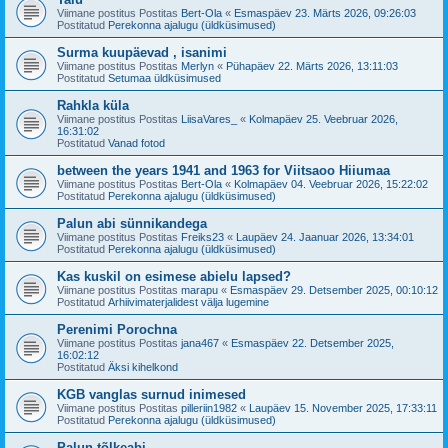
Viimane postitus Postitas
Bert-Ola
«
Esmaspäev 23. Märts 2026, 09:26:03
Postitatud
Perekonna ajalugu (üldküsimused)
Surma kuupäevad , isanimi
Viimane postitus Postitas
Merlyn
«
Pühapäev 22. Märts 2026, 13:11:03
Postitatud
Setumaa üldküsimused
Rahkla küla
Viimane postitus Postitas
LiisaVares_
«
Kolmapäev 25. Veebruar 2026,
16:31:02
Postitatud
Vanad fotod
between the years 1941 and 1963 for Viitsaoo Hiiumaa
Viimane postitus Postitas
Bert-Ola
«
Kolmapäev 04. Veebruar 2026, 15:22:02
Postitatud
Perekonna ajalugu (üldküsimused)
Palun abi sünnikandega
Viimane postitus Postitas
Freiks23
«
Laupäev 24. Jaanuar 2026, 13:34:01
Postitatud
Perekonna ajalugu (üldküsimused)
Kas kuskil on esimese abielu lapsed?
Viimane postitus Postitas
marapu
«
Esmaspäev 29. Detsember 2025, 00:10:12
Postitatud
Arhiivimaterjalidest välja lugemine
Perenimi Porochna
Viimane postitus Postitas
jana467
«
Esmaspäev 22. Detsember 2025,
16:02:12
Postitatud
Äksi kihelkond
KGB vanglas surnud inimesed
Viimane postitus Postitas
pilleriin1982
«
Laupäev 15. November 2025, 17:33:11
Postitatud
Perekonna ajalugu (üldküsimused)
Palun tõlkeabi