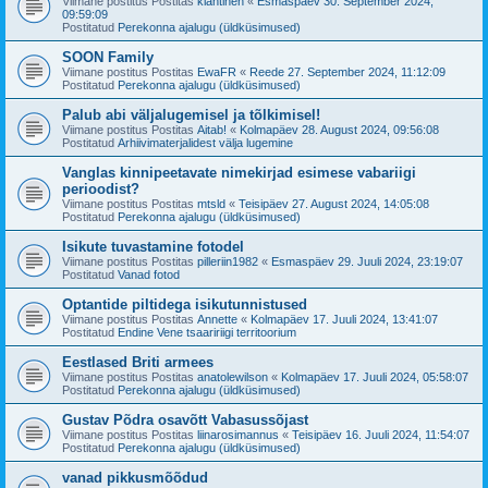
Viimane postitus Postitas
klahtinen
«
Esmaspäev 30. September 2024,
09:59:09
Postitatud
Perekonna ajalugu (üldküsimused)
SOON Family
Viimane postitus Postitas
EwaFR
«
Reede 27. September 2024, 11:12:09
Postitatud
Perekonna ajalugu (üldküsimused)
Palub abi väljalugemisel ja tõlkimisel!
Viimane postitus Postitas
Aitab!
«
Kolmapäev 28. August 2024, 09:56:08
Postitatud
Arhiivimaterjalidest välja lugemine
Vanglas kinnipeetavate nimekirjad esimese vabariigi
perioodist?
Viimane postitus Postitas
mtsld
«
Teisipäev 27. August 2024, 14:05:08
Postitatud
Perekonna ajalugu (üldküsimused)
Isikute tuvastamine fotodel
Viimane postitus Postitas
pilleriin1982
«
Esmaspäev 29. Juuli 2024, 23:19:07
Postitatud
Vanad fotod
Optantide piltidega isikutunnistused
Viimane postitus Postitas
Annette
«
Kolmapäev 17. Juuli 2024, 13:41:07
Postitatud
Endine Vene tsaaririigi territoorium
Eestlased Briti armees
Viimane postitus Postitas
anatolewilson
«
Kolmapäev 17. Juuli 2024, 05:58:07
Postitatud
Perekonna ajalugu (üldküsimused)
Gustav Põdra osavõtt Vabasussõjast
Viimane postitus Postitas
liinarosimannus
«
Teisipäev 16. Juuli 2024, 11:54:07
Postitatud
Perekonna ajalugu (üldküsimused)
vanad pikkusmõõdud