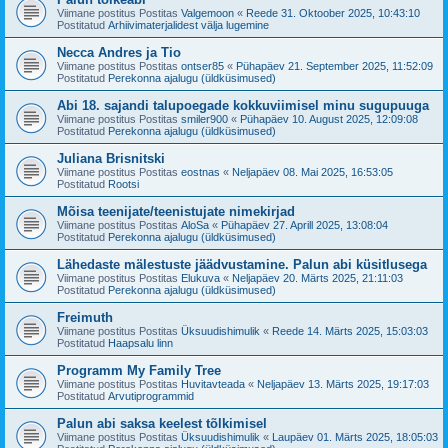
Viimane postitus Postitas
Valgemoon
«
Reede 31. Oktoober 2025, 10:43:10
Postitatud
Arhiivimaterjalidest välja lugemine
Necca Andres ja Tio
Viimane postitus Postitas
ontser85
«
Pühapäev 21. September 2025, 11:52:09
Postitatud
Perekonna ajalugu (üldküsimused)
Abi 18. sajandi talupoegade kokkuviimisel minu sugupuuga
Viimane postitus Postitas
smiler900
«
Pühapäev 10. August 2025, 12:09:08
Postitatud
Perekonna ajalugu (üldküsimused)
Juliana Brisnitski
Viimane postitus Postitas
eostnas
«
Neljapäev 08. Mai 2025, 16:53:05
Postitatud
Rootsi
Mõisa teenijate/teenistujate nimekirjad
Viimane postitus Postitas
AloSa
«
Pühapäev 27. Aprill 2025, 13:08:04
Postitatud
Perekonna ajalugu (üldküsimused)
Lähedaste mälestuste jäädvustamine. Palun abi küsitlusega
Viimane postitus Postitas
Elukuva
«
Neljapäev 20. Märts 2025, 21:11:03
Postitatud
Perekonna ajalugu (üldküsimused)
Freimuth
Viimane postitus Postitas
Üksuudishimulik
«
Reede 14. Märts 2025, 15:03:03
Postitatud
Haapsalu linn
Programm My Family Tree
Viimane postitus Postitas
Huvitavteada
«
Neljapäev 13. Märts 2025, 19:17:03
Postitatud
Arvutiprogrammid
Palun abi saksa keelest tõlkimisel
Viimane postitus Postitas
Üksuudishimulik
«
Laupäev 01. Märts 2025, 18:05:03