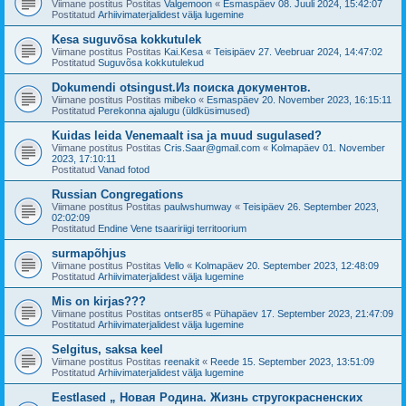
Viimane postitus Postitas
Valgemoon
«
Esmaspäev 08. Juuli 2024, 15:42:07
Postitatud
Arhiivimaterjalidest välja lugemine
Kesa suguvõsa kokkutulek
Viimane postitus Postitas
Kai.Kesa
«
Teisipäev 27. Veebruar 2024, 14:47:02
Postitatud
Suguvõsa kokkutulekud
Dokumendi otsingust.Из поиска документов.
Viimane postitus Postitas
mibeko
«
Esmaspäev 20. November 2023, 16:15:11
Postitatud
Perekonna ajalugu (üldküsimused)
Kuidas leida Venemaalt isa ja muud sugulased?
Viimane postitus Postitas
Cris.Saar@gmail.com
«
Kolmapäev 01. November
2023, 17:10:11
Postitatud
Vanad fotod
Russian Congregations
Viimane postitus Postitas
paulwshumway
«
Teisipäev 26. September 2023,
02:02:09
Postitatud
Endine Vene tsaaririigi territoorium
surmapõhjus
Viimane postitus Postitas
Vello
«
Kolmapäev 20. September 2023, 12:48:09
Postitatud
Arhiivimaterjalidest välja lugemine
Mis on kirjas???
Viimane postitus Postitas
ontser85
«
Pühapäev 17. September 2023, 21:47:09
Postitatud
Arhiivimaterjalidest välja lugemine
Selgitus, saksa keel
Viimane postitus Postitas
reenakit
«
Reede 15. September 2023, 13:51:09
Postitatud
Arhiivimaterjalidest välja lugemine
Eestlased „ Новая Родина. Жизнь стругокрасненских