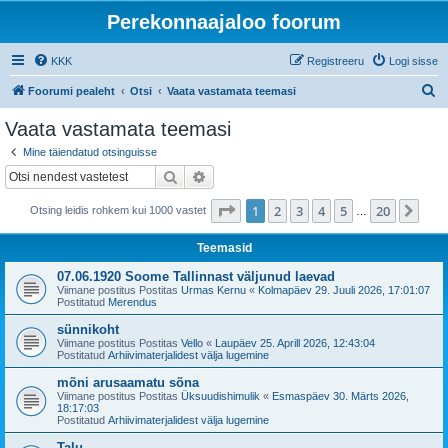
Perekonnaajaloo foorum
KKK
Registreeru
Logi sisse
O
Foorumi pealeht
Otsi
Vaata vastamata teemasi
t
Vaata vastamata teemasi
s
Mine täiendatud otsinguisse
i
Otsi
Täiendatud otsing
1
. leht
20
-st
1
2
3
4
5
20
Jär
Otsing leidis rohkem kui 1000 vastet
…
Teemasid
07.06.1920 Soome Tallinnast väljunud laevad
Viimane postitus Postitas
Urmas Kernu
«
Kolmapäev 29. Juuli 2026, 17:01:07
Postitatud
Merendus
sünnikoht
Viimane postitus Postitas
Vello
«
Laupäev 25. Aprill 2026, 12:43:04
Postitatud
Arhiivimaterjalidest välja lugemine
mõni arusaamatu sõna
Viimane postitus Postitas
Üksuudishimulik
«
Esmaspäev 30. Märts 2026,
18:17:03
Postitatud
Arhiivimaterjalidest välja lugemine
Talu