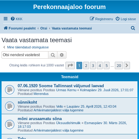
Perekonnaajaloo foorum
KKK
Registreeru
Logi sisse
O
Foorumi pealeht
Otsi
Vaata vastamata teemasi
t
Vaata vastamata teemasi
s
Mine täiendatud otsinguisse
i
Otsi
Täiendatud otsing
1
. leht
20
-st
1
2
3
4
5
20
Jär
Otsing leidis rohkem kui 1000 vastet
…
Teemasid
07.06.1920 Soome Tallinnast väljunud laevad
Viimane postitus Postitas
Urmas Kernu
«
Kolmapäev 29. Juuli 2026, 17:01:07
Postitatud
Merendus
sünnikoht
Viimane postitus Postitas
Vello
«
Laupäev 25. Aprill 2026, 12:43:04
Postitatud
Arhiivimaterjalidest välja lugemine
mõni arusaamatu sõna
Viimane postitus Postitas
Üksuudishimulik
«
Esmaspäev 30. Märts 2026,
18:17:03
Postitatud
Arhiivimaterjalidest välja lugemine
Talu