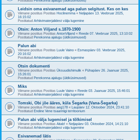
Postitatud
Perekonna ajalugu (üldküsimused)
Leidsin oma esivanemad aga palun selgitust. Kes on kes
Viimane postitus Postitas
Hoclinemma
«
Neljapäev 13. Veebruar 2025,
16:15:02
Postitatud
Arhiivimaterjalidest välja lugemine
Otsin: Anton Viljand s.1870-1900
Viimane postitus Postitas
AntonViljand
«
Reede 07. Veebruar 2025, 13:10:02
Postitatud
Perekonna ajalugu (üldküsimused)
Palun abi
Viimane postitus Postitas
Luule Vaino
«
Esmaspäev 03. Veebruar 2025,
20:16:02
Postitatud
Arhiivimaterjalidest välja lugemine
Otsin dokumenti
Viimane postitus Postitas
Üksuudishimulik
«
Pühapäev 26. Jaanuar 2025,
15:26:01
Postitatud
Perekonna ajalugu (üldküsimused)
Miks
Viimane postitus Postitas
Luule Vaino
«
Reede 03. Jaanuar 2025, 15:46:01
Postitatud
Arhiivimaterjalidest välja lugemine
Tomski, Obi jõe ääres, küla Šegarka (Vana-Šegarka)
Viimane postitus Postitas
aeg178
«
Laupäev 12. Oktoober 2024, 23:41:10
Postitatud
Endine Vene tsaaririigi territoorium
Palun abi välja lugemisel ja tõlkimisel
Viimane postitus Postitas
Aitab!
«
Neljapäev 03. Oktoober 2024, 14:21:10
Postitatud
Arhiivimaterjalidest välja lugemine
Esivanemad lätis