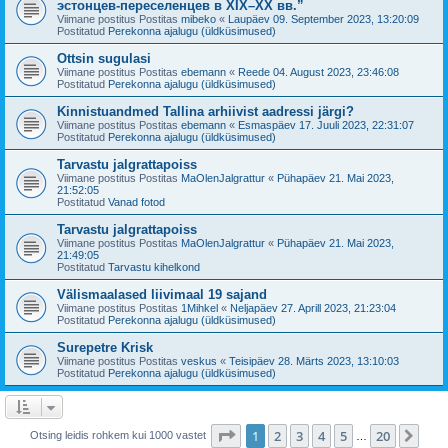
эстонцев-переселенцев в XIX–XX вв.”
Viimane postitus Postitas
mibeko
«
Laupäev 09. September 2023, 13:20:09
Postitatud
Perekonna ajalugu (üldküsimused)
Ottsin sugulasi
Viimane postitus Postitas
ebemann
«
Reede 04. August 2023, 23:46:08
Postitatud
Perekonna ajalugu (üldküsimused)
Kinnistuandmed Tallina arhiivist aadressi järgi?
Viimane postitus Postitas
ebemann
«
Esmaspäev 17. Juuli 2023, 22:31:07
Postitatud
Perekonna ajalugu (üldküsimused)
Tarvastu jalgrattapoiss
Viimane postitus Postitas
MaOlenJalgrattur
«
Pühapäev 21. Mai 2023,
21:52:05
Postitatud
Vanad fotod
Tarvastu jalgrattapoiss
Viimane postitus Postitas
MaOlenJalgrattur
«
Pühapäev 21. Mai 2023,
21:49:05
Postitatud
Tarvastu kihelkond
Välismaalased liivimaal 19 sajand
Viimane postitus Postitas
1Mihkel
«
Neljapäev 27. Aprill 2023, 21:23:04
Postitatud
Perekonna ajalugu (üldküsimused)
Surepetre Krisk
Viimane postitus Postitas
veskus
«
Teisipäev 28. Märts 2023, 13:10:03
Postitatud
Perekonna ajalugu (üldküsimused)
1
. leht
20
-st
1
2
3
4
5
20
Jär
Otsing leidis rohkem kui 1000 vastet
…