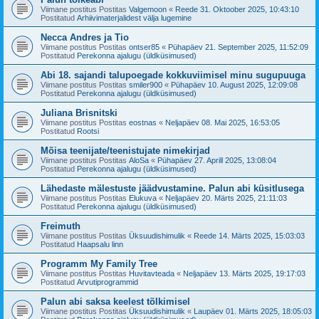
Viimane postitus Postitas
Valgemoon
«
Reede 31. Oktoober 2025, 10:43:10
Postitatud
Arhiivimaterjalidest välja lugemine
Necca Andres ja Tio
Viimane postitus Postitas
ontser85
«
Pühapäev 21. September 2025, 11:52:09
Postitatud
Perekonna ajalugu (üldküsimused)
Abi 18. sajandi talupoegade kokkuviimisel minu sugupuuga
Viimane postitus Postitas
smiler900
«
Pühapäev 10. August 2025, 12:09:08
Postitatud
Perekonna ajalugu (üldküsimused)
Juliana Brisnitski
Viimane postitus Postitas
eostnas
«
Neljapäev 08. Mai 2025, 16:53:05
Postitatud
Rootsi
Mõisa teenijate/teenistujate nimekirjad
Viimane postitus Postitas
AloSa
«
Pühapäev 27. Aprill 2025, 13:08:04
Postitatud
Perekonna ajalugu (üldküsimused)
Lähedaste mälestuste jäädvustamine. Palun abi küsitlusega
Viimane postitus Postitas
Elukuva
«
Neljapäev 20. Märts 2025, 21:11:03
Postitatud
Perekonna ajalugu (üldküsimused)
Freimuth
Viimane postitus Postitas
Üksuudishimulik
«
Reede 14. Märts 2025, 15:03:03
Postitatud
Haapsalu linn
Programm My Family Tree
Viimane postitus Postitas
Huvitavteada
«
Neljapäev 13. Märts 2025, 19:17:03
Postitatud
Arvutiprogrammid
Palun abi saksa keelest tõlkimisel
Viimane postitus Postitas
Üksuudishimulik
«
Laupäev 01. Märts 2025, 18:05:03