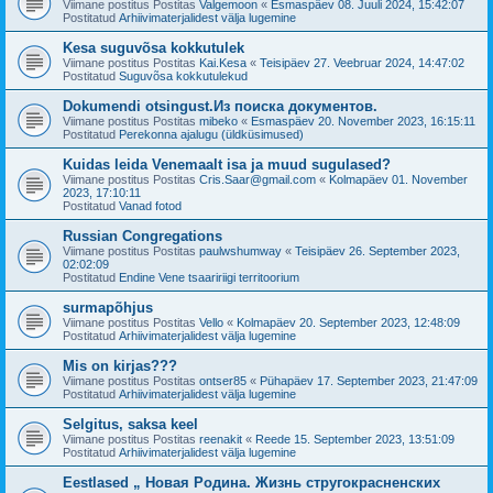
Viimane postitus Postitas
Valgemoon
«
Esmaspäev 08. Juuli 2024, 15:42:07
Postitatud
Arhiivimaterjalidest välja lugemine
Kesa suguvõsa kokkutulek
Viimane postitus Postitas
Kai.Kesa
«
Teisipäev 27. Veebruar 2024, 14:47:02
Postitatud
Suguvõsa kokkutulekud
Dokumendi otsingust.Из поиска документов.
Viimane postitus Postitas
mibeko
«
Esmaspäev 20. November 2023, 16:15:11
Postitatud
Perekonna ajalugu (üldküsimused)
Kuidas leida Venemaalt isa ja muud sugulased?
Viimane postitus Postitas
Cris.Saar@gmail.com
«
Kolmapäev 01. November
2023, 17:10:11
Postitatud
Vanad fotod
Russian Congregations
Viimane postitus Postitas
paulwshumway
«
Teisipäev 26. September 2023,
02:02:09
Postitatud
Endine Vene tsaaririigi territoorium
surmapõhjus
Viimane postitus Postitas
Vello
«
Kolmapäev 20. September 2023, 12:48:09
Postitatud
Arhiivimaterjalidest välja lugemine
Mis on kirjas???
Viimane postitus Postitas
ontser85
«
Pühapäev 17. September 2023, 21:47:09
Postitatud
Arhiivimaterjalidest välja lugemine
Selgitus, saksa keel
Viimane postitus Postitas
reenakit
«
Reede 15. September 2023, 13:51:09
Postitatud
Arhiivimaterjalidest välja lugemine
Eestlased „ Новая Родина. Жизнь стругокрасненских