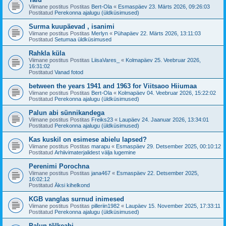
Viimane postitus Postitas
Bert-Ola
«
Esmaspäev 23. Märts 2026, 09:26:03
Postitatud
Perekonna ajalugu (üldküsimused)
Surma kuupäevad , isanimi
Viimane postitus Postitas
Merlyn
«
Pühapäev 22. Märts 2026, 13:11:03
Postitatud
Setumaa üldküsimused
Rahkla küla
Viimane postitus Postitas
LiisaVares_
«
Kolmapäev 25. Veebruar 2026,
16:31:02
Postitatud
Vanad fotod
between the years 1941 and 1963 for Viitsaoo Hiiumaa
Viimane postitus Postitas
Bert-Ola
«
Kolmapäev 04. Veebruar 2026, 15:22:02
Postitatud
Perekonna ajalugu (üldküsimused)
Palun abi sünnikandega
Viimane postitus Postitas
Freiks23
«
Laupäev 24. Jaanuar 2026, 13:34:01
Postitatud
Perekonna ajalugu (üldküsimused)
Kas kuskil on esimese abielu lapsed?
Viimane postitus Postitas
marapu
«
Esmaspäev 29. Detsember 2025, 00:10:12
Postitatud
Arhiivimaterjalidest välja lugemine
Perenimi Porochna
Viimane postitus Postitas
jana467
«
Esmaspäev 22. Detsember 2025,
16:02:12
Postitatud
Äksi kihelkond
KGB vanglas surnud inimesed
Viimane postitus Postitas
pilleriin1982
«
Laupäev 15. November 2025, 17:33:11
Postitatud
Perekonna ajalugu (üldküsimused)
Palun tõlkeabi