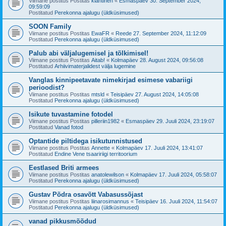
Viimane postitus Postitas
klahtinen
«
Esmaspäev 30. September 2024,
09:59:09
Postitatud
Perekonna ajalugu (üldküsimused)
SOON Family
Viimane postitus Postitas
EwaFR
«
Reede 27. September 2024, 11:12:09
Postitatud
Perekonna ajalugu (üldküsimused)
Palub abi väljalugemisel ja tõlkimisel!
Viimane postitus Postitas
Aitab!
«
Kolmapäev 28. August 2024, 09:56:08
Postitatud
Arhiivimaterjalidest välja lugemine
Vanglas kinnipeetavate nimekirjad esimese vabariigi
perioodist?
Viimane postitus Postitas
mtsld
«
Teisipäev 27. August 2024, 14:05:08
Postitatud
Perekonna ajalugu (üldküsimused)
Isikute tuvastamine fotodel
Viimane postitus Postitas
pilleriin1982
«
Esmaspäev 29. Juuli 2024, 23:19:07
Postitatud
Vanad fotod
Optantide piltidega isikutunnistused
Viimane postitus Postitas
Annette
«
Kolmapäev 17. Juuli 2024, 13:41:07
Postitatud
Endine Vene tsaaririigi territoorium
Eestlased Briti armees
Viimane postitus Postitas
anatolewilson
«
Kolmapäev 17. Juuli 2024, 05:58:07
Postitatud
Perekonna ajalugu (üldküsimused)
Gustav Põdra osavõtt Vabasussõjast
Viimane postitus Postitas
liinarosimannus
«
Teisipäev 16. Juuli 2024, 11:54:07
Postitatud
Perekonna ajalugu (üldküsimused)
vanad pikkusmõõdud