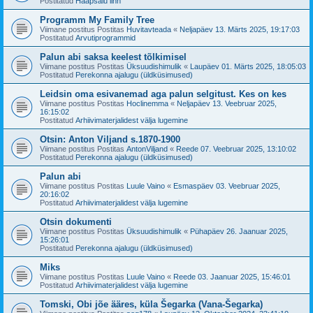
Postitatud
Haapsalu linn
Programm My Family Tree
Viimane postitus Postitas
Huvitavteada
«
Neljapäev 13. Märts 2025, 19:17:03
Postitatud
Arvutiprogrammid
Palun abi saksa keelest tõlkimisel
Viimane postitus Postitas
Üksuudishimulik
«
Laupäev 01. Märts 2025, 18:05:03
Postitatud
Perekonna ajalugu (üldküsimused)
Leidsin oma esivanemad aga palun selgitust. Kes on kes
Viimane postitus Postitas
Hoclinemma
«
Neljapäev 13. Veebruar 2025,
16:15:02
Postitatud
Arhiivimaterjalidest välja lugemine
Otsin: Anton Viljand s.1870-1900
Viimane postitus Postitas
AntonViljand
«
Reede 07. Veebruar 2025, 13:10:02
Postitatud
Perekonna ajalugu (üldküsimused)
Palun abi
Viimane postitus Postitas
Luule Vaino
«
Esmaspäev 03. Veebruar 2025,
20:16:02
Postitatud
Arhiivimaterjalidest välja lugemine
Otsin dokumenti
Viimane postitus Postitas
Üksuudishimulik
«
Pühapäev 26. Jaanuar 2025,
15:26:01
Postitatud
Perekonna ajalugu (üldküsimused)
Miks
Viimane postitus Postitas
Luule Vaino
«
Reede 03. Jaanuar 2025, 15:46:01
Postitatud
Arhiivimaterjalidest välja lugemine
Tomski, Obi jõe ääres, küla Šegarka (Vana-Šegarka)