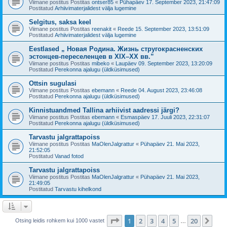
Viimane postitus Postitas
ontser85
«
Pühapäev 17. September 2023, 21:47:09
Postitatud
Arhiivimaterjalidest välja lugemine
Selgitus, saksa keel
Viimane postitus Postitas
reenakit
«
Reede 15. September 2023, 13:51:09
Postitatud
Arhiivimaterjalidest välja lugemine
Eestlased „ Новая Родина. Жизнь стругокрасненских
эстонцев-переселенцев в XIX–XX вв.”
Viimane postitus Postitas
mibeko
«
Laupäev 09. September 2023, 13:20:09
Postitatud
Perekonna ajalugu (üldküsimused)
Ottsin sugulasi
Viimane postitus Postitas
ebemann
«
Reede 04. August 2023, 23:46:08
Postitatud
Perekonna ajalugu (üldküsimused)
Kinnistuandmed Tallina arhiivist aadressi järgi?
Viimane postitus Postitas
ebemann
«
Esmaspäev 17. Juuli 2023, 22:31:07
Postitatud
Perekonna ajalugu (üldküsimused)
Tarvastu jalgrattapoiss
Viimane postitus Postitas
MaOlenJalgrattur
«
Pühapäev 21. Mai 2023,
21:52:05
Postitatud
Vanad fotod
Tarvastu jalgrattapoiss
Viimane postitus Postitas
MaOlenJalgrattur
«
Pühapäev 21. Mai 2023,
21:49:05
Postitatud
Tarvastu kihelkond
1
. leht
20
-st
1
2
3
4
5
20
Jär
Otsing leidis rohkem kui 1000 vastet
…