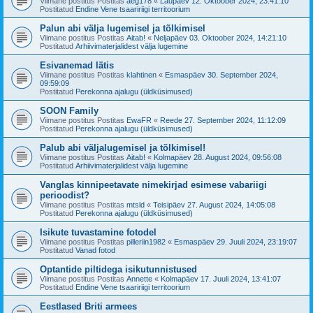
Viimane postitus Postitas
aeg178
«
Laupäev 12. Oktoober 2024, 23:41:10
Postitatud
Endine Vene tsaaririigi territoorium
Palun abi välja lugemisel ja tõlkimisel
Viimane postitus Postitas
Aitab!
«
Neljapäev 03. Oktoober 2024, 14:21:10
Postitatud
Arhiivimaterjalidest välja lugemine
Esivanemad lätis
Viimane postitus Postitas
klahtinen
«
Esmaspäev 30. September 2024,
09:59:09
Postitatud
Perekonna ajalugu (üldküsimused)
SOON Family
Viimane postitus Postitas
EwaFR
«
Reede 27. September 2024, 11:12:09
Postitatud
Perekonna ajalugu (üldküsimused)
Palub abi väljalugemisel ja tõlkimisel!
Viimane postitus Postitas
Aitab!
«
Kolmapäev 28. August 2024, 09:56:08
Postitatud
Arhiivimaterjalidest välja lugemine
Vanglas kinnipeetavate nimekirjad esimese vabariigi
perioodist?
Viimane postitus Postitas
mtsld
«
Teisipäev 27. August 2024, 14:05:08
Postitatud
Perekonna ajalugu (üldküsimused)
Isikute tuvastamine fotodel
Viimane postitus Postitas
pilleriin1982
«
Esmaspäev 29. Juuli 2024, 23:19:07
Postitatud
Vanad fotod
Optantide piltidega isikutunnistused
Viimane postitus Postitas
Annette
«
Kolmapäev 17. Juuli 2024, 13:41:07
Postitatud
Endine Vene tsaaririigi territoorium
Eestlased Briti armees