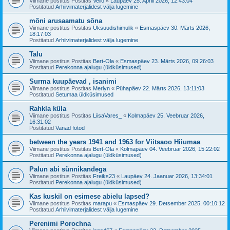
Viimane postitus Postitas
Vello
«
Laupäev 25. Aprill 2026, 12:43:04
Postitatud
Arhiivimaterjalidest välja lugemine
mõni arusaamatu sõna
Viimane postitus Postitas
Üksuudishimulik
«
Esmaspäev 30. Märts 2026,
18:17:03
Postitatud
Arhiivimaterjalidest välja lugemine
Talu
Viimane postitus Postitas
Bert-Ola
«
Esmaspäev 23. Märts 2026, 09:26:03
Postitatud
Perekonna ajalugu (üldküsimused)
Surma kuupäevad , isanimi
Viimane postitus Postitas
Merlyn
«
Pühapäev 22. Märts 2026, 13:11:03
Postitatud
Setumaa üldküsimused
Rahkla küla
Viimane postitus Postitas
LiisaVares_
«
Kolmapäev 25. Veebruar 2026,
16:31:02
Postitatud
Vanad fotod
between the years 1941 and 1963 for Viitsaoo Hiiumaa
Viimane postitus Postitas
Bert-Ola
«
Kolmapäev 04. Veebruar 2026, 15:22:02
Postitatud
Perekonna ajalugu (üldküsimused)
Palun abi sünnikandega
Viimane postitus Postitas
Freiks23
«
Laupäev 24. Jaanuar 2026, 13:34:01
Postitatud
Perekonna ajalugu (üldküsimused)
Kas kuskil on esimese abielu lapsed?
Viimane postitus Postitas
marapu
«
Esmaspäev 29. Detsember 2025, 00:10:12
Postitatud
Arhiivimaterjalidest välja lugemine
Perenimi Porochna