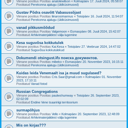
Viimane postitus Postitas
anatolewilson
«
Kolmapäev 17. Juuli 2024, 05:58:07
Postitatud
Perekonna ajalugu (üldküsimused)
Gustav Põdra osavõtt Vabasussõjast
Viimane postitus Postitas
liinarosimannus
«
Teisipäev 16. Juuli 2024, 11:54:07
Postitatud
Perekonna ajalugu (üldküsimused)
vanad pikkusmõõdud
Viimane postitus Postitas
Valgemoon
«
Esmaspäev 08. Juuli 2024, 15:42:07
Postitatud
Arhiivimaterjalidest välja lugemine
Kesa suguvõsa kokkutulek
Viimane postitus Postitas
Kai.Kesa
«
Teisipäev 27. Veebruar 2024, 14:47:02
Postitatud
Suguvõsa kokkutulekud
Dokumendi otsingust.Из поиска документов.
Viimane postitus Postitas
mibeko
«
Esmaspäev 20. November 2023, 16:15:11
Postitatud
Perekonna ajalugu (üldküsimused)
Kuidas leida Venemaalt isa ja muud sugulased?
Viimane postitus Postitas
Cris.Saar@gmail.com
«
Kolmapäev 01. November
2023, 17:10:11
Postitatud
Vanad fotod
Russian Congregations
Viimane postitus Postitas
paulwshumway
«
Teisipäev 26. September 2023,
02:02:09
Postitatud
Endine Vene tsaaririigi territoorium
surmapõhjus
Viimane postitus Postitas
Vello
«
Kolmapäev 20. September 2023, 12:48:09
Postitatud
Arhiivimaterjalidest välja lugemine
Mis on kirjas???