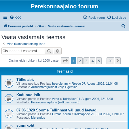
Perekonnaajaloo foorum
KKK
Registreeru
Logi sisse
O
Foorumi pealeht
Otsi
Vaata vastamata teemasi
t
Vaata vastamata teemasi
s
Mine täiendatud otsinguisse
i
Otsi
Täiendatud otsing
1
. leht
20
-st
1
2
3
4
5
20
Jär
Otsing leidis rohkem kui 1000 vastet
…
Teemasid
Tõlke abi.
Viimane postitus Postitas
heerolemmi
«
Reede 07. August 2026, 11:04:08
Postitatud
Arhiivimaterjalidest välja lugemine
Kadunud isik
Viimane postitus Postitas
virco
«
Teisipäev 04. August 2026, 13:16:08
Postitatud
Perekonna ajalugu (üldküsimused)
07.06.1920 Soome Tallinnast väljunud laevad
Viimane postitus Postitas
Urmas Kernu
«
Kolmapäev 29. Juuli 2026, 17:01:07
Postitatud
Merendus
sünnikoht