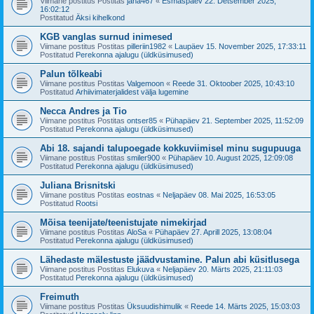
Viimane postitus Postitas
jana467
«
Esmaspäev 22. Detsember 2025,
16:02:12
Postitatud
Äksi kihelkond
KGB vanglas surnud inimesed
Viimane postitus Postitas
pilleriin1982
«
Laupäev 15. November 2025, 17:33:11
Postitatud
Perekonna ajalugu (üldküsimused)
Palun tõlkeabi
Viimane postitus Postitas
Valgemoon
«
Reede 31. Oktoober 2025, 10:43:10
Postitatud
Arhiivimaterjalidest välja lugemine
Necca Andres ja Tio
Viimane postitus Postitas
ontser85
«
Pühapäev 21. September 2025, 11:52:09
Postitatud
Perekonna ajalugu (üldküsimused)
Abi 18. sajandi talupoegade kokkuviimisel minu sugupuuga
Viimane postitus Postitas
smiler900
«
Pühapäev 10. August 2025, 12:09:08
Postitatud
Perekonna ajalugu (üldküsimused)
Juliana Brisnitski
Viimane postitus Postitas
eostnas
«
Neljapäev 08. Mai 2025, 16:53:05
Postitatud
Rootsi
Mõisa teenijate/teenistujate nimekirjad
Viimane postitus Postitas
AloSa
«
Pühapäev 27. Aprill 2025, 13:08:04
Postitatud
Perekonna ajalugu (üldküsimused)
Lähedaste mälestuste jäädvustamine. Palun abi küsitlusega
Viimane postitus Postitas
Elukuva
«
Neljapäev 20. Märts 2025, 21:11:03
Postitatud
Perekonna ajalugu (üldküsimused)
Freimuth
Viimane postitus Postitas
Üksuudishimulik
«
Reede 14. Märts 2025, 15:03:03