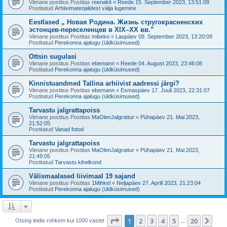
Viimane postitus Postitas
reenakit
«
Reede 15. September 2023, 13:51:09
Postitatud
Arhiivimaterjalidest välja lugemine
Eestlased „ Новая Родина. Жизнь стругокрасненских
эстонцев-переселенцев в XIX–XX вв.”
Viimane postitus Postitas
mibeko
«
Laupäev 09. September 2023, 13:20:09
Postitatud
Perekonna ajalugu (üldküsimused)
Ottsin sugulasi
Viimane postitus Postitas
ebemann
«
Reede 04. August 2023, 23:46:08
Postitatud
Perekonna ajalugu (üldküsimused)
Kinnistuandmed Tallina arhiivist aadressi järgi?
Viimane postitus Postitas
ebemann
«
Esmaspäev 17. Juuli 2023, 22:31:07
Postitatud
Perekonna ajalugu (üldküsimused)
Tarvastu jalgrattapoiss
Viimane postitus Postitas
MaOlenJalgrattur
«
Pühapäev 21. Mai 2023,
21:52:05
Postitatud
Vanad fotod
Tarvastu jalgrattapoiss
Viimane postitus Postitas
MaOlenJalgrattur
«
Pühapäev 21. Mai 2023,
21:49:05
Postitatud
Tarvastu kihelkond
Välismaalased liivimaal 19 sajand
Viimane postitus Postitas
1Mihkel
«
Neljapäev 27. Aprill 2023, 21:23:04
Postitatud
Perekonna ajalugu (üldküsimused)
1
. leht
20
-st
1
2
3
4
5
20
Jär
Otsing leidis rohkem kui 1000 vastet
…