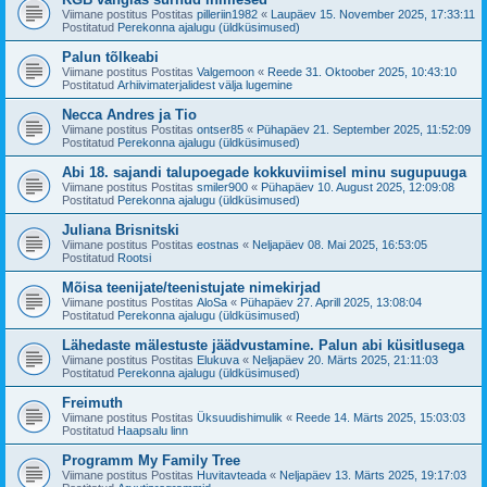
Viimane postitus Postitas
pilleriin1982
«
Laupäev 15. November 2025, 17:33:11
Postitatud
Perekonna ajalugu (üldküsimused)
Palun tõlkeabi
Viimane postitus Postitas
Valgemoon
«
Reede 31. Oktoober 2025, 10:43:10
Postitatud
Arhiivimaterjalidest välja lugemine
Necca Andres ja Tio
Viimane postitus Postitas
ontser85
«
Pühapäev 21. September 2025, 11:52:09
Postitatud
Perekonna ajalugu (üldküsimused)
Abi 18. sajandi talupoegade kokkuviimisel minu sugupuuga
Viimane postitus Postitas
smiler900
«
Pühapäev 10. August 2025, 12:09:08
Postitatud
Perekonna ajalugu (üldküsimused)
Juliana Brisnitski
Viimane postitus Postitas
eostnas
«
Neljapäev 08. Mai 2025, 16:53:05
Postitatud
Rootsi
Mõisa teenijate/teenistujate nimekirjad
Viimane postitus Postitas
AloSa
«
Pühapäev 27. Aprill 2025, 13:08:04
Postitatud
Perekonna ajalugu (üldküsimused)
Lähedaste mälestuste jäädvustamine. Palun abi küsitlusega
Viimane postitus Postitas
Elukuva
«
Neljapäev 20. Märts 2025, 21:11:03
Postitatud
Perekonna ajalugu (üldküsimused)
Freimuth
Viimane postitus Postitas
Üksuudishimulik
«
Reede 14. Märts 2025, 15:03:03
Postitatud
Haapsalu linn
Programm My Family Tree
Viimane postitus Postitas
Huvitavteada
«
Neljapäev 13. Märts 2025, 19:17:03