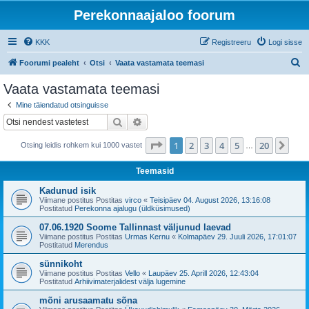
Perekonnaajaloo foorum
KKK
Registreeru
Logi sisse
O
Foorumi pealeht
Otsi
Vaata vastamata teemasi
t
Vaata vastamata teemasi
s
Mine täiendatud otsinguisse
i
Otsi
Täiendatud otsing
1
. leht
20
-st
1
2
3
4
5
20
Jär
Otsing leidis rohkem kui 1000 vastet
…
Teemasid
Kadunud isik
Viimane postitus Postitas
virco
«
Teisipäev 04. August 2026, 13:16:08
Postitatud
Perekonna ajalugu (üldküsimused)
07.06.1920 Soome Tallinnast väljunud laevad
Viimane postitus Postitas
Urmas Kernu
«
Kolmapäev 29. Juuli 2026, 17:01:07
Postitatud
Merendus
sünnikoht
Viimane postitus Postitas
Vello
«
Laupäev 25. Aprill 2026, 12:43:04
Postitatud
Arhiivimaterjalidest välja lugemine
mõni arusaamatu sõna