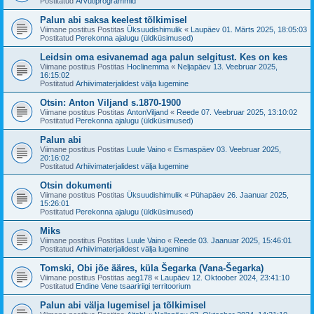
Postitatud
Arvutiprogrammid
Palun abi saksa keelest tõlkimisel
Viimane postitus Postitas
Üksuudishimulik
«
Laupäev 01. Märts 2025, 18:05:03
Postitatud
Perekonna ajalugu (üldküsimused)
Leidsin oma esivanemad aga palun selgitust. Kes on kes
Viimane postitus Postitas
Hoclinemma
«
Neljapäev 13. Veebruar 2025,
16:15:02
Postitatud
Arhiivimaterjalidest välja lugemine
Otsin: Anton Viljand s.1870-1900
Viimane postitus Postitas
AntonViljand
«
Reede 07. Veebruar 2025, 13:10:02
Postitatud
Perekonna ajalugu (üldküsimused)
Palun abi
Viimane postitus Postitas
Luule Vaino
«
Esmaspäev 03. Veebruar 2025,
20:16:02
Postitatud
Arhiivimaterjalidest välja lugemine
Otsin dokumenti
Viimane postitus Postitas
Üksuudishimulik
«
Pühapäev 26. Jaanuar 2025,
15:26:01
Postitatud
Perekonna ajalugu (üldküsimused)
Miks
Viimane postitus Postitas
Luule Vaino
«
Reede 03. Jaanuar 2025, 15:46:01
Postitatud
Arhiivimaterjalidest välja lugemine
Tomski, Obi jõe ääres, küla Šegarka (Vana-Šegarka)
Viimane postitus Postitas
aeg178
«
Laupäev 12. Oktoober 2024, 23:41:10
Postitatud
Endine Vene tsaaririigi territoorium
Palun abi välja lugemisel ja tõlkimisel