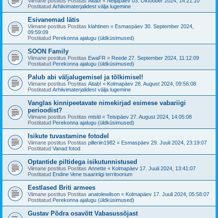
Viimane postitus Postitas
Aitab!
«
Neljapäev 03. Oktoober 2024, 14:21:10
Postitatud
Arhiivimaterjalidest välja lugemine
Esivanemad lätis
Viimane postitus Postitas
klahtinen
«
Esmaspäev 30. September 2024,
09:59:09
Postitatud
Perekonna ajalugu (üldküsimused)
SOON Family
Viimane postitus Postitas
EwaFR
«
Reede 27. September 2024, 11:12:09
Postitatud
Perekonna ajalugu (üldküsimused)
Palub abi väljalugemisel ja tõlkimisel!
Viimane postitus Postitas
Aitab!
«
Kolmapäev 28. August 2024, 09:56:08
Postitatud
Arhiivimaterjalidest välja lugemine
Vanglas kinnipeetavate nimekirjad esimese vabariigi
perioodist?
Viimane postitus Postitas
mtsld
«
Teisipäev 27. August 2024, 14:05:08
Postitatud
Perekonna ajalugu (üldküsimused)
Isikute tuvastamine fotodel
Viimane postitus Postitas
pilleriin1982
«
Esmaspäev 29. Juuli 2024, 23:19:07
Postitatud
Vanad fotod
Optantide piltidega isikutunnistused
Viimane postitus Postitas
Annette
«
Kolmapäev 17. Juuli 2024, 13:41:07
Postitatud
Endine Vene tsaaririigi territoorium
Eestlased Briti armees
Viimane postitus Postitas
anatolewilson
«
Kolmapäev 17. Juuli 2024, 05:58:07
Postitatud
Perekonna ajalugu (üldküsimused)
Gustav Põdra osavõtt Vabasussõjast