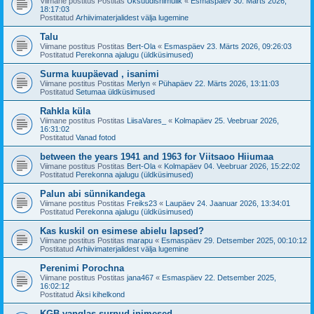
Viimane postitus Postitas
Üksuudishimulik
«
Esmaspäev 30. Märts 2026,
18:17:03
Postitatud
Arhiivimaterjalidest välja lugemine
Talu
Viimane postitus Postitas
Bert-Ola
«
Esmaspäev 23. Märts 2026, 09:26:03
Postitatud
Perekonna ajalugu (üldküsimused)
Surma kuupäevad , isanimi
Viimane postitus Postitas
Merlyn
«
Pühapäev 22. Märts 2026, 13:11:03
Postitatud
Setumaa üldküsimused
Rahkla küla
Viimane postitus Postitas
LiisaVares_
«
Kolmapäev 25. Veebruar 2026,
16:31:02
Postitatud
Vanad fotod
between the years 1941 and 1963 for Viitsaoo Hiiumaa
Viimane postitus Postitas
Bert-Ola
«
Kolmapäev 04. Veebruar 2026, 15:22:02
Postitatud
Perekonna ajalugu (üldküsimused)
Palun abi sünnikandega
Viimane postitus Postitas
Freiks23
«
Laupäev 24. Jaanuar 2026, 13:34:01
Postitatud
Perekonna ajalugu (üldküsimused)
Kas kuskil on esimese abielu lapsed?
Viimane postitus Postitas
marapu
«
Esmaspäev 29. Detsember 2025, 00:10:12
Postitatud
Arhiivimaterjalidest välja lugemine
Perenimi Porochna
Viimane postitus Postitas
jana467
«
Esmaspäev 22. Detsember 2025,
16:02:12
Postitatud
Äksi kihelkond
KGB vanglas surnud inimesed