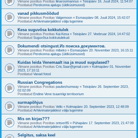
Viimane postitus Postitas
liinarosimannus
«
Teisipäev 16. Juuli 2024, 11:54:07
Postitatud
Perekonna ajalugu (üldküsimused)
vanad pikkusmõõdud
Viimane postitus Postitas
Valgemoon
«
Esmaspäev 08. Juuli 2024, 15:42:07
Postitatud
Arhiivimaterjalidest välja lugemine
Kesa suguvõsa kokkutulek
Viimane postitus Postitas
Kai.Kesa
«
Teisipäev 27. Veebruar 2024, 14:47:02
Postitatud
Suguvõsa kokkutulekud
Dokumendi otsingust.Из поиска документов.
Viimane postitus Postitas
mibeko
«
Esmaspäev 20. November 2023, 16:15:11
Postitatud
Perekonna ajalugu (üldküsimused)
Kuidas leida Venemaalt isa ja muud sugulased?
Viimane postitus Postitas
Cris.Saar@gmail.com
«
Kolmapäev 01. November
2023, 17:10:11
Postitatud
Vanad fotod
Russian Congregations
Viimane postitus Postitas
paulwshumway
«
Teisipäev 26. September 2023,
02:02:09
Postitatud
Endine Vene tsaaririigi territoorium
surmapõhjus
Viimane postitus Postitas
Vello
«
Kolmapäev 20. September 2023, 12:48:09
Postitatud
Arhiivimaterjalidest välja lugemine
Mis on kirjas???
Viimane postitus Postitas
ontser85
«
Pühapäev 17. September 2023, 21:47:09
Postitatud
Arhiivimaterjalidest välja lugemine
Selgitus, saksa keel