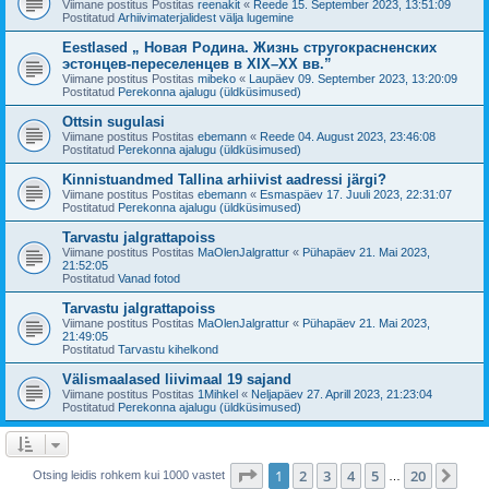
Viimane postitus Postitas
reenakit
«
Reede 15. September 2023, 13:51:09
Postitatud
Arhiivimaterjalidest välja lugemine
Eestlased „ Новая Родина. Жизнь стругокрасненских
эстонцев-переселенцев в XIX–XX вв.”
Viimane postitus Postitas
mibeko
«
Laupäev 09. September 2023, 13:20:09
Postitatud
Perekonna ajalugu (üldküsimused)
Ottsin sugulasi
Viimane postitus Postitas
ebemann
«
Reede 04. August 2023, 23:46:08
Postitatud
Perekonna ajalugu (üldküsimused)
Kinnistuandmed Tallina arhiivist aadressi järgi?
Viimane postitus Postitas
ebemann
«
Esmaspäev 17. Juuli 2023, 22:31:07
Postitatud
Perekonna ajalugu (üldküsimused)
Tarvastu jalgrattapoiss
Viimane postitus Postitas
MaOlenJalgrattur
«
Pühapäev 21. Mai 2023,
21:52:05
Postitatud
Vanad fotod
Tarvastu jalgrattapoiss
Viimane postitus Postitas
MaOlenJalgrattur
«
Pühapäev 21. Mai 2023,
21:49:05
Postitatud
Tarvastu kihelkond
Välismaalased liivimaal 19 sajand
Viimane postitus Postitas
1Mihkel
«
Neljapäev 27. Aprill 2023, 21:23:04
Postitatud
Perekonna ajalugu (üldküsimused)
1
. leht
20
-st
1
2
3
4
5
20
Jär
Otsing leidis rohkem kui 1000 vastet
…