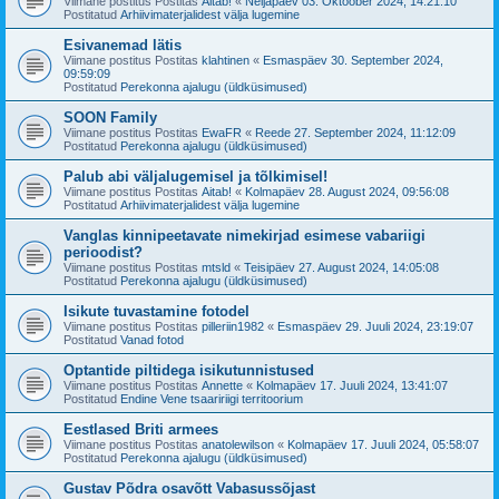
Viimane postitus Postitas
Aitab!
«
Neljapäev 03. Oktoober 2024, 14:21:10
Postitatud
Arhiivimaterjalidest välja lugemine
Esivanemad lätis
Viimane postitus Postitas
klahtinen
«
Esmaspäev 30. September 2024,
09:59:09
Postitatud
Perekonna ajalugu (üldküsimused)
SOON Family
Viimane postitus Postitas
EwaFR
«
Reede 27. September 2024, 11:12:09
Postitatud
Perekonna ajalugu (üldküsimused)
Palub abi väljalugemisel ja tõlkimisel!
Viimane postitus Postitas
Aitab!
«
Kolmapäev 28. August 2024, 09:56:08
Postitatud
Arhiivimaterjalidest välja lugemine
Vanglas kinnipeetavate nimekirjad esimese vabariigi
perioodist?
Viimane postitus Postitas
mtsld
«
Teisipäev 27. August 2024, 14:05:08
Postitatud
Perekonna ajalugu (üldküsimused)
Isikute tuvastamine fotodel
Viimane postitus Postitas
pilleriin1982
«
Esmaspäev 29. Juuli 2024, 23:19:07
Postitatud
Vanad fotod
Optantide piltidega isikutunnistused
Viimane postitus Postitas
Annette
«
Kolmapäev 17. Juuli 2024, 13:41:07
Postitatud
Endine Vene tsaaririigi territoorium
Eestlased Briti armees
Viimane postitus Postitas
anatolewilson
«
Kolmapäev 17. Juuli 2024, 05:58:07
Postitatud
Perekonna ajalugu (üldküsimused)
Gustav Põdra osavõtt Vabasussõjast