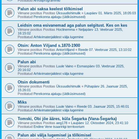
Postitatud
Arvutiprogrammid
Palun abi saksa keelest tõlkimisel
Viimane postitus Postitas
Üksuudishimulik
«
Laupäev 01. Märts 2025, 18:05:03
Postitatud
Perekonna ajalugu (üldküsimused)
Leidsin oma esivanemad aga palun selgitust. Kes on kes
Viimane postitus Postitas
Hoclinemma
«
Neljapäev 13. Veebruar 2025,
16:15:02
Postitatud
Arhiivimaterjalidest välja lugemine
Otsin: Anton Viljand s.1870-1900
Viimane postitus Postitas
AntonViljand
«
Reede 07. Veebruar 2025, 13:10:02
Postitatud
Perekonna ajalugu (üldküsimused)
Palun abi
Viimane postitus Postitas
Luule Vaino
«
Esmaspäev 03. Veebruar 2025,
20:16:02
Postitatud
Arhiivimaterjalidest välja lugemine
Otsin dokumenti
Viimane postitus Postitas
Üksuudishimulik
«
Pühapäev 26. Jaanuar 2025,
15:26:01
Postitatud
Perekonna ajalugu (üldküsimused)
Miks
Viimane postitus Postitas
Luule Vaino
«
Reede 03. Jaanuar 2025, 15:46:01
Postitatud
Arhiivimaterjalidest välja lugemine
Tomski, Obi jõe ääres, küla Šegarka (Vana-Šegarka)
Viimane postitus Postitas
aeg178
«
Laupäev 12. Oktoober 2024, 23:41:10
Postitatud
Endine Vene tsaaririigi territoorium
Palun abi välja lugemisel ja tõlkimisel