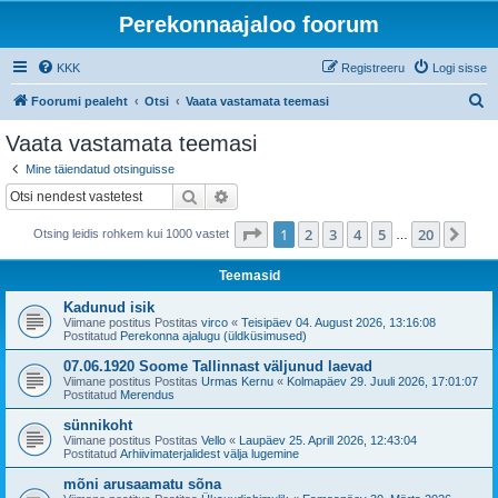
Perekonnaajaloo foorum
KKK
Registreeru
Logi sisse
O
Foorumi pealeht
Otsi
Vaata vastamata teemasi
t
Vaata vastamata teemasi
s
Mine täiendatud otsinguisse
i
Otsi
Täiendatud otsing
1
. leht
20
-st
1
2
3
4
5
20
Jär
Otsing leidis rohkem kui 1000 vastet
…
Teemasid
Kadunud isik
Viimane postitus Postitas
virco
«
Teisipäev 04. August 2026, 13:16:08
Postitatud
Perekonna ajalugu (üldküsimused)
07.06.1920 Soome Tallinnast väljunud laevad
Viimane postitus Postitas
Urmas Kernu
«
Kolmapäev 29. Juuli 2026, 17:01:07
Postitatud
Merendus
sünnikoht
Viimane postitus Postitas
Vello
«
Laupäev 25. Aprill 2026, 12:43:04
Postitatud
Arhiivimaterjalidest välja lugemine
mõni arusaamatu sõna