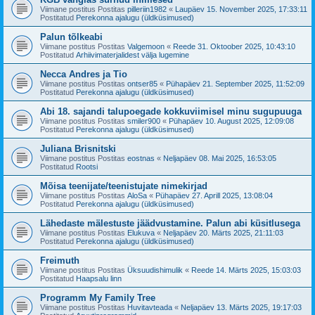
Viimane postitus Postitas
pilleriin1982
«
Laupäev 15. November 2025, 17:33:11
Postitatud
Perekonna ajalugu (üldküsimused)
Palun tõlkeabi
Viimane postitus Postitas
Valgemoon
«
Reede 31. Oktoober 2025, 10:43:10
Postitatud
Arhiivimaterjalidest välja lugemine
Necca Andres ja Tio
Viimane postitus Postitas
ontser85
«
Pühapäev 21. September 2025, 11:52:09
Postitatud
Perekonna ajalugu (üldküsimused)
Abi 18. sajandi talupoegade kokkuviimisel minu sugupuuga
Viimane postitus Postitas
smiler900
«
Pühapäev 10. August 2025, 12:09:08
Postitatud
Perekonna ajalugu (üldküsimused)
Juliana Brisnitski
Viimane postitus Postitas
eostnas
«
Neljapäev 08. Mai 2025, 16:53:05
Postitatud
Rootsi
Mõisa teenijate/teenistujate nimekirjad
Viimane postitus Postitas
AloSa
«
Pühapäev 27. Aprill 2025, 13:08:04
Postitatud
Perekonna ajalugu (üldküsimused)
Lähedaste mälestuste jäädvustamine. Palun abi küsitlusega
Viimane postitus Postitas
Elukuva
«
Neljapäev 20. Märts 2025, 21:11:03
Postitatud
Perekonna ajalugu (üldküsimused)
Freimuth
Viimane postitus Postitas
Üksuudishimulik
«
Reede 14. Märts 2025, 15:03:03
Postitatud
Haapsalu linn
Programm My Family Tree
Viimane postitus Postitas
Huvitavteada
«
Neljapäev 13. Märts 2025, 19:17:03