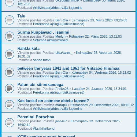
Viimane postitus Postitas
Üksuudishimulik
«
Esmaspäev 30. Märts 2026,
18:17:03
Postitatud
Arhiivimaterjalidest välja lugemine
Talu
Viimane postitus Postitas
Bert-Ola
«
Esmaspäev 23. Märts 2026, 09:26:03
Postitatud
Perekonna ajalugu (üldküsimused)
Surma kuupäevad , isanimi
Viimane postitus Postitas
Merlyn
«
Pühapäev 22. Märts 2026, 13:11:03
Postitatud
Setumaa üldküsimused
Rahkla küla
Viimane postitus Postitas
LiisaVares_
«
Kolmapäev 25. Veebruar 2026,
16:31:02
Postitatud
Vanad fotod
between the years 1941 and 1963 for Viitsaoo Hiiumaa
Viimane postitus Postitas
Bert-Ola
«
Kolmapäev 04. Veebruar 2026, 15:22:02
Postitatud
Perekonna ajalugu (üldküsimused)
Palun abi sünnikandega
Viimane postitus Postitas
Freiks23
«
Laupäev 24. Jaanuar 2026, 13:34:01
Postitatud
Perekonna ajalugu (üldküsimused)
Kas kuskil on esimese abielu lapsed?
Viimane postitus Postitas
marapu
«
Esmaspäev 29. Detsember 2025, 00:10:12
Postitatud
Arhiivimaterjalidest välja lugemine
Perenimi Porochna
Viimane postitus Postitas
jana467
«
Esmaspäev 22. Detsember 2025,
16:02:12
Postitatud
Äksi kihelkond
KGB vanglas surnud inimesed