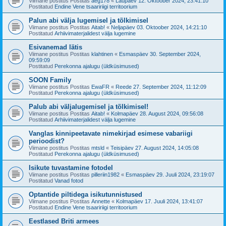
Viimane postitus Postitas
aeg178
«
Laupäev 12. Oktoober 2024, 23:41:10
Postitatud
Endine Vene tsaaririigi territoorium
Palun abi välja lugemisel ja tõlkimisel
Viimane postitus Postitas
Aitab!
«
Neljapäev 03. Oktoober 2024, 14:21:10
Postitatud
Arhiivimaterjalidest välja lugemine
Esivanemad lätis
Viimane postitus Postitas
klahtinen
«
Esmaspäev 30. September 2024,
09:59:09
Postitatud
Perekonna ajalugu (üldküsimused)
SOON Family
Viimane postitus Postitas
EwaFR
«
Reede 27. September 2024, 11:12:09
Postitatud
Perekonna ajalugu (üldküsimused)
Palub abi väljalugemisel ja tõlkimisel!
Viimane postitus Postitas
Aitab!
«
Kolmapäev 28. August 2024, 09:56:08
Postitatud
Arhiivimaterjalidest välja lugemine
Vanglas kinnipeetavate nimekirjad esimese vabariigi
perioodist?
Viimane postitus Postitas
mtsld
«
Teisipäev 27. August 2024, 14:05:08
Postitatud
Perekonna ajalugu (üldküsimused)
Isikute tuvastamine fotodel
Viimane postitus Postitas
pilleriin1982
«
Esmaspäev 29. Juuli 2024, 23:19:07
Postitatud
Vanad fotod
Optantide piltidega isikutunnistused
Viimane postitus Postitas
Annette
«
Kolmapäev 17. Juuli 2024, 13:41:07
Postitatud
Endine Vene tsaaririigi territoorium
Eestlased Briti armees