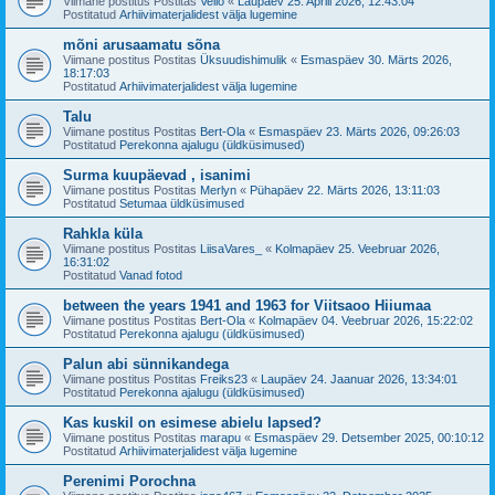
Viimane postitus Postitas
Vello
«
Laupäev 25. Aprill 2026, 12:43:04
Postitatud
Arhiivimaterjalidest välja lugemine
mõni arusaamatu sõna
Viimane postitus Postitas
Üksuudishimulik
«
Esmaspäev 30. Märts 2026,
18:17:03
Postitatud
Arhiivimaterjalidest välja lugemine
Talu
Viimane postitus Postitas
Bert-Ola
«
Esmaspäev 23. Märts 2026, 09:26:03
Postitatud
Perekonna ajalugu (üldküsimused)
Surma kuupäevad , isanimi
Viimane postitus Postitas
Merlyn
«
Pühapäev 22. Märts 2026, 13:11:03
Postitatud
Setumaa üldküsimused
Rahkla küla
Viimane postitus Postitas
LiisaVares_
«
Kolmapäev 25. Veebruar 2026,
16:31:02
Postitatud
Vanad fotod
between the years 1941 and 1963 for Viitsaoo Hiiumaa
Viimane postitus Postitas
Bert-Ola
«
Kolmapäev 04. Veebruar 2026, 15:22:02
Postitatud
Perekonna ajalugu (üldküsimused)
Palun abi sünnikandega
Viimane postitus Postitas
Freiks23
«
Laupäev 24. Jaanuar 2026, 13:34:01
Postitatud
Perekonna ajalugu (üldküsimused)
Kas kuskil on esimese abielu lapsed?
Viimane postitus Postitas
marapu
«
Esmaspäev 29. Detsember 2025, 00:10:12
Postitatud
Arhiivimaterjalidest välja lugemine
Perenimi Porochna