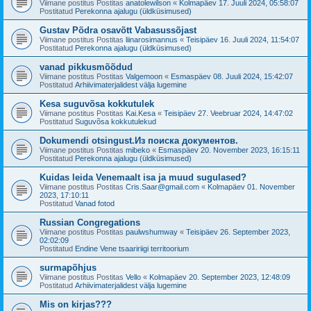
Viimane postitus Postitas
anatolewilson
«
Kolmapäev 17. Juuli 2024, 05:58:07
Postitatud
Perekonna ajalugu (üldküsimused)
Gustav Põdra osavõtt Vabasussõjast
Viimane postitus Postitas
liinarosimannus
«
Teisipäev 16. Juuli 2024, 11:54:07
Postitatud
Perekonna ajalugu (üldküsimused)
vanad pikkusmõõdud
Viimane postitus Postitas
Valgemoon
«
Esmaspäev 08. Juuli 2024, 15:42:07
Postitatud
Arhiivimaterjalidest välja lugemine
Kesa suguvõsa kokkutulek
Viimane postitus Postitas
Kai.Kesa
«
Teisipäev 27. Veebruar 2024, 14:47:02
Postitatud
Suguvõsa kokkutulekud
Dokumendi otsingust.Из поиска документов.
Viimane postitus Postitas
mibeko
«
Esmaspäev 20. November 2023, 16:15:11
Postitatud
Perekonna ajalugu (üldküsimused)
Kuidas leida Venemaalt isa ja muud sugulased?
Viimane postitus Postitas
Cris.Saar@gmail.com
«
Kolmapäev 01. November
2023, 17:10:11
Postitatud
Vanad fotod
Russian Congregations
Viimane postitus Postitas
paulwshumway
«
Teisipäev 26. September 2023,
02:02:09
Postitatud
Endine Vene tsaaririigi territoorium
surmapõhjus
Viimane postitus Postitas
Vello
«
Kolmapäev 20. September 2023, 12:48:09
Postitatud
Arhiivimaterjalidest välja lugemine
Mis on kirjas???