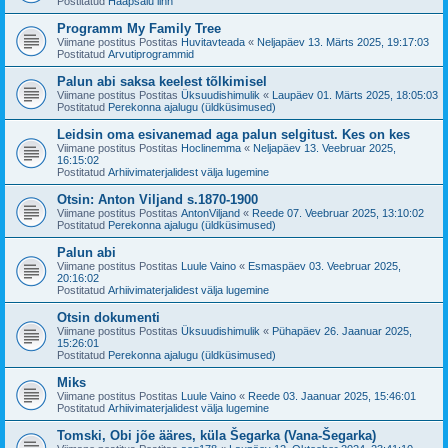
Postitatud
Haapsalu linn
Programm My Family Tree
Viimane postitus Postitas
Huvitavteada
«
Neljapäev 13. Märts 2025, 19:17:03
Postitatud
Arvutiprogrammid
Palun abi saksa keelest tõlkimisel
Viimane postitus Postitas
Üksuudishimulik
«
Laupäev 01. Märts 2025, 18:05:03
Postitatud
Perekonna ajalugu (üldküsimused)
Leidsin oma esivanemad aga palun selgitust. Kes on kes
Viimane postitus Postitas
Hoclinemma
«
Neljapäev 13. Veebruar 2025,
16:15:02
Postitatud
Arhiivimaterjalidest välja lugemine
Otsin: Anton Viljand s.1870-1900
Viimane postitus Postitas
AntonViljand
«
Reede 07. Veebruar 2025, 13:10:02
Postitatud
Perekonna ajalugu (üldküsimused)
Palun abi
Viimane postitus Postitas
Luule Vaino
«
Esmaspäev 03. Veebruar 2025,
20:16:02
Postitatud
Arhiivimaterjalidest välja lugemine
Otsin dokumenti
Viimane postitus Postitas
Üksuudishimulik
«
Pühapäev 26. Jaanuar 2025,
15:26:01
Postitatud
Perekonna ajalugu (üldküsimused)
Miks
Viimane postitus Postitas
Luule Vaino
«
Reede 03. Jaanuar 2025, 15:46:01
Postitatud
Arhiivimaterjalidest välja lugemine
Tomski, Obi jõe ääres, küla Šegarka (Vana-Šegarka)