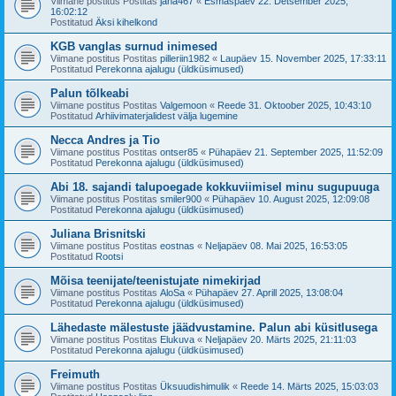
Viimane postitus Postitas
jana467
«
Esmaspäev 22. Detsember 2025,
16:02:12
Postitatud
Äksi kihelkond
KGB vanglas surnud inimesed
Viimane postitus Postitas
pilleriin1982
«
Laupäev 15. November 2025, 17:33:11
Postitatud
Perekonna ajalugu (üldküsimused)
Palun tõlkeabi
Viimane postitus Postitas
Valgemoon
«
Reede 31. Oktoober 2025, 10:43:10
Postitatud
Arhiivimaterjalidest välja lugemine
Necca Andres ja Tio
Viimane postitus Postitas
ontser85
«
Pühapäev 21. September 2025, 11:52:09
Postitatud
Perekonna ajalugu (üldküsimused)
Abi 18. sajandi talupoegade kokkuviimisel minu sugupuuga
Viimane postitus Postitas
smiler900
«
Pühapäev 10. August 2025, 12:09:08
Postitatud
Perekonna ajalugu (üldküsimused)
Juliana Brisnitski
Viimane postitus Postitas
eostnas
«
Neljapäev 08. Mai 2025, 16:53:05
Postitatud
Rootsi
Mõisa teenijate/teenistujate nimekirjad
Viimane postitus Postitas
AloSa
«
Pühapäev 27. Aprill 2025, 13:08:04
Postitatud
Perekonna ajalugu (üldküsimused)
Lähedaste mälestuste jäädvustamine. Palun abi küsitlusega
Viimane postitus Postitas
Elukuva
«
Neljapäev 20. Märts 2025, 21:11:03
Postitatud
Perekonna ajalugu (üldküsimused)
Freimuth
Viimane postitus Postitas
Üksuudishimulik
«
Reede 14. Märts 2025, 15:03:03