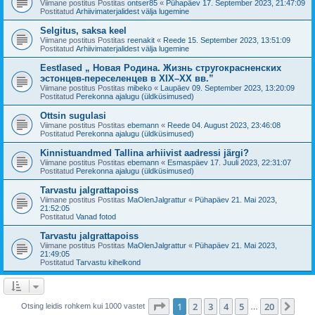
Viimane postitus Postitas
ontser85
«
Pühapäev 17. September 2023, 21:47:09
Postitatud
Arhiivimaterjalidest välja lugemine
Selgitus, saksa keel
Viimane postitus Postitas
reenakit
«
Reede 15. September 2023, 13:51:09
Postitatud
Arhiivimaterjalidest välja lugemine
Eestlased „ Новая Родина. Жизнь стругокрасненских
эстонцев-переселенцев в XIX–XX вв.”
Viimane postitus Postitas
mibeko
«
Laupäev 09. September 2023, 13:20:09
Postitatud
Perekonna ajalugu (üldküsimused)
Ottsin sugulasi
Viimane postitus Postitas
ebemann
«
Reede 04. August 2023, 23:46:08
Postitatud
Perekonna ajalugu (üldküsimused)
Kinnistuandmed Tallina arhiivist aadressi järgi?
Viimane postitus Postitas
ebemann
«
Esmaspäev 17. Juuli 2023, 22:31:07
Postitatud
Perekonna ajalugu (üldküsimused)
Tarvastu jalgrattapoiss
Viimane postitus Postitas
MaOlenJalgrattur
«
Pühapäev 21. Mai 2023,
21:52:05
Postitatud
Vanad fotod
Tarvastu jalgrattapoiss
Viimane postitus Postitas
MaOlenJalgrattur
«
Pühapäev 21. Mai 2023,
21:49:05
Postitatud
Tarvastu kihelkond
1
. leht
20
-st
1
2
3
4
5
20
Jär
Otsing leidis rohkem kui 1000 vastet
…