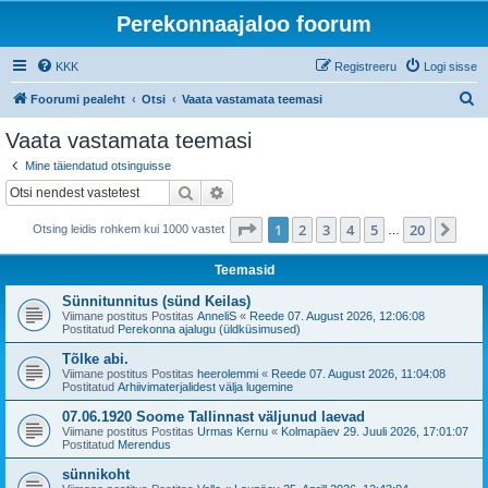
Perekonnaajaloo foorum
KKK
Registreeru
Logi sisse
O
Foorumi pealeht
Otsi
Vaata vastamata teemasi
t
Vaata vastamata teemasi
s
Mine täiendatud otsinguisse
i
Otsi
Täiendatud otsing
1
. leht
20
-st
1
2
3
4
5
20
Jär
Otsing leidis rohkem kui 1000 vastet
…
Teemasid
Sünnitunnitus (sünd Keilas)
Viimane postitus Postitas
AnneliS
«
Reede 07. August 2026, 12:06:08
Postitatud
Perekonna ajalugu (üldküsimused)
Tõlke abi.
Viimane postitus Postitas
heerolemmi
«
Reede 07. August 2026, 11:04:08
Postitatud
Arhiivimaterjalidest välja lugemine
07.06.1920 Soome Tallinnast väljunud laevad
Viimane postitus Postitas
Urmas Kernu
«
Kolmapäev 29. Juuli 2026, 17:01:07
Postitatud
Merendus
sünnikoht