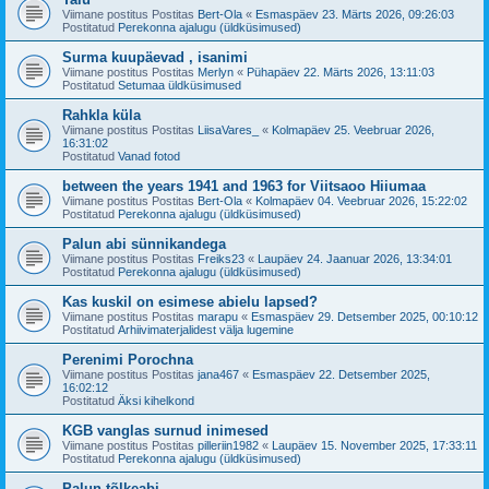
Viimane postitus Postitas
Bert-Ola
«
Esmaspäev 23. Märts 2026, 09:26:03
Postitatud
Perekonna ajalugu (üldküsimused)
Surma kuupäevad , isanimi
Viimane postitus Postitas
Merlyn
«
Pühapäev 22. Märts 2026, 13:11:03
Postitatud
Setumaa üldküsimused
Rahkla küla
Viimane postitus Postitas
LiisaVares_
«
Kolmapäev 25. Veebruar 2026,
16:31:02
Postitatud
Vanad fotod
between the years 1941 and 1963 for Viitsaoo Hiiumaa
Viimane postitus Postitas
Bert-Ola
«
Kolmapäev 04. Veebruar 2026, 15:22:02
Postitatud
Perekonna ajalugu (üldküsimused)
Palun abi sünnikandega
Viimane postitus Postitas
Freiks23
«
Laupäev 24. Jaanuar 2026, 13:34:01
Postitatud
Perekonna ajalugu (üldküsimused)
Kas kuskil on esimese abielu lapsed?
Viimane postitus Postitas
marapu
«
Esmaspäev 29. Detsember 2025, 00:10:12
Postitatud
Arhiivimaterjalidest välja lugemine
Perenimi Porochna
Viimane postitus Postitas
jana467
«
Esmaspäev 22. Detsember 2025,
16:02:12
Postitatud
Äksi kihelkond
KGB vanglas surnud inimesed
Viimane postitus Postitas
pilleriin1982
«
Laupäev 15. November 2025, 17:33:11
Postitatud
Perekonna ajalugu (üldküsimused)
Palun tõlkeabi