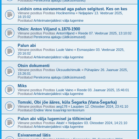
Postitatud
Perekonna ajalugu (üldküsimused)
Leidsin oma esivanemad aga palun selgitust. Kes on kes
Viimane postitus Postitas
Hoclinemma
«
Neljapäev 13. Veebruar 2025,
16:15:02
Postitatud
Arhiivimaterjalidest välja lugemine
Otsin: Anton Viljand s.1870-1900
Viimane postitus Postitas
AntonViljand
«
Reede 07. Veebruar 2025, 13:10:02
Postitatud
Perekonna ajalugu (üldküsimused)
Palun abi
Viimane postitus Postitas
Luule Vaino
«
Esmaspäev 03. Veebruar 2025,
20:16:02
Postitatud
Arhiivimaterjalidest välja lugemine
Otsin dokumenti
Viimane postitus Postitas
Üksuudishimulik
«
Pühapäev 26. Jaanuar 2025,
15:26:01
Postitatud
Perekonna ajalugu (üldküsimused)
Miks
Viimane postitus Postitas
Luule Vaino
«
Reede 03. Jaanuar 2025, 15:46:01
Postitatud
Arhiivimaterjalidest välja lugemine
Tomski, Obi jõe ääres, küla Šegarka (Vana-Šegarka)
Viimane postitus Postitas
aeg178
«
Laupäev 12. Oktoober 2024, 23:41:10
Postitatud
Endine Vene tsaaririigi territoorium
Palun abi välja lugemisel ja tõlkimisel
Viimane postitus Postitas
Aitab!
«
Neljapäev 03. Oktoober 2024, 14:21:10
Postitatud
Arhiivimaterjalidest välja lugemine
Esivanemad lätis