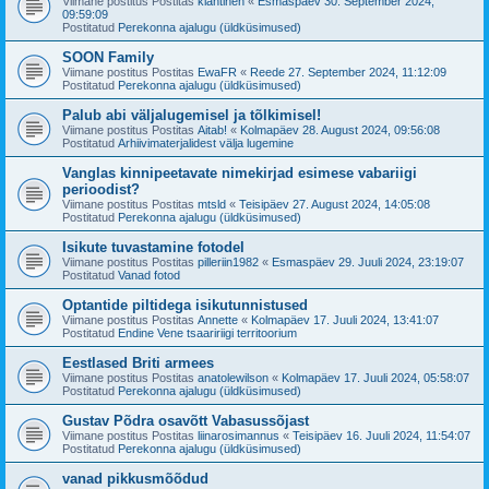
Viimane postitus Postitas
klahtinen
«
Esmaspäev 30. September 2024,
09:59:09
Postitatud
Perekonna ajalugu (üldküsimused)
SOON Family
Viimane postitus Postitas
EwaFR
«
Reede 27. September 2024, 11:12:09
Postitatud
Perekonna ajalugu (üldküsimused)
Palub abi väljalugemisel ja tõlkimisel!
Viimane postitus Postitas
Aitab!
«
Kolmapäev 28. August 2024, 09:56:08
Postitatud
Arhiivimaterjalidest välja lugemine
Vanglas kinnipeetavate nimekirjad esimese vabariigi
perioodist?
Viimane postitus Postitas
mtsld
«
Teisipäev 27. August 2024, 14:05:08
Postitatud
Perekonna ajalugu (üldküsimused)
Isikute tuvastamine fotodel
Viimane postitus Postitas
pilleriin1982
«
Esmaspäev 29. Juuli 2024, 23:19:07
Postitatud
Vanad fotod
Optantide piltidega isikutunnistused
Viimane postitus Postitas
Annette
«
Kolmapäev 17. Juuli 2024, 13:41:07
Postitatud
Endine Vene tsaaririigi territoorium
Eestlased Briti armees
Viimane postitus Postitas
anatolewilson
«
Kolmapäev 17. Juuli 2024, 05:58:07
Postitatud
Perekonna ajalugu (üldküsimused)
Gustav Põdra osavõtt Vabasussõjast
Viimane postitus Postitas
liinarosimannus
«
Teisipäev 16. Juuli 2024, 11:54:07
Postitatud
Perekonna ajalugu (üldküsimused)
vanad pikkusmõõdud