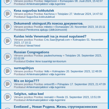
Viimane postitus Postitas
Valgemoon
«
Esmaspäev 08. Juuli 2024, 15:42:07
Postitatud
Arhiivimaterjalidest välja lugemine
Kesa suguvõsa kokkutulek
Viimane postitus Postitas
Kai.Kesa
«
Teisipäev 27. Veebruar 2024, 14:47:02
Postitatud
Suguvõsa kokkutulekud
Dokumendi otsingust.Из поиска документов.
Viimane postitus Postitas
mibeko
«
Esmaspäev 20. November 2023, 16:15:11
Postitatud
Perekonna ajalugu (üldküsimused)
Kuidas leida Venemaalt isa ja muud sugulased?
Viimane postitus Postitas
Cris.Saar@gmail.com
«
Kolmapäev 01. November
2023, 17:10:11
Postitatud
Vanad fotod
Russian Congregations
Viimane postitus Postitas
paulwshumway
«
Teisipäev 26. September 2023,
02:02:09
Postitatud
Endine Vene tsaaririigi territoorium
surmapõhjus
Viimane postitus Postitas
Vello
«
Kolmapäev 20. September 2023, 12:48:09
Postitatud
Arhiivimaterjalidest välja lugemine
Mis on kirjas???
Viimane postitus Postitas
ontser85
«
Pühapäev 17. September 2023, 21:47:09
Postitatud
Arhiivimaterjalidest välja lugemine
Selgitus, saksa keel
Viimane postitus Postitas
reenakit
«
Reede 15. September 2023, 13:51:09
Postitatud
Arhiivimaterjalidest välja lugemine
Eestlased „ Новая Родина. Жизнь стругокрасненских