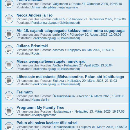
Viimane postitus Postitas
Valgemoon
«
Reede 31. Oktoober 2025, 10:43:10
Postitatud
Arhiivimaterjalidest välja lugemine
Necca Andres ja Tio
Viimane postitus Postitas
ontser85
«
Pühapäev 21. September 2025, 11:52:09
Postitatud
Perekonna ajalugu (üldküsimused)
Abi 18. sajandi talupoegade kokkuviimisel minu sugupuuga
Viimane postitus Postitas
smiler900
«
Pühapäev 10. August 2025, 12:09:08
Postitatud
Perekonna ajalugu (üldküsimused)
Juliana Brisnitski
Viimane postitus Postitas
eostnas
«
Neljapäev 08. Mai 2025, 16:53:05
Postitatud
Rootsi
Mõisa teenijate/teenistujate nimekirjad
Viimane postitus Postitas
AloSa
«
Pühapäev 27. Aprill 2025, 13:08:04
Postitatud
Perekonna ajalugu (üldküsimused)
Lähedaste mälestuste jäädvustamine. Palun abi küsitlusega
Viimane postitus Postitas
Elukuva
«
Neljapäev 20. Märts 2025, 21:11:03
Postitatud
Perekonna ajalugu (üldküsimused)
Freimuth
Viimane postitus Postitas
Üksuudishimulik
«
Reede 14. Märts 2025, 15:03:03
Postitatud
Haapsalu linn
Programm My Family Tree
Viimane postitus Postitas
Huvitavteada
«
Neljapäev 13. Märts 2025, 19:17:03
Postitatud
Arvutiprogrammid
Palun abi saksa keelest tõlkimisel
Viimane postitus Postitas
Üksuudishimulik
«
Laupäev 01. Märts 2025, 18:05:03