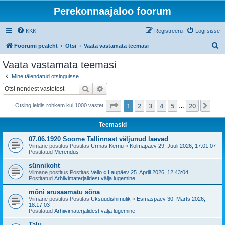
Perekonnaajaloo foorum
KKK
Registreeru
Logi sisse
O
Foorumi pealeht
Otsi
Vaata vastamata teemasi
t
Vaata vastamata teemasi
s
Mine täiendatud otsinguisse
i
Otsi
Täiendatud otsing
1
. leht
20
-st
1
2
3
4
5
20
Jär
Otsing leidis rohkem kui 1000 vastet
…
Teemasid
07.06.1920 Soome Tallinnast väljunud laevad
Viimane postitus Postitas
Urmas Kernu
«
Kolmapäev 29. Juuli 2026, 17:01:07
Postitatud
Merendus
sünnikoht
Viimane postitus Postitas
Vello
«
Laupäev 25. Aprill 2026, 12:43:04
Postitatud
Arhiivimaterjalidest välja lugemine
mõni arusaamatu sõna
Viimane postitus Postitas
Üksuudishimulik
«
Esmaspäev 30. Märts 2026,
18:17:03
Postitatud
Arhiivimaterjalidest välja lugemine
Talu