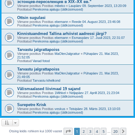
эстонцев-переселенцев в XIX–XX вв.”
Viimane postitus Postitas
mibeko
«
Laupäev 09. September 2023, 13:20:09
Postitatud
Perekonna ajalugu (üldküsimused)
Ottsin sugulasi
Viimane postitus Postitas
ebemann
«
Reede 04. August 2023, 23:46:08
Postitatud
Perekonna ajalugu (üldküsimused)
Kinnistuandmed Tallina arhiivist aadressi järgi?
Viimane postitus Postitas
ebemann
«
Esmaspäev 17. Juuli 2023, 22:31:07
Postitatud
Perekonna ajalugu (üldküsimused)
Tarvastu jalgrattapoiss
Viimane postitus Postitas
MaOlenJalgrattur
«
Pühapäev 21. Mai 2023,
21:52:05
Postitatud
Vanad fotod
Tarvastu jalgrattapoiss
Viimane postitus Postitas
MaOlenJalgrattur
«
Pühapäev 21. Mai 2023,
21:49:05
Postitatud
Tarvastu kihelkond
Välismaalased liivimaal 19 sajand
Viimane postitus Postitas
1Mihkel
«
Neljapäev 27. Aprill 2023, 21:23:04
Postitatud
Perekonna ajalugu (üldküsimused)
Surepetre Krisk
Viimane postitus Postitas
veskus
«
Teisipäev 28. Märts 2023, 13:10:03
Postitatud
Perekonna ajalugu (üldküsimused)
1
. leht
20
-st
1
2
3
4
5
20
Jär
Otsing leidis rohkem kui 1000 vastet
…