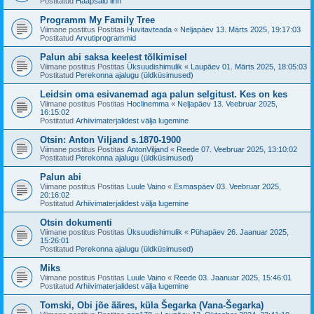
Postitatud
Haapsalu linn
Programm My Family Tree
Viimane postitus Postitas
Huvitavteada
«
Neljapäev 13. Märts 2025, 19:17:03
Postitatud
Arvutiprogrammid
Palun abi saksa keelest tõlkimisel
Viimane postitus Postitas
Üksuudishimulik
«
Laupäev 01. Märts 2025, 18:05:03
Postitatud
Perekonna ajalugu (üldküsimused)
Leidsin oma esivanemad aga palun selgitust. Kes on kes
Viimane postitus Postitas
Hoclinemma
«
Neljapäev 13. Veebruar 2025,
16:15:02
Postitatud
Arhiivimaterjalidest välja lugemine
Otsin: Anton Viljand s.1870-1900
Viimane postitus Postitas
AntonViljand
«
Reede 07. Veebruar 2025, 13:10:02
Postitatud
Perekonna ajalugu (üldküsimused)
Palun abi
Viimane postitus Postitas
Luule Vaino
«
Esmaspäev 03. Veebruar 2025,
20:16:02
Postitatud
Arhiivimaterjalidest välja lugemine
Otsin dokumenti
Viimane postitus Postitas
Üksuudishimulik
«
Pühapäev 26. Jaanuar 2025,
15:26:01
Postitatud
Perekonna ajalugu (üldküsimused)
Miks
Viimane postitus Postitas
Luule Vaino
«
Reede 03. Jaanuar 2025, 15:46:01
Postitatud
Arhiivimaterjalidest välja lugemine
Tomski, Obi jõe ääres, küla Šegarka (Vana-Šegarka)