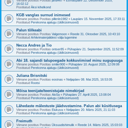
Viimane postitus Postitas
jana467
«
Esmaspäev 22. Detsember 2025,
16:02:12
Postitatud
Äksi kihelkond
KGB vanglas surnud inimesed
Viimane postitus Postitas
pilleriin1982
«
Laupäev 15. November 2025, 17:33:11
Postitatud
Perekonna ajalugu (üldküsimused)
Palun tõlkeabi
Viimane postitus Postitas
Valgemoon
«
Reede 31. Oktoober 2025, 10:43:10
Postitatud
Arhiivimaterjalidest välja lugemine
Necca Andres ja Tio
Viimane postitus Postitas
ontser85
«
Pühapäev 21. September 2025, 11:52:09
Postitatud
Perekonna ajalugu (üldküsimused)
Abi 18. sajandi talupoegade kokkuviimisel minu sugupuuga
Viimane postitus Postitas
smiler900
«
Pühapäev 10. August 2025, 12:09:08
Postitatud
Perekonna ajalugu (üldküsimused)
Juliana Brisnitski
Viimane postitus Postitas
eostnas
«
Neljapäev 08. Mai 2025, 16:53:05
Postitatud
Rootsi
Mõisa teenijate/teenistujate nimekirjad
Viimane postitus Postitas
AloSa
«
Pühapäev 27. Aprill 2025, 13:08:04
Postitatud
Perekonna ajalugu (üldküsimused)
Lähedaste mälestuste jäädvustamine. Palun abi küsitlusega
Viimane postitus Postitas
Elukuva
«
Neljapäev 20. Märts 2025, 21:11:03
Postitatud
Perekonna ajalugu (üldküsimused)
Freimuth
Viimane postitus Postitas
Üksuudishimulik
«
Reede 14. Märts 2025, 15:03:03