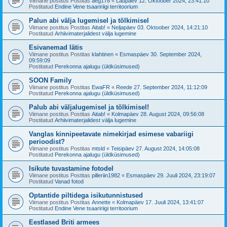
Viimane postitus Postitas
aeg178
«
Laupäev 12. Oktoober 2024, 23:41:10
Postitatud
Endine Vene tsaaririigi territoorium
Palun abi välja lugemisel ja tõlkimisel
Viimane postitus Postitas
Aitab!
«
Neljapäev 03. Oktoober 2024, 14:21:10
Postitatud
Arhiivimaterjalidest välja lugemine
Esivanemad lätis
Viimane postitus Postitas
klahtinen
«
Esmaspäev 30. September 2024,
09:59:09
Postitatud
Perekonna ajalugu (üldküsimused)
SOON Family
Viimane postitus Postitas
EwaFR
«
Reede 27. September 2024, 11:12:09
Postitatud
Perekonna ajalugu (üldküsimused)
Palub abi väljalugemisel ja tõlkimisel!
Viimane postitus Postitas
Aitab!
«
Kolmapäev 28. August 2024, 09:56:08
Postitatud
Arhiivimaterjalidest välja lugemine
Vanglas kinnipeetavate nimekirjad esimese vabariigi
perioodist?
Viimane postitus Postitas
mtsld
«
Teisipäev 27. August 2024, 14:05:08
Postitatud
Perekonna ajalugu (üldküsimused)
Isikute tuvastamine fotodel
Viimane postitus Postitas
pilleriin1982
«
Esmaspäev 29. Juuli 2024, 23:19:07
Postitatud
Vanad fotod
Optantide piltidega isikutunnistused
Viimane postitus Postitas
Annette
«
Kolmapäev 17. Juuli 2024, 13:41:07
Postitatud
Endine Vene tsaaririigi territoorium
Eestlased Briti armees