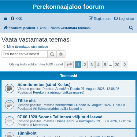
Perekonnaajaloo foorum
KKK
Registreeru
Logi sisse
O
Foorumi pealeht
Otsi
Vaata vastamata teemasi
t
Vaata vastamata teemasi
s
Mine täiendatud otsinguisse
i
Otsi
Täiendatud otsing
1
. leht
20
-st
1
2
3
4
5
20
Jär
Otsing leidis rohkem kui 1000 vastet
…
Teemasid
Sünnitunnitus (sünd Keilas)
Viimane postitus Postitas
AnneliS
«
Reede 07. August 2026, 12:06:08
Postitatud
Perekonna ajalugu (üldküsimused)
Tõlke abi.
Viimane postitus Postitas
heerolemmi
«
Reede 07. August 2026, 11:04:08
Postitatud
Arhiivimaterjalidest välja lugemine
07.06.1920 Soome Tallinnast väljunud laevad
Viimane postitus Postitas
Urmas Kernu
«
Kolmapäev 29. Juuli 2026, 17:01:07
Postitatud
Merendus
sünnikoht