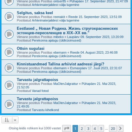
Viimane postitus Postitas
ontser85
«
Pühapäev 17. September 2023, 21:47:09
Postitatud
Arhiivimaterjalidest välja lugemine
Selgitus, saksa keel
Viimane postitus Postitas
reenakit
«
Reede 15. September 2023, 13:51:09
Postitatud
Arhiivimaterjalidest välja lugemine
Eestlased „ Новая Родина. Жизнь стругокрасненских
эстонцев-переселенцев в XIX–XX вв.”
Viimane postitus Postitas
mibeko
«
Laupäev 09. September 2023, 13:20:09
Postitatud
Perekonna ajalugu (üldküsimused)
Ottsin sugulasi
Viimane postitus Postitas
ebemann
«
Reede 04. August 2023, 23:46:08
Postitatud
Perekonna ajalugu (üldküsimused)
Kinnistuandmed Tallina arhiivist aadressi järgi?
Viimane postitus Postitas
ebemann
«
Esmaspäev 17. Juuli 2023, 22:31:07
Postitatud
Perekonna ajalugu (üldküsimused)
Tarvastu jalgrattapoiss
Viimane postitus Postitas
MaOlenJalgrattur
«
Pühapäev 21. Mai 2023,
21:52:05
Postitatud
Vanad fotod
Tarvastu jalgrattapoiss
Viimane postitus Postitas
MaOlenJalgrattur
«
Pühapäev 21. Mai 2023,
21:49:05
Postitatud
Tarvastu kihelkond
1
. leht
20
-st
1
2
3
4
5
20
Jär
Otsing leidis rohkem kui 1000 vastet
…