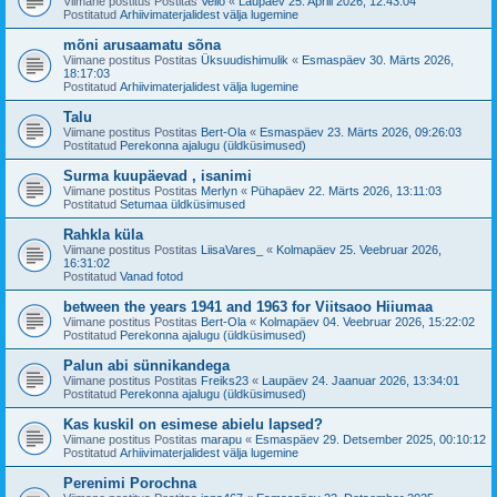
Viimane postitus Postitas
Vello
«
Laupäev 25. Aprill 2026, 12:43:04
Postitatud
Arhiivimaterjalidest välja lugemine
mõni arusaamatu sõna
Viimane postitus Postitas
Üksuudishimulik
«
Esmaspäev 30. Märts 2026,
18:17:03
Postitatud
Arhiivimaterjalidest välja lugemine
Talu
Viimane postitus Postitas
Bert-Ola
«
Esmaspäev 23. Märts 2026, 09:26:03
Postitatud
Perekonna ajalugu (üldküsimused)
Surma kuupäevad , isanimi
Viimane postitus Postitas
Merlyn
«
Pühapäev 22. Märts 2026, 13:11:03
Postitatud
Setumaa üldküsimused
Rahkla küla
Viimane postitus Postitas
LiisaVares_
«
Kolmapäev 25. Veebruar 2026,
16:31:02
Postitatud
Vanad fotod
between the years 1941 and 1963 for Viitsaoo Hiiumaa
Viimane postitus Postitas
Bert-Ola
«
Kolmapäev 04. Veebruar 2026, 15:22:02
Postitatud
Perekonna ajalugu (üldküsimused)
Palun abi sünnikandega
Viimane postitus Postitas
Freiks23
«
Laupäev 24. Jaanuar 2026, 13:34:01
Postitatud
Perekonna ajalugu (üldküsimused)
Kas kuskil on esimese abielu lapsed?
Viimane postitus Postitas
marapu
«
Esmaspäev 29. Detsember 2025, 00:10:12
Postitatud
Arhiivimaterjalidest välja lugemine
Perenimi Porochna