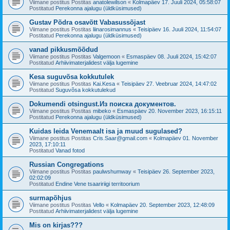
Viimane postitus Postitas
anatolewilson
«
Kolmapäev 17. Juuli 2024, 05:58:07
Postitatud
Perekonna ajalugu (üldküsimused)
Gustav Põdra osavõtt Vabasussõjast
Viimane postitus Postitas
liinarosimannus
«
Teisipäev 16. Juuli 2024, 11:54:07
Postitatud
Perekonna ajalugu (üldküsimused)
vanad pikkusmõõdud
Viimane postitus Postitas
Valgemoon
«
Esmaspäev 08. Juuli 2024, 15:42:07
Postitatud
Arhiivimaterjalidest välja lugemine
Kesa suguvõsa kokkutulek
Viimane postitus Postitas
Kai.Kesa
«
Teisipäev 27. Veebruar 2024, 14:47:02
Postitatud
Suguvõsa kokkutulekud
Dokumendi otsingust.Из поиска документов.
Viimane postitus Postitas
mibeko
«
Esmaspäev 20. November 2023, 16:15:11
Postitatud
Perekonna ajalugu (üldküsimused)
Kuidas leida Venemaalt isa ja muud sugulased?
Viimane postitus Postitas
Cris.Saar@gmail.com
«
Kolmapäev 01. November
2023, 17:10:11
Postitatud
Vanad fotod
Russian Congregations
Viimane postitus Postitas
paulwshumway
«
Teisipäev 26. September 2023,
02:02:09
Postitatud
Endine Vene tsaaririigi territoorium
surmapõhjus
Viimane postitus Postitas
Vello
«
Kolmapäev 20. September 2023, 12:48:09
Postitatud
Arhiivimaterjalidest välja lugemine
Mis on kirjas???