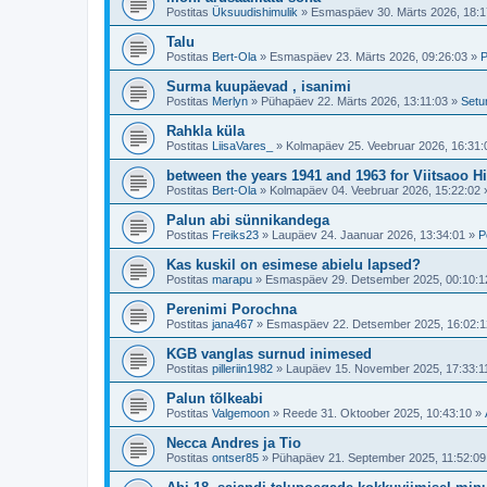
Postitas
Üksuudishimulik
»
Esmaspäev 30. Märts 2026, 18:1
Talu
Postitas
Bert-Ola
»
Esmaspäev 23. Märts 2026, 09:26:03
»
P
Surma kuupäevad , isanimi
Postitas
Merlyn
»
Pühapäev 22. Märts 2026, 13:11:03
»
Setu
Rahkla küla
Postitas
LiisaVares_
»
Kolmapäev 25. Veebruar 2026, 16:31:
between the years 1941 and 1963 for Viitsaoo H
Postitas
Bert-Ola
»
Kolmapäev 04. Veebruar 2026, 15:22:02
Palun abi sünnikandega
Postitas
Freiks23
»
Laupäev 24. Jaanuar 2026, 13:34:01
»
P
Kas kuskil on esimese abielu lapsed?
Postitas
marapu
»
Esmaspäev 29. Detsember 2025, 00:10:1
Perenimi Porochna
Postitas
jana467
»
Esmaspäev 22. Detsember 2025, 16:02:1
KGB vanglas surnud inimesed
Postitas
pilleriin1982
»
Laupäev 15. November 2025, 17:33:1
Palun tõlkeabi
Postitas
Valgemoon
»
Reede 31. Oktoober 2025, 10:43:10
»
Necca Andres ja Tio
Postitas
ontser85
»
Pühapäev 21. September 2025, 11:52:09