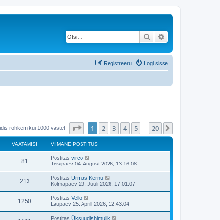
Otsi
Täiendatud otsing
Registreeru
Logi sisse
1
. leht
20
-st
1
2
3
4
5
20
Järgmine
eidis rohkem kui 1000 vastet
…
VAATAMISI
VIIMANE POSTITUS
V
Postitas
virco
V
81
i
Teisipäev 04. August 2026, 13:16:08
i
a
m
V
Postitas
Urmas Kernu
V
213
a
i
Kolmapäev 29. Juuli 2026, 17:01:07
a
n
i
e
a
m
V
Postitas
Vello
t
p
V
1250
a
i
Laupäev 25. Aprill 2026, 12:43:04
o
a
n
i
s
a
e
a
m
t
V
Postitas
Üksuudishimulik
t
p