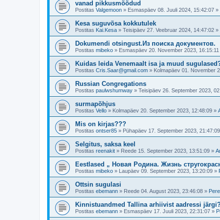
vanad pikkusmõõdud
Postitas
Valgemoon
»
Esmaspäev 08. Juuli 2024, 15:42:07
»
Kesa suguvõsa kokkutulek
Postitas
Kai.Kesa
»
Teisipäev 27. Veebruar 2024, 14:47:02
»
Dokumendi otsingust.Из поиска документов.
Postitas
mibeko
»
Esmaspäev 20. November 2023, 16:15:11
Kuidas leida Venemaalt isa ja muud sugulased
Postitas
Cris.Saar@gmail.com
»
Kolmapäev 01. November 2
Russian Congregations
Postitas
paulwshumway
»
Teisipäev 26. September 2023, 02
surmapõhjus
Postitas
Vello
»
Kolmapäev 20. September 2023, 12:48:09
»
Mis on kirjas???
Postitas
ontser85
»
Pühapäev 17. September 2023, 21:47:09
Selgitus, saksa keel
Postitas
reenakit
»
Reede 15. September 2023, 13:51:09
»
A
Eestlased „ Новая Родина. Жизнь стругокрас
Postitas
mibeko
»
Laupäev 09. September 2023, 13:20:09
»
Ottsin sugulasi
Postitas
ebemann
»
Reede 04. August 2023, 23:46:08
»
Pere
Kinnistuandmed Tallina arhiivist aadressi järgi
Postitas
ebemann
»
Esmaspäev 17. Juuli 2023, 22:31:07
»
P