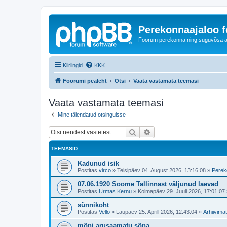
Perekonnaajaloo 
Foorum perekonna ning suguvõsa ajal
Kiirlingid
KKK
Foorumi pealeht
Otsi
Vaata vastamata teemasi
Vaata vastamata teemasi
Mine täiendatud otsinguisse
Otsi
Täiendatud otsing
TEEMASID
Kadunud isik
Postitas
virco
»
Teisipäev 04. August 2026, 13:16:08
»
Perek
07.06.1920 Soome Tallinnast väljunud laevad
Postitas
Urmas Kernu
»
Kolmapäev 29. Juuli 2026, 17:01:07
sünnikoht
Postitas
Vello
»
Laupäev 25. Aprill 2026, 12:43:04
»
Arhiivimat
mõni arusaamatu sõna