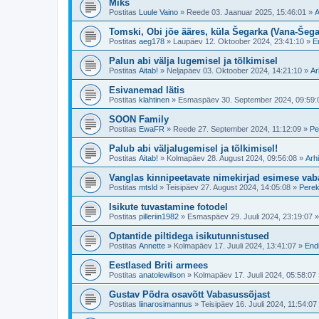
Miks
Postitas
Luule Vaino
»
Reede 03. Jaanuar 2025, 15:46:01
»
A
Tomski, Obi jõe ääres, küla Šegarka (Vana-Šega
Postitas
aeg178
»
Laupäev 12. Oktoober 2024, 23:41:10
»
E
Palun abi välja lugemisel ja tõlkimisel
Postitas
Aitab!
»
Neljapäev 03. Oktoober 2024, 14:21:10
»
Ar
Esivanemad lätis
Postitas
klahtinen
»
Esmaspäev 30. September 2024, 09:59:
SOON Family
Postitas
EwaFR
»
Reede 27. September 2024, 11:12:09
»
Pe
Palub abi väljalugemisel ja tõlkimisel!
Postitas
Aitab!
»
Kolmapäev 28. August 2024, 09:56:08
»
Arhi
Vanglas kinnipeetavate nimekirjad esimese vaba
Postitas
mtsld
»
Teisipäev 27. August 2024, 14:05:08
»
Perek
Isikute tuvastamine fotodel
Postitas
pilleriin1982
»
Esmaspäev 29. Juuli 2024, 23:19:07
Optantide piltidega isikutunnistused
Postitas
Annette
»
Kolmapäev 17. Juuli 2024, 13:41:07
»
Endi
Eestlased Briti armees
Postitas
anatolewilson
»
Kolmapäev 17. Juuli 2024, 05:58:07
Gustav Põdra osavõtt Vabasussõjast
Postitas
liinarosimannus
»
Teisipäev 16. Juuli 2024, 11:54:07