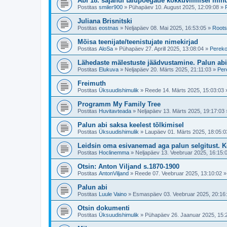
Abi 18. sajandi talupoegade kokkuviimisel mi
Postitas
smiler900
»
Pühapäev 10. August 2025, 12:09:08
»
Juliana Brisnitski
Postitas
eostnas
»
Neljapäev 08. Mai 2025, 16:53:05
»
Roots
Mõisa teenijate/teenistujate nimekirjad
Postitas
AloSa
»
Pühapäev 27. Aprill 2025, 13:08:04
»
Pereko
Lähedaste mälestuste jäädvustamine. Palun abi
Postitas
Elukuva
»
Neljapäev 20. Märts 2025, 21:11:03
»
Per
Freimuth
Postitas
Üksuudishimulik
»
Reede 14. Märts 2025, 15:03:03
Programm My Family Tree
Postitas
Huvitavteada
»
Neljapäev 13. Märts 2025, 19:17:03
Palun abi saksa keelest tõlkimisel
Postitas
Üksuudishimulik
»
Laupäev 01. Märts 2025, 18:05:0
Leidsin oma esivanemad aga palun selgitust. K
Postitas
Hoclinemma
»
Neljapäev 13. Veebruar 2025, 16:15:
Otsin: Anton Viljand s.1870-1900
Postitas
AntonViljand
»
Reede 07. Veebruar 2025, 13:10:02
Palun abi
Postitas
Luule Vaino
»
Esmaspäev 03. Veebruar 2025, 20:16
Otsin dokumenti
Postitas
Üksuudishimulik
»
Pühapäev 26. Jaanuar 2025, 15: