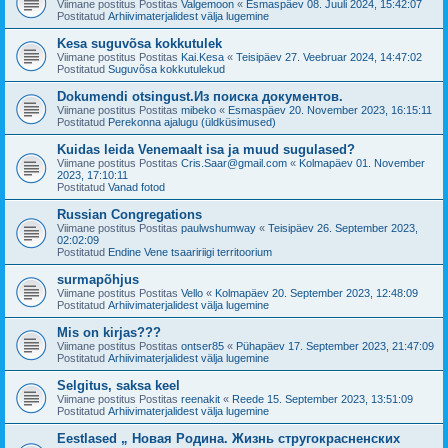
Viimane postitus Postitas
Valgemoon
«
Esmaspäev 08. Juuli 2024, 15:42:07
Postitatud
Arhiivimaterjalidest välja lugemine
Kesa suguvõsa kokkutulek
Viimane postitus Postitas
Kai.Kesa
«
Teisipäev 27. Veebruar 2024, 14:47:02
Postitatud
Suguvõsa kokkutulekud
Dokumendi otsingust.Из поиска документов.
Viimane postitus Postitas
mibeko
«
Esmaspäev 20. November 2023, 16:15:11
Postitatud
Perekonna ajalugu (üldküsimused)
Kuidas leida Venemaalt isa ja muud sugulased?
Viimane postitus Postitas
Cris.Saar@gmail.com
«
Kolmapäev 01. November
2023, 17:10:11
Postitatud
Vanad fotod
Russian Congregations
Viimane postitus Postitas
paulwshumway
«
Teisipäev 26. September 2023,
02:02:09
Postitatud
Endine Vene tsaaririigi territoorium
surmapõhjus
Viimane postitus Postitas
Vello
«
Kolmapäev 20. September 2023, 12:48:09
Postitatud
Arhiivimaterjalidest välja lugemine
Mis on kirjas???
Viimane postitus Postitas
ontser85
«
Pühapäev 17. September 2023, 21:47:09
Postitatud
Arhiivimaterjalidest välja lugemine
Selgitus, saksa keel
Viimane postitus Postitas
reenakit
«
Reede 15. September 2023, 13:51:09
Postitatud
Arhiivimaterjalidest välja lugemine
Eestlased „ Новая Родина. Жизнь стругокрасненских