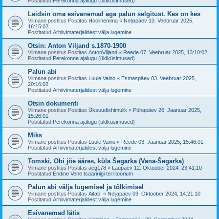
Postitatud
Perekonna ajalugu (üldküsimused)
Leidsin oma esivanemad aga palun selgitust. Kes on kes
Viimane postitus Postitas
Hoclinemma
«
Neljapäev 13. Veebruar 2025,
16:15:02
Postitatud
Arhiivimaterjalidest välja lugemine
Otsin: Anton Viljand s.1870-1900
Viimane postitus Postitas
AntonViljand
«
Reede 07. Veebruar 2025, 13:10:02
Postitatud
Perekonna ajalugu (üldküsimused)
Palun abi
Viimane postitus Postitas
Luule Vaino
«
Esmaspäev 03. Veebruar 2025,
20:16:02
Postitatud
Arhiivimaterjalidest välja lugemine
Otsin dokumenti
Viimane postitus Postitas
Üksuudishimulik
«
Pühapäev 26. Jaanuar 2025,
15:26:01
Postitatud
Perekonna ajalugu (üldküsimused)
Miks
Viimane postitus Postitas
Luule Vaino
«
Reede 03. Jaanuar 2025, 15:46:01
Postitatud
Arhiivimaterjalidest välja lugemine
Tomski, Obi jõe ääres, küla Šegarka (Vana-Šegarka)
Viimane postitus Postitas
aeg178
«
Laupäev 12. Oktoober 2024, 23:41:10
Postitatud
Endine Vene tsaaririigi territoorium
Palun abi välja lugemisel ja tõlkimisel
Viimane postitus Postitas
Aitab!
«
Neljapäev 03. Oktoober 2024, 14:21:10
Postitatud
Arhiivimaterjalidest välja lugemine
Esivanemad lätis