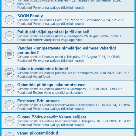
Viimane postitus Postitas
klahtinen
«
Esmaspäev 30. September 2024,
09:59:09
Postitatud
Perekonna ajalugu (üldküsimused)
SOON Family
Viimane postitus Postitas
EwaFR
«
Reede 27. September 2024, 11:12:09
Postitatud
Perekonna ajalugu (üldküsimused)
Palub abi väljalugemisel ja tõlkimisel!
Viimane postitus Postitas
Aitab!
«
Kolmapäev 28. August 2024, 09:56:08
Postitatud
Arhiivimaterjalidest välja lugemine
Vanglas kinnipeetavate nimekirjad esimese vabariigi
perioodist?
Viimane postitus Postitas
mtsld
«
Teisipäev 27. August 2024, 14:05:08
Postitatud
Perekonna ajalugu (üldküsimused)
Isikute tuvastamine fotodel
Viimane postitus Postitas
pilleriin1982
«
Esmaspäev 29. Juuli 2024, 23:19:07
Postitatud
Vanad fotod
Optantide piltidega isikutunnistused
Viimane postitus Postitas
Annette
«
Kolmapäev 17. Juuli 2024, 13:41:07
Postitatud
Endine Vene tsaaririigi territoorium
Eestlased Briti armees
Viimane postitus Postitas
anatolewilson
«
Kolmapäev 17. Juuli 2024, 05:58:07
Postitatud
Perekonna ajalugu (üldküsimused)
Gustav Põdra osavõtt Vabasussõjast
Viimane postitus Postitas
liinarosimannus
«
Teisipäev 16. Juuli 2024, 11:54:07
Postitatud
Perekonna ajalugu (üldküsimused)
vanad pikkusmõõdud