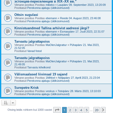
эстонцев-переселенцев в XIX–XX вв.”
Viimane postitus Postitas
mibeko
«
Laupäev 09. September 2023, 13:20:09
Postitatud
Perekonna ajalugu (üldküsimused)
Ottsin sugulasi
Viimane postitus Postitas
ebemann
«
Reede 04. August 2023, 23:46:08
Postitatud
Perekonna ajalugu (üldküsimused)
Kinnistuandmed Tallina arhiivist aadressi järgi?
Viimane postitus Postitas
ebemann
«
Esmaspäev 17. Juuli 2023, 22:31:07
Postitatud
Perekonna ajalugu (üldküsimused)
Tarvastu jalgrattapoiss
Viimane postitus Postitas
MaOlenJalgrattur
«
Pühapäev 21. Mai 2023,
21:52:05
Postitatud
Vanad fotod
Tarvastu jalgrattapoiss
Viimane postitus Postitas
MaOlenJalgrattur
«
Pühapäev 21. Mai 2023,
21:49:05
Postitatud
Tarvastu kihelkond
Välismaalased liivimaal 19 sajand
Viimane postitus Postitas
1Mihkel
«
Neljapäev 27. Aprill 2023, 21:23:04
Postitatud
Perekonna ajalugu (üldküsimused)
Surepetre Krisk
Viimane postitus Postitas
veskus
«
Teisipäev 28. Märts 2023, 13:10:03
Postitatud
Perekonna ajalugu (üldküsimused)
1
. leht
20
-st
1
2
3
4
5
20
Jär
Otsing leidis rohkem kui 1000 vastet
…