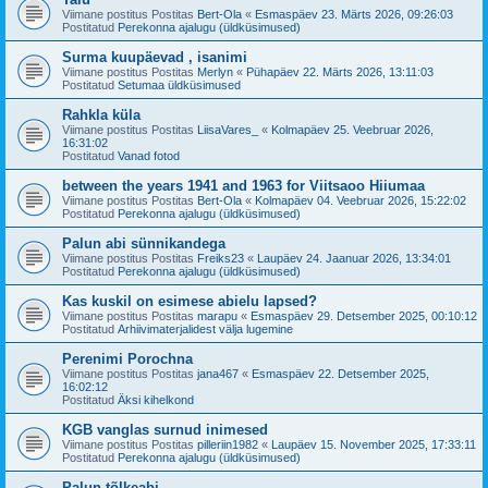
Viimane postitus Postitas
Bert-Ola
«
Esmaspäev 23. Märts 2026, 09:26:03
Postitatud
Perekonna ajalugu (üldküsimused)
Surma kuupäevad , isanimi
Viimane postitus Postitas
Merlyn
«
Pühapäev 22. Märts 2026, 13:11:03
Postitatud
Setumaa üldküsimused
Rahkla küla
Viimane postitus Postitas
LiisaVares_
«
Kolmapäev 25. Veebruar 2026,
16:31:02
Postitatud
Vanad fotod
between the years 1941 and 1963 for Viitsaoo Hiiumaa
Viimane postitus Postitas
Bert-Ola
«
Kolmapäev 04. Veebruar 2026, 15:22:02
Postitatud
Perekonna ajalugu (üldküsimused)
Palun abi sünnikandega
Viimane postitus Postitas
Freiks23
«
Laupäev 24. Jaanuar 2026, 13:34:01
Postitatud
Perekonna ajalugu (üldküsimused)
Kas kuskil on esimese abielu lapsed?
Viimane postitus Postitas
marapu
«
Esmaspäev 29. Detsember 2025, 00:10:12
Postitatud
Arhiivimaterjalidest välja lugemine
Perenimi Porochna
Viimane postitus Postitas
jana467
«
Esmaspäev 22. Detsember 2025,
16:02:12
Postitatud
Äksi kihelkond
KGB vanglas surnud inimesed
Viimane postitus Postitas
pilleriin1982
«
Laupäev 15. November 2025, 17:33:11
Postitatud
Perekonna ajalugu (üldküsimused)
Palun tõlkeabi