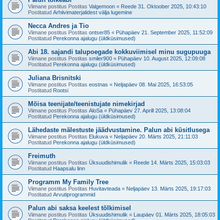
Viimane postitus Postitas
Valgemoon
«
Reede 31. Oktoober 2025, 10:43:10
Postitatud
Arhiivimaterjalidest välja lugemine
Necca Andres ja Tio
Viimane postitus Postitas
ontser85
«
Pühapäev 21. September 2025, 11:52:09
Postitatud
Perekonna ajalugu (üldküsimused)
Abi 18. sajandi talupoegade kokkuviimisel minu sugupuuga
Viimane postitus Postitas
smiler900
«
Pühapäev 10. August 2025, 12:09:08
Postitatud
Perekonna ajalugu (üldküsimused)
Juliana Brisnitski
Viimane postitus Postitas
eostnas
«
Neljapäev 08. Mai 2025, 16:53:05
Postitatud
Rootsi
Mõisa teenijate/teenistujate nimekirjad
Viimane postitus Postitas
AloSa
«
Pühapäev 27. Aprill 2025, 13:08:04
Postitatud
Perekonna ajalugu (üldküsimused)
Lähedaste mälestuste jäädvustamine. Palun abi küsitlusega
Viimane postitus Postitas
Elukuva
«
Neljapäev 20. Märts 2025, 21:11:03
Postitatud
Perekonna ajalugu (üldküsimused)
Freimuth
Viimane postitus Postitas
Üksuudishimulik
«
Reede 14. Märts 2025, 15:03:03
Postitatud
Haapsalu linn
Programm My Family Tree
Viimane postitus Postitas
Huvitavteada
«
Neljapäev 13. Märts 2025, 19:17:03
Postitatud
Arvutiprogrammid
Palun abi saksa keelest tõlkimisel
Viimane postitus Postitas
Üksuudishimulik
«
Laupäev 01. Märts 2025, 18:05:03