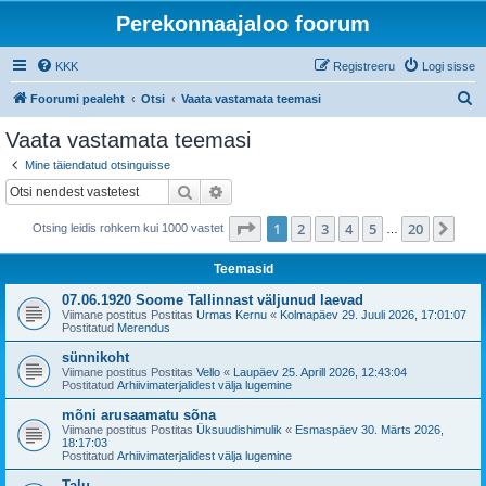
Perekonnaajaloo foorum
KKK
Registreeru
Logi sisse
O
Foorumi pealeht
Otsi
Vaata vastamata teemasi
t
Vaata vastamata teemasi
s
Mine täiendatud otsinguisse
i
Otsi
Täiendatud otsing
1
. leht
20
-st
1
2
3
4
5
20
Jär
Otsing leidis rohkem kui 1000 vastet
…
Teemasid
07.06.1920 Soome Tallinnast väljunud laevad
Viimane postitus Postitas
Urmas Kernu
«
Kolmapäev 29. Juuli 2026, 17:01:07
Postitatud
Merendus
sünnikoht
Viimane postitus Postitas
Vello
«
Laupäev 25. Aprill 2026, 12:43:04
Postitatud
Arhiivimaterjalidest välja lugemine
mõni arusaamatu sõna
Viimane postitus Postitas
Üksuudishimulik
«
Esmaspäev 30. Märts 2026,
18:17:03
Postitatud
Arhiivimaterjalidest välja lugemine
Talu