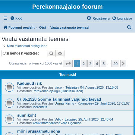
Perekonnaajaloo foorum
KKK
Registreeru
Logi sisse
O
Foorumi pealeht
Otsi
Vaata vastamata teemasi
t
Vaata vastamata teemasi
s
Mine täiendatud otsinguisse
i
Otsi
Täiendatud otsing
1
. leht
20
-st
1
2
3
4
5
20
Jär
Otsing leidis rohkem kui 1000 vastet
…
Teemasid
Kadunud isik
Viimane postitus Postitas
virco
«
Teisipäev 04. August 2026, 13:16:08
Postitatud
Perekonna ajalugu (üldküsimused)
07.06.1920 Soome Tallinnast väljunud laevad
Viimane postitus Postitas
Urmas Kernu
«
Kolmapäev 29. Juuli 2026, 17:01:07
Postitatud
Merendus
sünnikoht
Viimane postitus Postitas
Vello
«
Laupäev 25. Aprill 2026, 12:43:04
Postitatud
Arhiivimaterjalidest välja lugemine
mõni arusaamatu sõna