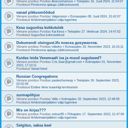
Viimane postitus Postitas
liinarosimannus
«
Teisipäev 16. Juuli 2024, 11:54:07
Postitatud
Perekonna ajalugu (üldküsimused)
vanad pikkusmõõdud
Viimane postitus Postitas
Valgemoon
«
Esmaspäev 08. Juuli 2024, 15:42:07
Postitatud
Arhiivimaterjalidest välja lugemine
Kesa suguvõsa kokkutulek
Viimane postitus Postitas
Kai.Kesa
«
Teisipäev 27. Veebruar 2024, 14:47:02
Postitatud
Suguvõsa kokkutulekud
Dokumendi otsingust.Из поиска документов.
Viimane postitus Postitas
mibeko
«
Esmaspäev 20. November 2023, 16:15:11
Postitatud
Perekonna ajalugu (üldküsimused)
Kuidas leida Venemaalt isa ja muud sugulased?
Viimane postitus Postitas
Cris.Saar@gmail.com
«
Kolmapäev 01. November
2023, 17:10:11
Postitatud
Vanad fotod
Russian Congregations
Viimane postitus Postitas
paulwshumway
«
Teisipäev 26. September 2023,
02:02:09
Postitatud
Endine Vene tsaaririigi territoorium
surmapõhjus
Viimane postitus Postitas
Vello
«
Kolmapäev 20. September 2023, 12:48:09
Postitatud
Arhiivimaterjalidest välja lugemine
Mis on kirjas???
Viimane postitus Postitas
ontser85
«
Pühapäev 17. September 2023, 21:47:09
Postitatud
Arhiivimaterjalidest välja lugemine
Selgitus, saksa keel