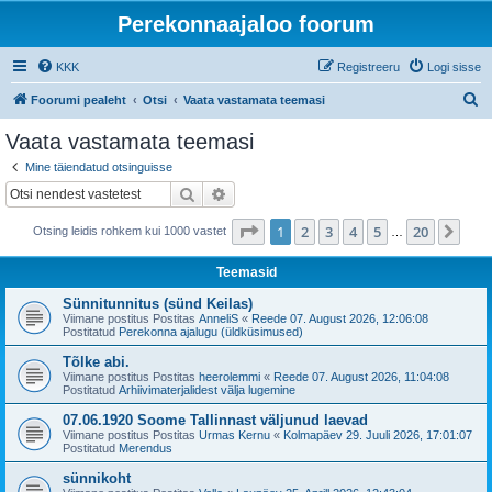
Perekonnaajaloo foorum
KKK
Registreeru
Logi sisse
O
Foorumi pealeht
Otsi
Vaata vastamata teemasi
t
Vaata vastamata teemasi
s
Mine täiendatud otsinguisse
i
Otsi
Täiendatud otsing
1
. leht
20
-st
1
2
3
4
5
20
Jär
Otsing leidis rohkem kui 1000 vastet
…
Teemasid
Sünnitunnitus (sünd Keilas)
Viimane postitus Postitas
AnneliS
«
Reede 07. August 2026, 12:06:08
Postitatud
Perekonna ajalugu (üldküsimused)
Tõlke abi.
Viimane postitus Postitas
heerolemmi
«
Reede 07. August 2026, 11:04:08
Postitatud
Arhiivimaterjalidest välja lugemine
07.06.1920 Soome Tallinnast väljunud laevad
Viimane postitus Postitas
Urmas Kernu
«
Kolmapäev 29. Juuli 2026, 17:01:07
Postitatud
Merendus
sünnikoht