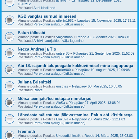
Viimane postitus Postitas
jana467
«
Esmaspäev 22. Detsember 2025,
16:02:12
Postitatud
Äksi kihelkond
KGB vanglas surnud inimesed
Viimane postitus Postitas
pilleriin1982
«
Laupäev 15. November 2025, 17:33:11
Postitatud
Perekonna ajalugu (üldküsimused)
Palun tõlkeabi
Viimane postitus Postitas
Valgemoon
«
Reede 31. Oktoober 2025, 10:43:10
Postitatud
Arhiivimaterjalidest välja lugemine
Necca Andres ja Tio
Viimane postitus Postitas
ontser85
«
Pühapäev 21. September 2025, 11:52:09
Postitatud
Perekonna ajalugu (üldküsimused)
Abi 18. sajandi talupoegade kokkuviimisel minu sugupuuga
Viimane postitus Postitas
smiler900
«
Pühapäev 10. August 2025, 12:09:08
Postitatud
Perekonna ajalugu (üldküsimused)
Juliana Brisnitski
Viimane postitus Postitas
eostnas
«
Neljapäev 08. Mai 2025, 16:53:05
Postitatud
Rootsi
Mõisa teenijate/teenistujate nimekirjad
Viimane postitus Postitas
AloSa
«
Pühapäev 27. Aprill 2025, 13:08:04
Postitatud
Perekonna ajalugu (üldküsimused)
Lähedaste mälestuste jäädvustamine. Palun abi küsitlusega
Viimane postitus Postitas
Elukuva
«
Neljapäev 20. Märts 2025, 21:11:03
Postitatud
Perekonna ajalugu (üldküsimused)
Freimuth
Viimane postitus Postitas
Üksuudishimulik
«
Reede 14. Märts 2025, 15:03:03