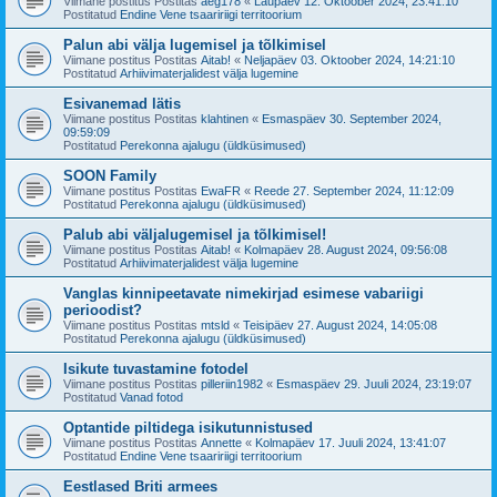
Viimane postitus Postitas
aeg178
«
Laupäev 12. Oktoober 2024, 23:41:10
Postitatud
Endine Vene tsaaririigi territoorium
Palun abi välja lugemisel ja tõlkimisel
Viimane postitus Postitas
Aitab!
«
Neljapäev 03. Oktoober 2024, 14:21:10
Postitatud
Arhiivimaterjalidest välja lugemine
Esivanemad lätis
Viimane postitus Postitas
klahtinen
«
Esmaspäev 30. September 2024,
09:59:09
Postitatud
Perekonna ajalugu (üldküsimused)
SOON Family
Viimane postitus Postitas
EwaFR
«
Reede 27. September 2024, 11:12:09
Postitatud
Perekonna ajalugu (üldküsimused)
Palub abi väljalugemisel ja tõlkimisel!
Viimane postitus Postitas
Aitab!
«
Kolmapäev 28. August 2024, 09:56:08
Postitatud
Arhiivimaterjalidest välja lugemine
Vanglas kinnipeetavate nimekirjad esimese vabariigi
perioodist?
Viimane postitus Postitas
mtsld
«
Teisipäev 27. August 2024, 14:05:08
Postitatud
Perekonna ajalugu (üldküsimused)
Isikute tuvastamine fotodel
Viimane postitus Postitas
pilleriin1982
«
Esmaspäev 29. Juuli 2024, 23:19:07
Postitatud
Vanad fotod
Optantide piltidega isikutunnistused
Viimane postitus Postitas
Annette
«
Kolmapäev 17. Juuli 2024, 13:41:07
Postitatud
Endine Vene tsaaririigi territoorium
Eestlased Briti armees