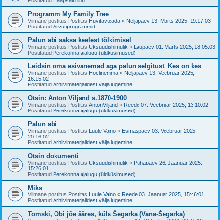
Postitatud
Haapsalu linn
Programm My Family Tree
Viimane postitus Postitas
Huvitavteada
«
Neljapäev 13. Märts 2025, 19:17:03
Postitatud
Arvutiprogrammid
Palun abi saksa keelest tõlkimisel
Viimane postitus Postitas
Üksuudishimulik
«
Laupäev 01. Märts 2025, 18:05:03
Postitatud
Perekonna ajalugu (üldküsimused)
Leidsin oma esivanemad aga palun selgitust. Kes on kes
Viimane postitus Postitas
Hoclinemma
«
Neljapäev 13. Veebruar 2025,
16:15:02
Postitatud
Arhiivimaterjalidest välja lugemine
Otsin: Anton Viljand s.1870-1900
Viimane postitus Postitas
AntonViljand
«
Reede 07. Veebruar 2025, 13:10:02
Postitatud
Perekonna ajalugu (üldküsimused)
Palun abi
Viimane postitus Postitas
Luule Vaino
«
Esmaspäev 03. Veebruar 2025,
20:16:02
Postitatud
Arhiivimaterjalidest välja lugemine
Otsin dokumenti
Viimane postitus Postitas
Üksuudishimulik
«
Pühapäev 26. Jaanuar 2025,
15:26:01
Postitatud
Perekonna ajalugu (üldküsimused)
Miks
Viimane postitus Postitas
Luule Vaino
«
Reede 03. Jaanuar 2025, 15:46:01
Postitatud
Arhiivimaterjalidest välja lugemine
Tomski, Obi jõe ääres, küla Šegarka (Vana-Šegarka)