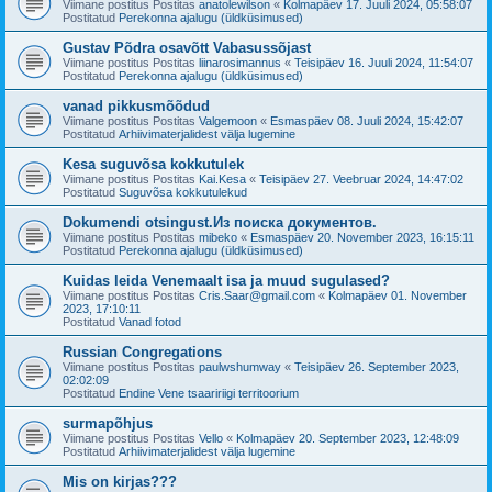
Viimane postitus Postitas
anatolewilson
«
Kolmapäev 17. Juuli 2024, 05:58:07
Postitatud
Perekonna ajalugu (üldküsimused)
Gustav Põdra osavõtt Vabasussõjast
Viimane postitus Postitas
liinarosimannus
«
Teisipäev 16. Juuli 2024, 11:54:07
Postitatud
Perekonna ajalugu (üldküsimused)
vanad pikkusmõõdud
Viimane postitus Postitas
Valgemoon
«
Esmaspäev 08. Juuli 2024, 15:42:07
Postitatud
Arhiivimaterjalidest välja lugemine
Kesa suguvõsa kokkutulek
Viimane postitus Postitas
Kai.Kesa
«
Teisipäev 27. Veebruar 2024, 14:47:02
Postitatud
Suguvõsa kokkutulekud
Dokumendi otsingust.Из поиска документов.
Viimane postitus Postitas
mibeko
«
Esmaspäev 20. November 2023, 16:15:11
Postitatud
Perekonna ajalugu (üldküsimused)
Kuidas leida Venemaalt isa ja muud sugulased?
Viimane postitus Postitas
Cris.Saar@gmail.com
«
Kolmapäev 01. November
2023, 17:10:11
Postitatud
Vanad fotod
Russian Congregations
Viimane postitus Postitas
paulwshumway
«
Teisipäev 26. September 2023,
02:02:09
Postitatud
Endine Vene tsaaririigi territoorium
surmapõhjus
Viimane postitus Postitas
Vello
«
Kolmapäev 20. September 2023, 12:48:09
Postitatud
Arhiivimaterjalidest välja lugemine
Mis on kirjas???