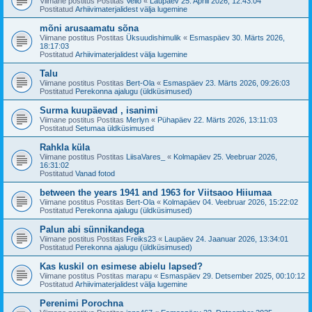
Viimane postitus Postitas
Vello
«
Laupäev 25. Aprill 2026, 12:43:04
Postitatud
Arhiivimaterjalidest välja lugemine
mõni arusaamatu sõna
Viimane postitus Postitas
Üksuudishimulik
«
Esmaspäev 30. Märts 2026,
18:17:03
Postitatud
Arhiivimaterjalidest välja lugemine
Talu
Viimane postitus Postitas
Bert-Ola
«
Esmaspäev 23. Märts 2026, 09:26:03
Postitatud
Perekonna ajalugu (üldküsimused)
Surma kuupäevad , isanimi
Viimane postitus Postitas
Merlyn
«
Pühapäev 22. Märts 2026, 13:11:03
Postitatud
Setumaa üldküsimused
Rahkla küla
Viimane postitus Postitas
LiisaVares_
«
Kolmapäev 25. Veebruar 2026,
16:31:02
Postitatud
Vanad fotod
between the years 1941 and 1963 for Viitsaoo Hiiumaa
Viimane postitus Postitas
Bert-Ola
«
Kolmapäev 04. Veebruar 2026, 15:22:02
Postitatud
Perekonna ajalugu (üldküsimused)
Palun abi sünnikandega
Viimane postitus Postitas
Freiks23
«
Laupäev 24. Jaanuar 2026, 13:34:01
Postitatud
Perekonna ajalugu (üldküsimused)
Kas kuskil on esimese abielu lapsed?
Viimane postitus Postitas
marapu
«
Esmaspäev 29. Detsember 2025, 00:10:12
Postitatud
Arhiivimaterjalidest välja lugemine
Perenimi Porochna