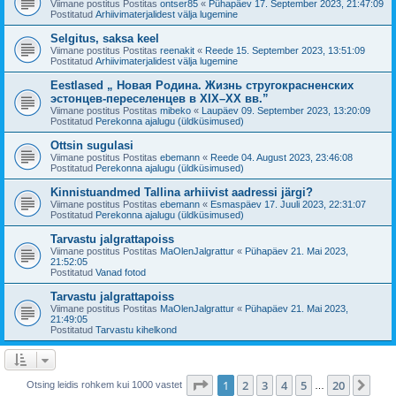
Viimane postitus Postitas
ontser85
«
Pühapäev 17. September 2023, 21:47:09
Postitatud
Arhiivimaterjalidest välja lugemine
Selgitus, saksa keel
Viimane postitus Postitas
reenakit
«
Reede 15. September 2023, 13:51:09
Postitatud
Arhiivimaterjalidest välja lugemine
Eestlased „ Новая Родина. Жизнь стругокрасненских
эстонцев-переселенцев в XIX–XX вв.”
Viimane postitus Postitas
mibeko
«
Laupäev 09. September 2023, 13:20:09
Postitatud
Perekonna ajalugu (üldküsimused)
Ottsin sugulasi
Viimane postitus Postitas
ebemann
«
Reede 04. August 2023, 23:46:08
Postitatud
Perekonna ajalugu (üldküsimused)
Kinnistuandmed Tallina arhiivist aadressi järgi?
Viimane postitus Postitas
ebemann
«
Esmaspäev 17. Juuli 2023, 22:31:07
Postitatud
Perekonna ajalugu (üldküsimused)
Tarvastu jalgrattapoiss
Viimane postitus Postitas
MaOlenJalgrattur
«
Pühapäev 21. Mai 2023,
21:52:05
Postitatud
Vanad fotod
Tarvastu jalgrattapoiss
Viimane postitus Postitas
MaOlenJalgrattur
«
Pühapäev 21. Mai 2023,
21:49:05
Postitatud
Tarvastu kihelkond
1
. leht
20
-st
1
2
3
4
5
20
Jär
Otsing leidis rohkem kui 1000 vastet
…