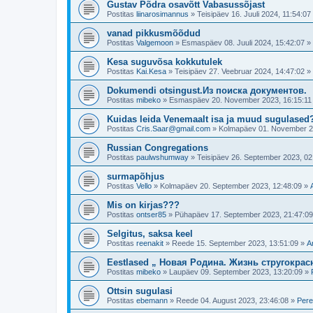
Gustav Põdra osavõtt Vabasussõjast
Postitas
liinarosimannus
»
Teisipäev 16. Juuli 2024, 11:54:07
vanad pikkusmõõdud
Postitas
Valgemoon
»
Esmaspäev 08. Juuli 2024, 15:42:07
»
Kesa suguvõsa kokkutulek
Postitas
Kai.Kesa
»
Teisipäev 27. Veebruar 2024, 14:47:02
»
Dokumendi otsingust.Из поиска документов.
Postitas
mibeko
»
Esmaspäev 20. November 2023, 16:15:11
Kuidas leida Venemaalt isa ja muud sugulased
Postitas
Cris.Saar@gmail.com
»
Kolmapäev 01. November 2
Russian Congregations
Postitas
paulwshumway
»
Teisipäev 26. September 2023, 02
surmapõhjus
Postitas
Vello
»
Kolmapäev 20. September 2023, 12:48:09
»
Mis on kirjas???
Postitas
ontser85
»
Pühapäev 17. September 2023, 21:47:09
Selgitus, saksa keel
Postitas
reenakit
»
Reede 15. September 2023, 13:51:09
»
A
Eestlased „ Новая Родина. Жизнь стругокрас
Postitas
mibeko
»
Laupäev 09. September 2023, 13:20:09
»
Ottsin sugulasi
Postitas
ebemann
»
Reede 04. August 2023, 23:46:08
»
Pere