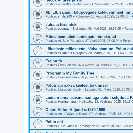
Necca Andres ja Tio
Postitas
ontser85
»
Pühapäev 21. September 2025, 11:52:09
Abi 18. sajandi talupoegade kokkuviimisel mi
Postitas
smiler900
»
Pühapäev 10. August 2025, 12:09:08
»
Juliana Brisnitski
Postitas
eostnas
»
Neljapäev 08. Mai 2025, 16:53:05
»
Roots
Mõisa teenijate/teenistujate nimekirjad
Postitas
AloSa
»
Pühapäev 27. Aprill 2025, 13:08:04
»
Pereko
Lähedaste mälestuste jäädvustamine. Palun abi
Postitas
Elukuva
»
Neljapäev 20. Märts 2025, 21:11:03
»
Per
Freimuth
Postitas
Üksuudishimulik
»
Reede 14. Märts 2025, 15:03:03
Programm My Family Tree
Postitas
Huvitavteada
»
Neljapäev 13. Märts 2025, 19:17:03
Palun abi saksa keelest tõlkimisel
Postitas
Üksuudishimulik
»
Laupäev 01. Märts 2025, 18:05:0
Leidsin oma esivanemad aga palun selgitust. K
Postitas
Hoclinemma
»
Neljapäev 13. Veebruar 2025, 16:15:
Otsin: Anton Viljand s.1870-1900
Postitas
AntonViljand
»
Reede 07. Veebruar 2025, 13:10:02
Palun abi
Postitas
Luule Vaino
»
Esmaspäev 03. Veebruar 2025, 20:16