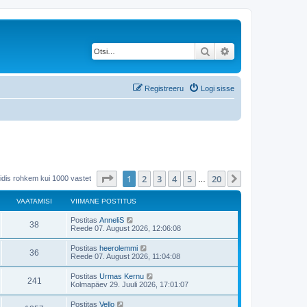
Otsi
Täiendatud otsing
Registreeru
Logi sisse
1
. leht
20
-st
1
2
3
4
5
20
Järgmine
eidis rohkem kui 1000 vastet
…
VAATAMISI
VIIMANE POSTITUS
V
Postitas
AnneliS
V
38
i
Reede 07. August 2026, 12:06:08
i
a
m
V
Postitas
heerolemmi
V
36
a
i
Reede 07. August 2026, 11:04:08
a
n
i
e
a
m
V
Postitas
Urmas Kernu
t
p
V
241
a
i
Kolmapäev 29. Juuli 2026, 17:01:07
o
a
n
i
s
a
e
a
m
t
V
Postitas
Vello
t
p