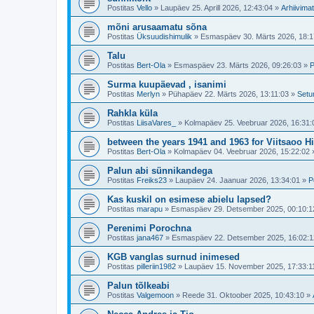
Postitas
Vello
»
Laupäev 25. Aprill 2026, 12:43:04
»
Arhiivimat
mõni arusaamatu sõna
Postitas
Üksuudishimulik
»
Esmaspäev 30. Märts 2026, 18:1
Talu
Postitas
Bert-Ola
»
Esmaspäev 23. Märts 2026, 09:26:03
»
P
Surma kuupäevad , isanimi
Postitas
Merlyn
»
Pühapäev 22. Märts 2026, 13:11:03
»
Setu
Rahkla küla
Postitas
LiisaVares_
»
Kolmapäev 25. Veebruar 2026, 16:31:
between the years 1941 and 1963 for Viitsaoo H
Postitas
Bert-Ola
»
Kolmapäev 04. Veebruar 2026, 15:22:02
Palun abi sünnikandega
Postitas
Freiks23
»
Laupäev 24. Jaanuar 2026, 13:34:01
»
P
Kas kuskil on esimese abielu lapsed?
Postitas
marapu
»
Esmaspäev 29. Detsember 2025, 00:10:1
Perenimi Porochna
Postitas
jana467
»
Esmaspäev 22. Detsember 2025, 16:02:1
KGB vanglas surnud inimesed
Postitas
pilleriin1982
»
Laupäev 15. November 2025, 17:33:1
Palun tõlkeabi
Postitas
Valgemoon
»
Reede 31. Oktoober 2025, 10:43:10
»