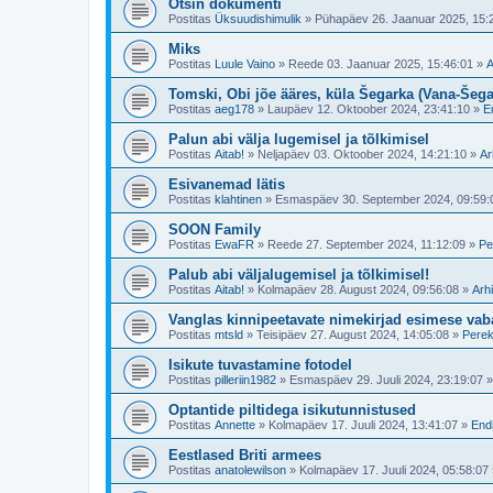
Otsin dokumenti
Postitas
Üksuudishimulik
»
Pühapäev 26. Jaanuar 2025, 15:
Miks
Postitas
Luule Vaino
»
Reede 03. Jaanuar 2025, 15:46:01
»
A
Tomski, Obi jõe ääres, küla Šegarka (Vana-Šega
Postitas
aeg178
»
Laupäev 12. Oktoober 2024, 23:41:10
»
E
Palun abi välja lugemisel ja tõlkimisel
Postitas
Aitab!
»
Neljapäev 03. Oktoober 2024, 14:21:10
»
Ar
Esivanemad lätis
Postitas
klahtinen
»
Esmaspäev 30. September 2024, 09:59:
SOON Family
Postitas
EwaFR
»
Reede 27. September 2024, 11:12:09
»
Pe
Palub abi väljalugemisel ja tõlkimisel!
Postitas
Aitab!
»
Kolmapäev 28. August 2024, 09:56:08
»
Arhi
Vanglas kinnipeetavate nimekirjad esimese vaba
Postitas
mtsld
»
Teisipäev 27. August 2024, 14:05:08
»
Perek
Isikute tuvastamine fotodel
Postitas
pilleriin1982
»
Esmaspäev 29. Juuli 2024, 23:19:07
Optantide piltidega isikutunnistused
Postitas
Annette
»
Kolmapäev 17. Juuli 2024, 13:41:07
»
Endi
Eestlased Briti armees
Postitas
anatolewilson
»
Kolmapäev 17. Juuli 2024, 05:58:07