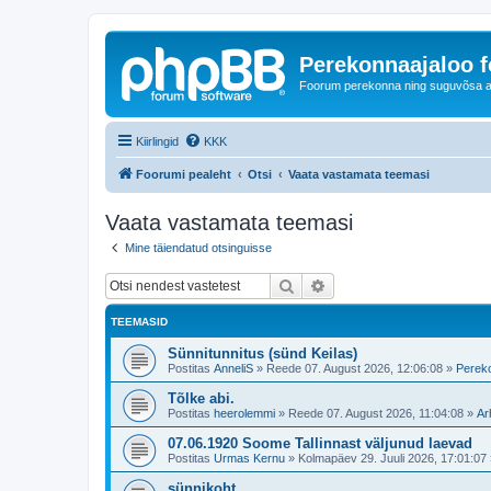
Perekonnaajaloo 
Foorum perekonna ning suguvõsa ajal
Kiirlingid
KKK
Foorumi pealeht
Otsi
Vaata vastamata teemasi
Vaata vastamata teemasi
Mine täiendatud otsinguisse
Otsi
Täiendatud otsing
TEEMASID
Sünnitunnitus (sünd Keilas)
Postitas
AnneliS
»
Reede 07. August 2026, 12:06:08
»
Pereko
Tõlke abi.
Postitas
heerolemmi
»
Reede 07. August 2026, 11:04:08
»
Ar
07.06.1920 Soome Tallinnast väljunud laevad
Postitas
Urmas Kernu
»
Kolmapäev 29. Juuli 2026, 17:01:07
sünnikoht