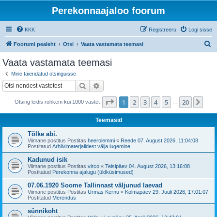
Perekonnaajaloo foorum
KKK
Registreeru
Logi sisse
O
Foorumi pealeht
Otsi
Vaata vastamata teemasi
t
Vaata vastamata teemasi
s
Mine täiendatud otsinguisse
i
Otsi
Täiendatud otsing
1
. leht
20
-st
1
2
3
4
5
20
Jär
Otsing leidis rohkem kui 1000 vastet
…
Teemasid
Tõlke abi.
Viimane postitus Postitas
heerolemmi
«
Reede 07. August 2026, 11:04:08
Postitatud
Arhiivimaterjalidest välja lugemine
Kadunud isik
Viimane postitus Postitas
virco
«
Teisipäev 04. August 2026, 13:16:08
Postitatud
Perekonna ajalugu (üldküsimused)
07.06.1920 Soome Tallinnast väljunud laevad
Viimane postitus Postitas
Urmas Kernu
«
Kolmapäev 29. Juuli 2026, 17:01:07
Postitatud
Merendus
sünnikoht