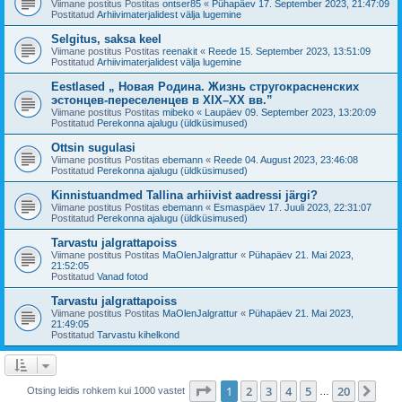
Viimane postitus Postitas
ontser85
«
Pühapäev 17. September 2023, 21:47:09
Postitatud
Arhiivimaterjalidest välja lugemine
Selgitus, saksa keel
Viimane postitus Postitas
reenakit
«
Reede 15. September 2023, 13:51:09
Postitatud
Arhiivimaterjalidest välja lugemine
Eestlased „ Новая Родина. Жизнь стругокрасненских
эстонцев-переселенцев в XIX–XX вв.”
Viimane postitus Postitas
mibeko
«
Laupäev 09. September 2023, 13:20:09
Postitatud
Perekonna ajalugu (üldküsimused)
Ottsin sugulasi
Viimane postitus Postitas
ebemann
«
Reede 04. August 2023, 23:46:08
Postitatud
Perekonna ajalugu (üldküsimused)
Kinnistuandmed Tallina arhiivist aadressi järgi?
Viimane postitus Postitas
ebemann
«
Esmaspäev 17. Juuli 2023, 22:31:07
Postitatud
Perekonna ajalugu (üldküsimused)
Tarvastu jalgrattapoiss
Viimane postitus Postitas
MaOlenJalgrattur
«
Pühapäev 21. Mai 2023,
21:52:05
Postitatud
Vanad fotod
Tarvastu jalgrattapoiss
Viimane postitus Postitas
MaOlenJalgrattur
«
Pühapäev 21. Mai 2023,
21:49:05
Postitatud
Tarvastu kihelkond
1
. leht
20
-st
1
2
3
4
5
20
Jär
Otsing leidis rohkem kui 1000 vastet
…