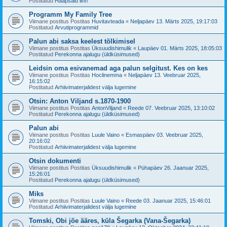
Postitatud
Haapsalu linn
Programm My Family Tree
Viimane postitus Postitas
Huvitavteada
«
Neljapäev 13. Märts 2025, 19:17:03
Postitatud
Arvutiprogrammid
Palun abi saksa keelest tõlkimisel
Viimane postitus Postitas
Üksuudishimulik
«
Laupäev 01. Märts 2025, 18:05:03
Postitatud
Perekonna ajalugu (üldküsimused)
Leidsin oma esivanemad aga palun selgitust. Kes on kes
Viimane postitus Postitas
Hoclinemma
«
Neljapäev 13. Veebruar 2025,
16:15:02
Postitatud
Arhiivimaterjalidest välja lugemine
Otsin: Anton Viljand s.1870-1900
Viimane postitus Postitas
AntonViljand
«
Reede 07. Veebruar 2025, 13:10:02
Postitatud
Perekonna ajalugu (üldküsimused)
Palun abi
Viimane postitus Postitas
Luule Vaino
«
Esmaspäev 03. Veebruar 2025,
20:16:02
Postitatud
Arhiivimaterjalidest välja lugemine
Otsin dokumenti
Viimane postitus Postitas
Üksuudishimulik
«
Pühapäev 26. Jaanuar 2025,
15:26:01
Postitatud
Perekonna ajalugu (üldküsimused)
Miks
Viimane postitus Postitas
Luule Vaino
«
Reede 03. Jaanuar 2025, 15:46:01
Postitatud
Arhiivimaterjalidest välja lugemine
Tomski, Obi jõe ääres, küla Šegarka (Vana-Šegarka)