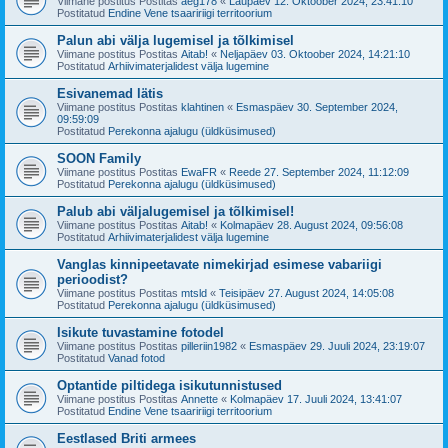
Viimane postitus Postitas
aeg178
«
Laupäev 12. Oktoober 2024, 23:41:10
Postitatud
Endine Vene tsaaririigi territoorium
Palun abi välja lugemisel ja tõlkimisel
Viimane postitus Postitas
Aitab!
«
Neljapäev 03. Oktoober 2024, 14:21:10
Postitatud
Arhiivimaterjalidest välja lugemine
Esivanemad lätis
Viimane postitus Postitas
klahtinen
«
Esmaspäev 30. September 2024,
09:59:09
Postitatud
Perekonna ajalugu (üldküsimused)
SOON Family
Viimane postitus Postitas
EwaFR
«
Reede 27. September 2024, 11:12:09
Postitatud
Perekonna ajalugu (üldküsimused)
Palub abi väljalugemisel ja tõlkimisel!
Viimane postitus Postitas
Aitab!
«
Kolmapäev 28. August 2024, 09:56:08
Postitatud
Arhiivimaterjalidest välja lugemine
Vanglas kinnipeetavate nimekirjad esimese vabariigi
perioodist?
Viimane postitus Postitas
mtsld
«
Teisipäev 27. August 2024, 14:05:08
Postitatud
Perekonna ajalugu (üldküsimused)
Isikute tuvastamine fotodel
Viimane postitus Postitas
pilleriin1982
«
Esmaspäev 29. Juuli 2024, 23:19:07
Postitatud
Vanad fotod
Optantide piltidega isikutunnistused
Viimane postitus Postitas
Annette
«
Kolmapäev 17. Juuli 2024, 13:41:07
Postitatud
Endine Vene tsaaririigi territoorium
Eestlased Briti armees