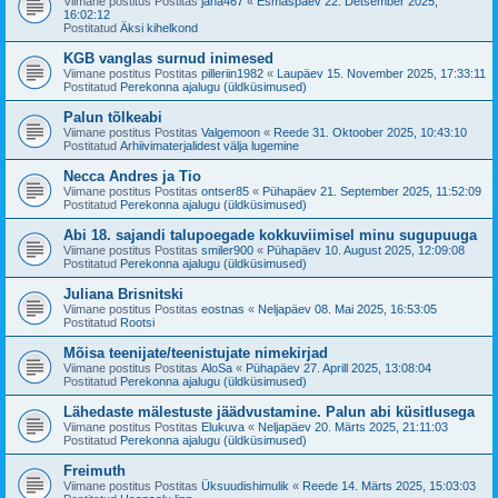
Viimane postitus Postitas
jana467
«
Esmaspäev 22. Detsember 2025,
16:02:12
Postitatud
Äksi kihelkond
KGB vanglas surnud inimesed
Viimane postitus Postitas
pilleriin1982
«
Laupäev 15. November 2025, 17:33:11
Postitatud
Perekonna ajalugu (üldküsimused)
Palun tõlkeabi
Viimane postitus Postitas
Valgemoon
«
Reede 31. Oktoober 2025, 10:43:10
Postitatud
Arhiivimaterjalidest välja lugemine
Necca Andres ja Tio
Viimane postitus Postitas
ontser85
«
Pühapäev 21. September 2025, 11:52:09
Postitatud
Perekonna ajalugu (üldküsimused)
Abi 18. sajandi talupoegade kokkuviimisel minu sugupuuga
Viimane postitus Postitas
smiler900
«
Pühapäev 10. August 2025, 12:09:08
Postitatud
Perekonna ajalugu (üldküsimused)
Juliana Brisnitski
Viimane postitus Postitas
eostnas
«
Neljapäev 08. Mai 2025, 16:53:05
Postitatud
Rootsi
Mõisa teenijate/teenistujate nimekirjad
Viimane postitus Postitas
AloSa
«
Pühapäev 27. Aprill 2025, 13:08:04
Postitatud
Perekonna ajalugu (üldküsimused)
Lähedaste mälestuste jäädvustamine. Palun abi küsitlusega
Viimane postitus Postitas
Elukuva
«
Neljapäev 20. Märts 2025, 21:11:03
Postitatud
Perekonna ajalugu (üldküsimused)
Freimuth
Viimane postitus Postitas
Üksuudishimulik
«
Reede 14. Märts 2025, 15:03:03