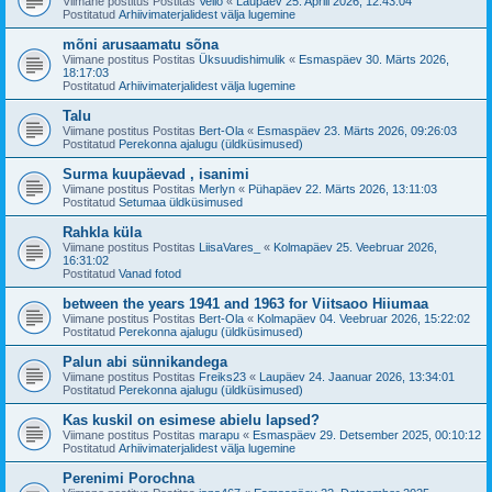
Viimane postitus Postitas
Vello
«
Laupäev 25. Aprill 2026, 12:43:04
Postitatud
Arhiivimaterjalidest välja lugemine
mõni arusaamatu sõna
Viimane postitus Postitas
Üksuudishimulik
«
Esmaspäev 30. Märts 2026,
18:17:03
Postitatud
Arhiivimaterjalidest välja lugemine
Talu
Viimane postitus Postitas
Bert-Ola
«
Esmaspäev 23. Märts 2026, 09:26:03
Postitatud
Perekonna ajalugu (üldküsimused)
Surma kuupäevad , isanimi
Viimane postitus Postitas
Merlyn
«
Pühapäev 22. Märts 2026, 13:11:03
Postitatud
Setumaa üldküsimused
Rahkla küla
Viimane postitus Postitas
LiisaVares_
«
Kolmapäev 25. Veebruar 2026,
16:31:02
Postitatud
Vanad fotod
between the years 1941 and 1963 for Viitsaoo Hiiumaa
Viimane postitus Postitas
Bert-Ola
«
Kolmapäev 04. Veebruar 2026, 15:22:02
Postitatud
Perekonna ajalugu (üldküsimused)
Palun abi sünnikandega
Viimane postitus Postitas
Freiks23
«
Laupäev 24. Jaanuar 2026, 13:34:01
Postitatud
Perekonna ajalugu (üldküsimused)
Kas kuskil on esimese abielu lapsed?
Viimane postitus Postitas
marapu
«
Esmaspäev 29. Detsember 2025, 00:10:12
Postitatud
Arhiivimaterjalidest välja lugemine
Perenimi Porochna