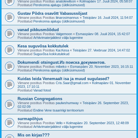
Viimane postitus Postitas
anatolewilson
«
Kolmapäev 17. Juuli 2024, 05:58:07
Postitatud
Perekonna ajalugu (üldküsimused)
Gustav Põdra osavõtt Vabasussõjast
Viimane postitus Postitas
liinarosimannus
«
Teisipäev 16. Juuli 2024, 11:54:07
Postitatud
Perekonna ajalugu (üldküsimused)
vanad pikkusmõõdud
Viimane postitus Postitas
Valgemoon
«
Esmaspäev 08. Juuli 2024, 15:42:07
Postitatud
Arhiivimaterjalidest välja lugemine
Kesa suguvõsa kokkutulek
Viimane postitus Postitas
Kai.Kesa
«
Teisipäev 27. Veebruar 2024, 14:47:02
Postitatud
Suguvõsa kokkutulekud
Dokumendi otsingust.Из поиска документов.
Viimane postitus Postitas
mibeko
«
Esmaspäev 20. November 2023, 16:15:11
Postitatud
Perekonna ajalugu (üldküsimused)
Kuidas leida Venemaalt isa ja muud sugulased?
Viimane postitus Postitas
Cris.Saar@gmail.com
«
Kolmapäev 01. November
2023, 17:10:11
Postitatud
Vanad fotod
Russian Congregations
Viimane postitus Postitas
paulwshumway
«
Teisipäev 26. September 2023,
02:02:09
Postitatud
Endine Vene tsaaririigi territoorium
surmapõhjus
Viimane postitus Postitas
Vello
«
Kolmapäev 20. September 2023, 12:48:09
Postitatud
Arhiivimaterjalidest välja lugemine
Mis on kirjas???