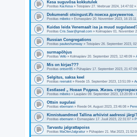
Kesa suguvõsa kokkutulek
Postitas
Kai.Kesa
»
Teisipäev 27. Veebruar 2024, 14:47:02
»
Dokumendi otsingust.Из поиска документов.
Postitas
mibeko
»
Esmaspäev 20. November 2023, 16:15:11
Kuidas leida Venemaalt isa ja muud sugulased
Postitas
Cris.Saar@gmail.com
»
Kolmapäev 01. November 2
Russian Congregations
Postitas
paulwshumway
»
Teisipäev 26. September 2023, 02
surmapõhjus
Postitas
Vello
»
Kolmapäev 20. September 2023, 12:48:09
»
Mis on kirjas???
Postitas
ontser85
»
Pühapäev 17. September 2023, 21:47:09
Selgitus, saksa keel
Postitas
reenakit
»
Reede 15. September 2023, 13:51:09
»
A
Eestlased „ Новая Родина. Жизнь стругокрас
Postitas
mibeko
»
Laupäev 09. September 2023, 13:20:09
»
Ottsin sugulasi
Postitas
ebemann
»
Reede 04. August 2023, 23:46:08
»
Pere
Kinnistuandmed Tallina arhiivist aadressi järgi
Postitas
ebemann
»
Esmaspäev 17. Juuli 2023, 22:31:07
»
P
Tarvastu jalgrattapoiss
Postitas
MaOlenJalgrattur
»
Pühapäev 21. Mai 2023, 21:52:0