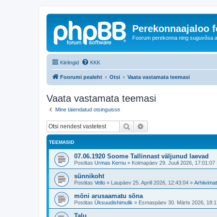
Perekonnaajaloo 
Foorum perekonna ning suguvõsa ajal
Kiirlingid
KKK
Foorumi pealeht
Otsi
Vaata vastamata teemasi
Vaata vastamata teemasi
Mine täiendatud otsinguisse
Otsi
Täiendatud otsing
TEEMASID
07.06.1920 Soome Tallinnast väljunud laevad
Postitas
Urmas Kernu
»
Kolmapäev 29. Juuli 2026, 17:01:07
sünnikoht
Postitas
Vello
»
Laupäev 25. Aprill 2026, 12:43:04
»
Arhiivimat
mõni arusaamatu sõna
Postitas
Üksuudishimulik
»
Esmaspäev 30. Märts 2026, 18:1
Talu