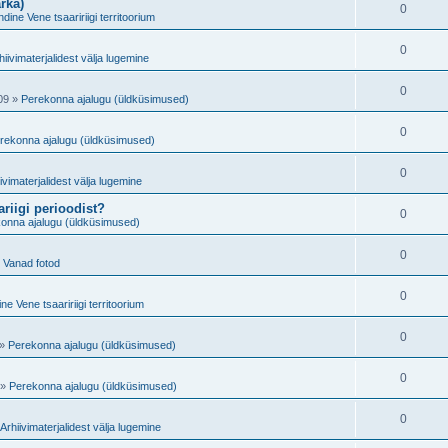
e
rka)
t
V
0
d
s
ndine Vene tsaaririigi territoorium
s
i
u
a
e
t
V
0
d
s
hiivimaterjalidest välja lugemine
s
i
u
a
e
t
V
0
d
s
09
»
Perekonna ajalugu (üldküsimused)
s
i
u
a
e
t
V
0
d
s
rekonna ajalugu (üldküsimused)
s
i
u
a
e
t
V
0
d
s
ivimaterjalidest välja lugemine
s
i
u
a
e
riigi perioodist?
t
V
0
d
s
onna ajalugu (üldküsimused)
s
i
u
a
e
t
V
0
d
s
»
Vanad fotod
s
i
u
a
e
t
V
0
d
s
ne Vene tsaaririigi territoorium
s
i
u
a
e
t
V
0
d
s
»
Perekonna ajalugu (üldküsimused)
s
i
u
a
e
t
V
0
d
s
»
Perekonna ajalugu (üldküsimused)
s
i
u
a
e
t
V
0
d
s
Arhiivimaterjalidest välja lugemine
s
i
u
a