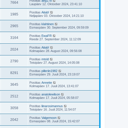
i
V
Postitas
aeg178
t
p
s
V
7664
a
i
i
i
m
Laupäev 12. Oktoober 2024, 23:41:10
o
a
n
t
s
i
s
a
e
a
u
m
t
i
V
Postitas
Aitab!
t
p
s
V
1985
a
i
i
i
m
Neljapäev 03. Oktoober 2024, 14:21:10
o
a
n
t
s
i
s
a
e
a
u
m
t
i
V
Postitas
klahtinen
t
p
s
V
2965
a
i
i
i
m
Esmaspäev 30. September 2024, 09:59:09
o
a
n
t
s
i
s
a
e
a
u
m
t
i
V
Postitas
EwaFR
t
p
s
V
3164
a
i
i
i
m
Reede 27. September 2024, 11:12:09
o
a
n
t
s
i
s
a
e
a
u
m
t
i
V
Postitas
Aitab!
t
p
s
V
2024
a
i
i
i
m
Kolmapäev 28. August 2024, 09:56:08
o
a
n
t
s
i
s
a
e
a
u
m
t
i
V
Postitas
mtsld
t
p
s
V
2790
a
i
i
i
m
Teisipäev 27. August 2024, 14:05:08
o
a
n
t
s
i
s
a
e
a
u
m
t
i
V
Postitas
pilleriin1982
t
p
s
V
8291
a
i
i
i
m
Esmaspäev 29. Juuli 2024, 23:19:07
o
a
n
t
s
i
s
a
e
a
u
m
t
i
V
Postitas
Annette
t
p
s
V
3645
a
i
i
i
m
Kolmapäev 17. Juuli 2024, 13:41:07
o
a
n
t
s
i
s
a
e
a
u
m
t
i
V
Postitas
anatolewilson
t
p
s
V
2512
a
i
i
i
m
Kolmapäev 17. Juuli 2024, 05:58:07
o
a
n
t
s
i
s
a
e
a
u
m
t
i
V
Postitas
liinarosimannus
t
p
s
V
3058
a
i
i
i
m
Teisipäev 16. Juuli 2024, 11:54:07
o
a
n
t
s
i
s
a
e
a
u
m
t
i
V
Postitas
Valgemoon
t
p
s
V
2042
a
i
i
i
m
Esmaspäev 08. Juuli 2024, 15:42:07
o
a
n
t
s
i
s
a
e
a
u
m