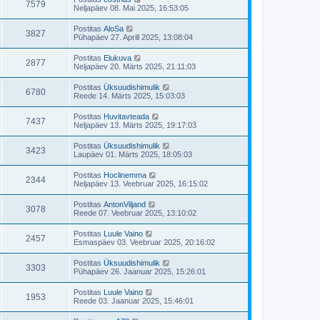
t
p
s
V
7579
a
i
i
i
m
Neljapäev 08. Mai 2025, 16:53:05
o
a
n
t
s
i
s
a
e
a
u
m
t
i
V
Postitas
AloSa
t
p
s
V
3827
a
i
i
i
m
Pühapäev 27. Aprill 2025, 13:08:04
o
a
n
t
s
i
s
a
e
a
u
m
t
i
V
Postitas
Elukuva
t
p
s
V
2877
a
i
i
i
m
Neljapäev 20. Märts 2025, 21:11:03
o
a
n
t
s
i
s
a
e
a
u
m
t
i
V
Postitas
Üksuudishimulik
t
p
s
V
6780
a
i
i
i
m
Reede 14. Märts 2025, 15:03:03
o
a
n
t
s
i
s
a
e
a
u
m
t
i
V
Postitas
Huvitavteada
t
p
s
V
7437
a
i
i
i
m
Neljapäev 13. Märts 2025, 19:17:03
o
a
n
t
s
i
s
a
e
a
u
m
t
i
V
Postitas
Üksuudishimulik
t
p
s
V
3423
a
i
i
i
m
Laupäev 01. Märts 2025, 18:05:03
o
a
n
t
s
i
s
a
e
a
u
m
t
i
V
Postitas
Hoclinemma
t
p
s
V
2344
a
i
i
i
m
Neljapäev 13. Veebruar 2025, 16:15:02
o
a
n
t
s
i
s
a
e
a
u
m
t
i
V
Postitas
AntonViljand
t
p
s
V
3078
a
i
i
i
m
Reede 07. Veebruar 2025, 13:10:02
o
a
n
t
s
i
s
a
e
a
u
m
t
i
V
Postitas
Luule Vaino
t
p
s
V
2457
a
i
i
i
m
Esmaspäev 03. Veebruar 2025, 20:16:02
o
a
n
t
s
i
s
a
e
a
u
m
t
i
V
Postitas
Üksuudishimulik
t
p
s
V
3303
a
i
i
i
m
Pühapäev 26. Jaanuar 2025, 15:26:01
o
a
n
t
s
i
s
a
e
a
u
m
t
i
V
Postitas
Luule Vaino
t
p
s
V
1953
a
i
i
i
m
Reede 03. Jaanuar 2025, 15:46:01
o
a
n
t
s
i
s
a
e
a
u
m
t