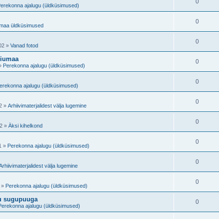
V
0
s
erekonna ajalugu (üldküsimused)
s
u
a
e
t
V
0
s
maa üldküsimused
s
i
u
a
e
t
V
0
d
s
02
»
Vanad fotod
s
i
u
a
e
iiumaa
t
V
0
d
s
»
Perekonna ajalugu (üldküsimused)
s
i
u
a
e
t
V
0
d
s
erekonna ajalugu (üldküsimused)
s
i
u
a
e
t
V
0
d
s
2
»
Arhiivimaterjalidest välja lugemine
s
i
u
a
e
t
V
0
d
s
2
»
Äksi kihelkond
s
i
u
a
e
t
V
0
d
s
1
»
Perekonna ajalugu (üldküsimused)
s
i
u
a
e
t
V
0
d
s
Arhiivimaterjalidest välja lugemine
s
i
u
a
e
t
V
0
d
s
»
Perekonna ajalugu (üldküsimused)
s
i
u
a
e
nu sugupuuga
t
V
0
d
s
Perekonna ajalugu (üldküsimused)
s
i
u
a
e