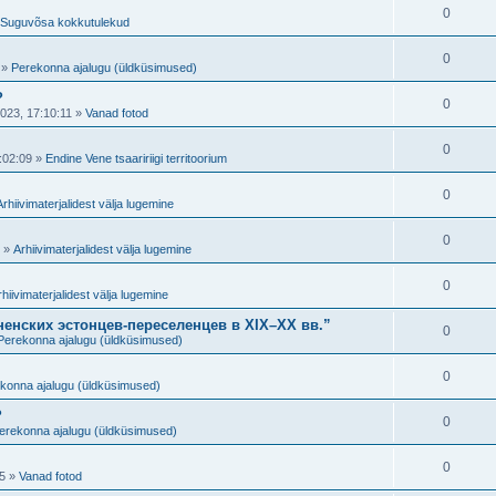
e
t
V
0
d
s
Suguvõsa kokkutulekud
s
i
u
a
e
t
V
0
d
s
»
Perekonna ajalugu (üldküsimused)
s
i
u
a
e
?
t
V
0
d
s
023, 17:10:11
»
Vanad fotod
s
i
u
a
e
t
V
0
d
s
:02:09
»
Endine Vene tsaaririigi territoorium
s
i
u
a
e
t
V
0
d
s
Arhiivimaterjalidest välja lugemine
s
i
u
a
e
t
V
0
d
s
»
Arhiivimaterjalidest välja lugemine
s
i
u
a
e
t
V
0
d
s
rhiivimaterjalidest välja lugemine
s
i
u
a
e
ненских эстонцев-переселенцев в XIX–XX вв.”
t
V
0
d
s
Perekonna ajalugu (üldküsimused)
s
i
u
a
e
t
V
0
d
s
konna ajalugu (üldküsimused)
s
i
u
a
e
?
t
V
0
d
s
erekonna ajalugu (üldküsimused)
s
i
u
a
e
t
V
0
d
s
5
»
Vanad fotod
s
i
u
a