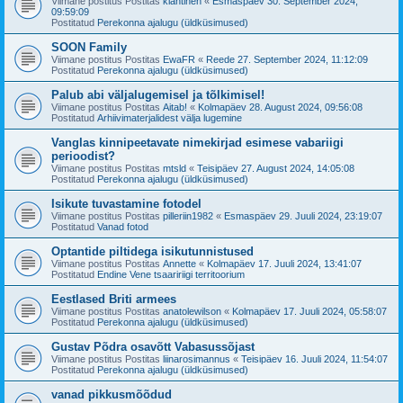
Viimane postitus Postitas
klahtinen
«
Esmaspäev 30. September 2024,
09:59:09
Postitatud
Perekonna ajalugu (üldküsimused)
SOON Family
Viimane postitus Postitas
EwaFR
«
Reede 27. September 2024, 11:12:09
Postitatud
Perekonna ajalugu (üldküsimused)
Palub abi väljalugemisel ja tõlkimisel!
Viimane postitus Postitas
Aitab!
«
Kolmapäev 28. August 2024, 09:56:08
Postitatud
Arhiivimaterjalidest välja lugemine
Vanglas kinnipeetavate nimekirjad esimese vabariigi
perioodist?
Viimane postitus Postitas
mtsld
«
Teisipäev 27. August 2024, 14:05:08
Postitatud
Perekonna ajalugu (üldküsimused)
Isikute tuvastamine fotodel
Viimane postitus Postitas
pilleriin1982
«
Esmaspäev 29. Juuli 2024, 23:19:07
Postitatud
Vanad fotod
Optantide piltidega isikutunnistused
Viimane postitus Postitas
Annette
«
Kolmapäev 17. Juuli 2024, 13:41:07
Postitatud
Endine Vene tsaaririigi territoorium
Eestlased Briti armees
Viimane postitus Postitas
anatolewilson
«
Kolmapäev 17. Juuli 2024, 05:58:07
Postitatud
Perekonna ajalugu (üldküsimused)
Gustav Põdra osavõtt Vabasussõjast
Viimane postitus Postitas
liinarosimannus
«
Teisipäev 16. Juuli 2024, 11:54:07
Postitatud
Perekonna ajalugu (üldküsimused)
vanad pikkusmõõdud