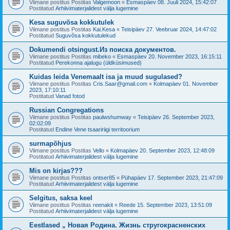
Viimane postitus Postitas
Valgemoon
«
Esmaspäev 08. Juuli 2024, 15:42:07
Postitatud
Arhiivimaterjalidest välja lugemine
Kesa suguvõsa kokkutulek
Viimane postitus Postitas
Kai.Kesa
«
Teisipäev 27. Veebruar 2024, 14:47:02
Postitatud
Suguvõsa kokkutulekud
Dokumendi otsingust.Из поиска документов.
Viimane postitus Postitas
mibeko
«
Esmaspäev 20. November 2023, 16:15:11
Postitatud
Perekonna ajalugu (üldküsimused)
Kuidas leida Venemaalt isa ja muud sugulased?
Viimane postitus Postitas
Cris.Saar@gmail.com
«
Kolmapäev 01. November
2023, 17:10:11
Postitatud
Vanad fotod
Russian Congregations
Viimane postitus Postitas
paulwshumway
«
Teisipäev 26. September 2023,
02:02:09
Postitatud
Endine Vene tsaaririigi territoorium
surmapõhjus
Viimane postitus Postitas
Vello
«
Kolmapäev 20. September 2023, 12:48:09
Postitatud
Arhiivimaterjalidest välja lugemine
Mis on kirjas???
Viimane postitus Postitas
ontser85
«
Pühapäev 17. September 2023, 21:47:09
Postitatud
Arhiivimaterjalidest välja lugemine
Selgitus, saksa keel
Viimane postitus Postitas
reenakit
«
Reede 15. September 2023, 13:51:09
Postitatud
Arhiivimaterjalidest välja lugemine
Eestlased „ Новая Родина. Жизнь стругокрасненских