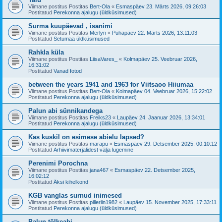
Viimane postitus Postitas
Bert-Ola
«
Esmaspäev 23. Märts 2026, 09:26:03
Postitatud
Perekonna ajalugu (üldküsimused)
Surma kuupäevad , isanimi
Viimane postitus Postitas
Merlyn
«
Pühapäev 22. Märts 2026, 13:11:03
Postitatud
Setumaa üldküsimused
Rahkla küla
Viimane postitus Postitas
LiisaVares_
«
Kolmapäev 25. Veebruar 2026,
16:31:02
Postitatud
Vanad fotod
between the years 1941 and 1963 for Viitsaoo Hiiumaa
Viimane postitus Postitas
Bert-Ola
«
Kolmapäev 04. Veebruar 2026, 15:22:02
Postitatud
Perekonna ajalugu (üldküsimused)
Palun abi sünnikandega
Viimane postitus Postitas
Freiks23
«
Laupäev 24. Jaanuar 2026, 13:34:01
Postitatud
Perekonna ajalugu (üldküsimused)
Kas kuskil on esimese abielu lapsed?
Viimane postitus Postitas
marapu
«
Esmaspäev 29. Detsember 2025, 00:10:12
Postitatud
Arhiivimaterjalidest välja lugemine
Perenimi Porochna
Viimane postitus Postitas
jana467
«
Esmaspäev 22. Detsember 2025,
16:02:12
Postitatud
Äksi kihelkond
KGB vanglas surnud inimesed
Viimane postitus Postitas
pilleriin1982
«
Laupäev 15. November 2025, 17:33:11
Postitatud
Perekonna ajalugu (üldküsimused)
Palun tõlkeabi