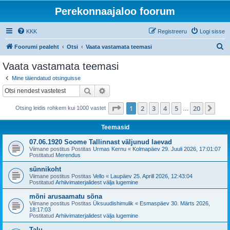
Perekonnaajaloo foorum
KKK
Registreeru
Logi sisse
O
Foorumi pealeht
Otsi
Vaata vastamata teemasi
t
Vaata vastamata teemasi
s
Mine täiendatud otsinguisse
i
Otsi
Täiendatud otsing
1
. leht
20
-st
1
2
3
4
5
20
Jär
Otsing leidis rohkem kui 1000 vastet
…
Teemasid
07.06.1920 Soome Tallinnast väljunud laevad
Viimane postitus Postitas
Urmas Kernu
«
Kolmapäev 29. Juuli 2026, 17:01:07
Postitatud
Merendus
sünnikoht
Viimane postitus Postitas
Vello
«
Laupäev 25. Aprill 2026, 12:43:04
Postitatud
Arhiivimaterjalidest välja lugemine
mõni arusaamatu sõna
Viimane postitus Postitas
Üksuudishimulik
«
Esmaspäev 30. Märts 2026,
18:17:03
Postitatud
Arhiivimaterjalidest välja lugemine
Talu