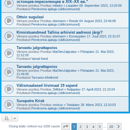
эстонцев-переселенцев в XIX–XX вв.”
Viimane postitus Postitas
mibeko
«
Laupäev 09. September 2023, 13:20:09
Postitatud
Perekonna ajalugu (üldküsimused)
Ottsin sugulasi
Viimane postitus Postitas
ebemann
«
Reede 04. August 2023, 23:46:08
Postitatud
Perekonna ajalugu (üldküsimused)
Kinnistuandmed Tallina arhiivist aadressi järgi?
Viimane postitus Postitas
ebemann
«
Esmaspäev 17. Juuli 2023, 22:31:07
Postitatud
Perekonna ajalugu (üldküsimused)
Tarvastu jalgrattapoiss
Viimane postitus Postitas
MaOlenJalgrattur
«
Pühapäev 21. Mai 2023,
21:52:05
Postitatud
Vanad fotod
Tarvastu jalgrattapoiss
Viimane postitus Postitas
MaOlenJalgrattur
«
Pühapäev 21. Mai 2023,
21:49:05
Postitatud
Tarvastu kihelkond
Välismaalased liivimaal 19 sajand
Viimane postitus Postitas
1Mihkel
«
Neljapäev 27. Aprill 2023, 21:23:04
Postitatud
Perekonna ajalugu (üldküsimused)
Surepetre Krisk
Viimane postitus Postitas
veskus
«
Teisipäev 28. Märts 2023, 13:10:03
Postitatud
Perekonna ajalugu (üldküsimused)
1
. leht
20
-st
1
2
3
4
5
20
Jär
Otsing leidis rohkem kui 1000 vastet
…