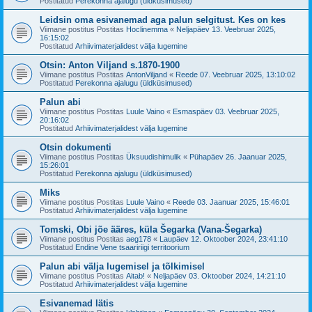
Postitatud
Perekonna ajalugu (üldküsimused)
Leidsin oma esivanemad aga palun selgitust. Kes on kes
Viimane postitus Postitas
Hoclinemma
«
Neljapäev 13. Veebruar 2025,
16:15:02
Postitatud
Arhiivimaterjalidest välja lugemine
Otsin: Anton Viljand s.1870-1900
Viimane postitus Postitas
AntonViljand
«
Reede 07. Veebruar 2025, 13:10:02
Postitatud
Perekonna ajalugu (üldküsimused)
Palun abi
Viimane postitus Postitas
Luule Vaino
«
Esmaspäev 03. Veebruar 2025,
20:16:02
Postitatud
Arhiivimaterjalidest välja lugemine
Otsin dokumenti
Viimane postitus Postitas
Üksuudishimulik
«
Pühapäev 26. Jaanuar 2025,
15:26:01
Postitatud
Perekonna ajalugu (üldküsimused)
Miks
Viimane postitus Postitas
Luule Vaino
«
Reede 03. Jaanuar 2025, 15:46:01
Postitatud
Arhiivimaterjalidest välja lugemine
Tomski, Obi jõe ääres, küla Šegarka (Vana-Šegarka)
Viimane postitus Postitas
aeg178
«
Laupäev 12. Oktoober 2024, 23:41:10
Postitatud
Endine Vene tsaaririigi territoorium
Palun abi välja lugemisel ja tõlkimisel
Viimane postitus Postitas
Aitab!
«
Neljapäev 03. Oktoober 2024, 14:21:10
Postitatud
Arhiivimaterjalidest välja lugemine
Esivanemad lätis