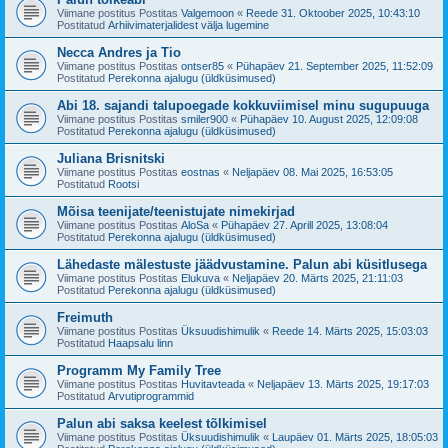
Viimane postitus Postitas
Valgemoon
«
Reede 31. Oktoober 2025, 10:43:10
Postitatud
Arhiivimaterjalidest välja lugemine
Necca Andres ja Tio
Viimane postitus Postitas
ontser85
«
Pühapäev 21. September 2025, 11:52:09
Postitatud
Perekonna ajalugu (üldküsimused)
Abi 18. sajandi talupoegade kokkuviimisel minu sugupuuga
Viimane postitus Postitas
smiler900
«
Pühapäev 10. August 2025, 12:09:08
Postitatud
Perekonna ajalugu (üldküsimused)
Juliana Brisnitski
Viimane postitus Postitas
eostnas
«
Neljapäev 08. Mai 2025, 16:53:05
Postitatud
Rootsi
Mõisa teenijate/teenistujate nimekirjad
Viimane postitus Postitas
AloSa
«
Pühapäev 27. Aprill 2025, 13:08:04
Postitatud
Perekonna ajalugu (üldküsimused)
Lähedaste mälestuste jäädvustamine. Palun abi küsitlusega
Viimane postitus Postitas
Elukuva
«
Neljapäev 20. Märts 2025, 21:11:03
Postitatud
Perekonna ajalugu (üldküsimused)
Freimuth
Viimane postitus Postitas
Üksuudishimulik
«
Reede 14. Märts 2025, 15:03:03
Postitatud
Haapsalu linn
Programm My Family Tree
Viimane postitus Postitas
Huvitavteada
«
Neljapäev 13. Märts 2025, 19:17:03
Postitatud
Arvutiprogrammid
Palun abi saksa keelest tõlkimisel
Viimane postitus Postitas
Üksuudishimulik
«
Laupäev 01. Märts 2025, 18:05:03