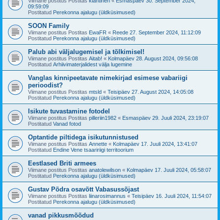
Viimane postitus Postitas
klahtinen
«
Esmaspäev 30. September 2024,
09:59:09
Postitatud
Perekonna ajalugu (üldküsimused)
SOON Family
Viimane postitus Postitas
EwaFR
«
Reede 27. September 2024, 11:12:09
Postitatud
Perekonna ajalugu (üldküsimused)
Palub abi väljalugemisel ja tõlkimisel!
Viimane postitus Postitas
Aitab!
«
Kolmapäev 28. August 2024, 09:56:08
Postitatud
Arhiivimaterjalidest välja lugemine
Vanglas kinnipeetavate nimekirjad esimese vabariigi
perioodist?
Viimane postitus Postitas
mtsld
«
Teisipäev 27. August 2024, 14:05:08
Postitatud
Perekonna ajalugu (üldküsimused)
Isikute tuvastamine fotodel
Viimane postitus Postitas
pilleriin1982
«
Esmaspäev 29. Juuli 2024, 23:19:07
Postitatud
Vanad fotod
Optantide piltidega isikutunnistused
Viimane postitus Postitas
Annette
«
Kolmapäev 17. Juuli 2024, 13:41:07
Postitatud
Endine Vene tsaaririigi territoorium
Eestlased Briti armees
Viimane postitus Postitas
anatolewilson
«
Kolmapäev 17. Juuli 2024, 05:58:07
Postitatud
Perekonna ajalugu (üldküsimused)
Gustav Põdra osavõtt Vabasussõjast
Viimane postitus Postitas
liinarosimannus
«
Teisipäev 16. Juuli 2024, 11:54:07
Postitatud
Perekonna ajalugu (üldküsimused)
vanad pikkusmõõdud