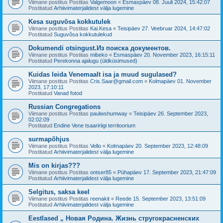
Viimane postitus Postitas
Valgemoon
«
Esmaspäev 08. Juuli 2024, 15:42:07
Postitatud
Arhiivimaterjalidest välja lugemine
Kesa suguvõsa kokkutulek
Viimane postitus Postitas
Kai.Kesa
«
Teisipäev 27. Veebruar 2024, 14:47:02
Postitatud
Suguvõsa kokkutulekud
Dokumendi otsingust.Из поиска документов.
Viimane postitus Postitas
mibeko
«
Esmaspäev 20. November 2023, 16:15:11
Postitatud
Perekonna ajalugu (üldküsimused)
Kuidas leida Venemaalt isa ja muud sugulased?
Viimane postitus Postitas
Cris.Saar@gmail.com
«
Kolmapäev 01. November
2023, 17:10:11
Postitatud
Vanad fotod
Russian Congregations
Viimane postitus Postitas
paulwshumway
«
Teisipäev 26. September 2023,
02:02:09
Postitatud
Endine Vene tsaaririigi territoorium
surmapõhjus
Viimane postitus Postitas
Vello
«
Kolmapäev 20. September 2023, 12:48:09
Postitatud
Arhiivimaterjalidest välja lugemine
Mis on kirjas???
Viimane postitus Postitas
ontser85
«
Pühapäev 17. September 2023, 21:47:09
Postitatud
Arhiivimaterjalidest välja lugemine
Selgitus, saksa keel
Viimane postitus Postitas
reenakit
«
Reede 15. September 2023, 13:51:09
Postitatud
Arhiivimaterjalidest välja lugemine
Eestlased „ Новая Родина. Жизнь стругокрасненских