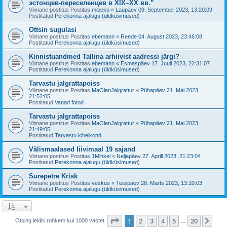
эстонцев-переселенцев в XIX–XX вв.”
Viimane postitus Postitas
mibeko
«
Laupäev 09. September 2023, 13:20:09
Postitatud
Perekonna ajalugu (üldküsimused)
Ottsin sugulasi
Viimane postitus Postitas
ebemann
«
Reede 04. August 2023, 23:46:08
Postitatud
Perekonna ajalugu (üldküsimused)
Kinnistuandmed Tallina arhiivist aadressi järgi?
Viimane postitus Postitas
ebemann
«
Esmaspäev 17. Juuli 2023, 22:31:07
Postitatud
Perekonna ajalugu (üldküsimused)
Tarvastu jalgrattapoiss
Viimane postitus Postitas
MaOlenJalgrattur
«
Pühapäev 21. Mai 2023,
21:52:05
Postitatud
Vanad fotod
Tarvastu jalgrattapoiss
Viimane postitus Postitas
MaOlenJalgrattur
«
Pühapäev 21. Mai 2023,
21:49:05
Postitatud
Tarvastu kihelkond
Välismaalased liivimaal 19 sajand
Viimane postitus Postitas
1Mihkel
«
Neljapäev 27. Aprill 2023, 21:23:04
Postitatud
Perekonna ajalugu (üldküsimused)
Surepetre Krisk
Viimane postitus Postitas
veskus
«
Teisipäev 28. Märts 2023, 13:10:03
Postitatud
Perekonna ajalugu (üldküsimused)
1
. leht
20
-st
1
2
3
4
5
20
Jär
Otsing leidis rohkem kui 1000 vastet
…