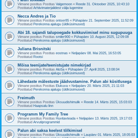
Viimane postitus Postitas
Valgemoon
«
Reede 31. Oktoober 2025, 10:43:10
Postitatud
Arhiivimaterjalidest välja lugemine
Necca Andres ja Tio
Viimane postitus Postitas
ontser85
«
Pühapäev 21. September 2025, 11:52:09
Postitatud
Perekonna ajalugu (üldküsimused)
Abi 18. sajandi talupoegade kokkuviimisel minu sugupuuga
Viimane postitus Postitas
smiler900
«
Pühapäev 10. August 2025, 12:09:08
Postitatud
Perekonna ajalugu (üldküsimused)
Juliana Brisnitski
Viimane postitus Postitas
eostnas
«
Neljapäev 08. Mai 2025, 16:53:05
Postitatud
Rootsi
Mõisa teenijate/teenistujate nimekirjad
Viimane postitus Postitas
AloSa
«
Pühapäev 27. Aprill 2025, 13:08:04
Postitatud
Perekonna ajalugu (üldküsimused)
Lähedaste mälestuste jäädvustamine. Palun abi küsitlusega
Viimane postitus Postitas
Elukuva
«
Neljapäev 20. Märts 2025, 21:11:03
Postitatud
Perekonna ajalugu (üldküsimused)
Freimuth
Viimane postitus Postitas
Üksuudishimulik
«
Reede 14. Märts 2025, 15:03:03
Postitatud
Haapsalu linn
Programm My Family Tree
Viimane postitus Postitas
Huvitavteada
«
Neljapäev 13. Märts 2025, 19:17:03
Postitatud
Arvutiprogrammid
Palun abi saksa keelest tõlkimisel
Viimane postitus Postitas
Üksuudishimulik
«
Laupäev 01. Märts 2025, 18:05:03