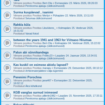
Viimane postitus Postitas
Bert-Ola
«
Esmaspäev 23. Märts 2026, 09:26:03
Postitatud
Perekonna ajalugu (üldküsimused)
Surma kuupäevad , isanimi
Viimane postitus Postitas
Merlyn
«
Pühapäev 22. Märts 2026, 13:11:03
Postitatud
Setumaa üldküsimused
Rahkla küla
Viimane postitus Postitas
LiisaVares_
«
Kolmapäev 25. Veebruar 2026,
16:31:02
Postitatud
Vanad fotod
between the years 1941 and 1963 for Viitsaoo Hiiumaa
Viimane postitus Postitas
Bert-Ola
«
Kolmapäev 04. Veebruar 2026, 15:22:02
Postitatud
Perekonna ajalugu (üldküsimused)
Palun abi sünnikandega
Viimane postitus Postitas
Freiks23
«
Laupäev 24. Jaanuar 2026, 13:34:01
Postitatud
Perekonna ajalugu (üldküsimused)
Kas kuskil on esimese abielu lapsed?
Viimane postitus Postitas
marapu
«
Esmaspäev 29. Detsember 2025, 00:10:12
Postitatud
Arhiivimaterjalidest välja lugemine
Perenimi Porochna
Viimane postitus Postitas
jana467
«
Esmaspäev 22. Detsember 2025,
16:02:12
Postitatud
Äksi kihelkond
KGB vanglas surnud inimesed
Viimane postitus Postitas
pilleriin1982
«
Laupäev 15. November 2025, 17:33:11
Postitatud
Perekonna ajalugu (üldküsimused)
Palun tõlkeabi