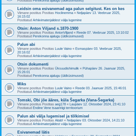
Postitatud
Perekonna ajalugu (üldküsimused)
Leidsin oma esivanemad aga palun selgitust. Kes on kes
Viimane postitus Postitas
Hoclinemma
«
Neljapäev 13. Veebruar 2025,
16:15:02
Postitatud
Arhiivimaterjalidest välja lugemine
Otsin: Anton Viljand s.1870-1900
Viimane postitus Postitas
AntonViljand
«
Reede 07. Veebruar 2025, 13:10:02
Postitatud
Perekonna ajalugu (üldküsimused)
Palun abi
Viimane postitus Postitas
Luule Vaino
«
Esmaspäev 03. Veebruar 2025,
20:16:02
Postitatud
Arhiivimaterjalidest välja lugemine
Otsin dokumenti
Viimane postitus Postitas
Üksuudishimulik
«
Pühapäev 26. Jaanuar 2025,
15:26:01
Postitatud
Perekonna ajalugu (üldküsimused)
Miks
Viimane postitus Postitas
Luule Vaino
«
Reede 03. Jaanuar 2025, 15:46:01
Postitatud
Arhiivimaterjalidest välja lugemine
Tomski, Obi jõe ääres, küla Šegarka (Vana-Šegarka)
Viimane postitus Postitas
aeg178
«
Laupäev 12. Oktoober 2024, 23:41:10
Postitatud
Endine Vene tsaaririigi territoorium
Palun abi välja lugemisel ja tõlkimisel
Viimane postitus Postitas
Aitab!
«
Neljapäev 03. Oktoober 2024, 14:21:10
Postitatud
Arhiivimaterjalidest välja lugemine
Esivanemad lätis