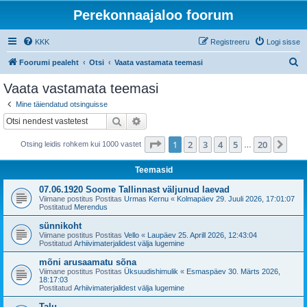
Perekonnaajaloo foorum
KKK
Registreeru
Logi sisse
O
Foorumi pealeht
Otsi
Vaata vastamata teemasi
t
Vaata vastamata teemasi
s
Mine täiendatud otsinguisse
i
Otsi
Täiendatud otsing
1
. leht
20
-st
1
2
3
4
5
20
Jär
Otsing leidis rohkem kui 1000 vastet
…
Teemasid
07.06.1920 Soome Tallinnast väljunud laevad
Viimane postitus Postitas
Urmas Kernu
«
Kolmapäev 29. Juuli 2026, 17:01:07
Postitatud
Merendus
sünnikoht
Viimane postitus Postitas
Vello
«
Laupäev 25. Aprill 2026, 12:43:04
Postitatud
Arhiivimaterjalidest välja lugemine
mõni arusaamatu sõna
Viimane postitus Postitas
Üksuudishimulik
«
Esmaspäev 30. Märts 2026,
18:17:03
Postitatud
Arhiivimaterjalidest välja lugemine
Talu