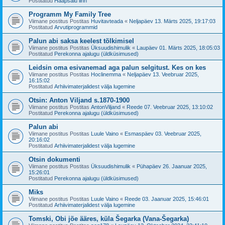
Postitatud
Haapsalu linn
Programm My Family Tree
Viimane postitus Postitas
Huvitavteada
«
Neljapäev 13. Märts 2025, 19:17:03
Postitatud
Arvutiprogrammid
Palun abi saksa keelest tõlkimisel
Viimane postitus Postitas
Üksuudishimulik
«
Laupäev 01. Märts 2025, 18:05:03
Postitatud
Perekonna ajalugu (üldküsimused)
Leidsin oma esivanemad aga palun selgitust. Kes on kes
Viimane postitus Postitas
Hoclinemma
«
Neljapäev 13. Veebruar 2025,
16:15:02
Postitatud
Arhiivimaterjalidest välja lugemine
Otsin: Anton Viljand s.1870-1900
Viimane postitus Postitas
AntonViljand
«
Reede 07. Veebruar 2025, 13:10:02
Postitatud
Perekonna ajalugu (üldküsimused)
Palun abi
Viimane postitus Postitas
Luule Vaino
«
Esmaspäev 03. Veebruar 2025,
20:16:02
Postitatud
Arhiivimaterjalidest välja lugemine
Otsin dokumenti
Viimane postitus Postitas
Üksuudishimulik
«
Pühapäev 26. Jaanuar 2025,
15:26:01
Postitatud
Perekonna ajalugu (üldküsimused)
Miks
Viimane postitus Postitas
Luule Vaino
«
Reede 03. Jaanuar 2025, 15:46:01
Postitatud
Arhiivimaterjalidest välja lugemine
Tomski, Obi jõe ääres, küla Šegarka (Vana-Šegarka)