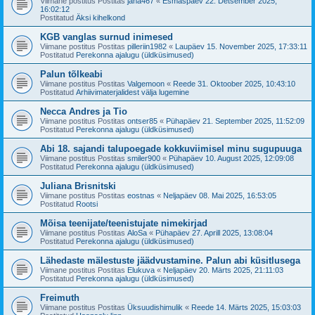
Viimane postitus Postitas
jana467
«
Esmaspäev 22. Detsember 2025,
16:02:12
Postitatud
Äksi kihelkond
KGB vanglas surnud inimesed
Viimane postitus Postitas
pilleriin1982
«
Laupäev 15. November 2025, 17:33:11
Postitatud
Perekonna ajalugu (üldküsimused)
Palun tõlkeabi
Viimane postitus Postitas
Valgemoon
«
Reede 31. Oktoober 2025, 10:43:10
Postitatud
Arhiivimaterjalidest välja lugemine
Necca Andres ja Tio
Viimane postitus Postitas
ontser85
«
Pühapäev 21. September 2025, 11:52:09
Postitatud
Perekonna ajalugu (üldküsimused)
Abi 18. sajandi talupoegade kokkuviimisel minu sugupuuga
Viimane postitus Postitas
smiler900
«
Pühapäev 10. August 2025, 12:09:08
Postitatud
Perekonna ajalugu (üldküsimused)
Juliana Brisnitski
Viimane postitus Postitas
eostnas
«
Neljapäev 08. Mai 2025, 16:53:05
Postitatud
Rootsi
Mõisa teenijate/teenistujate nimekirjad
Viimane postitus Postitas
AloSa
«
Pühapäev 27. Aprill 2025, 13:08:04
Postitatud
Perekonna ajalugu (üldküsimused)
Lähedaste mälestuste jäädvustamine. Palun abi küsitlusega
Viimane postitus Postitas
Elukuva
«
Neljapäev 20. Märts 2025, 21:11:03
Postitatud
Perekonna ajalugu (üldküsimused)
Freimuth
Viimane postitus Postitas
Üksuudishimulik
«
Reede 14. Märts 2025, 15:03:03