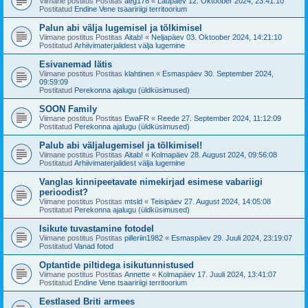
Viimane postitus Postitas
aeg178
«
Laupäev 12. Oktoober 2024, 23:41:10
Postitatud
Endine Vene tsaaririigi territoorium
Palun abi välja lugemisel ja tõlkimisel
Viimane postitus Postitas
Aitab!
«
Neljapäev 03. Oktoober 2024, 14:21:10
Postitatud
Arhiivimaterjalidest välja lugemine
Esivanemad lätis
Viimane postitus Postitas
klahtinen
«
Esmaspäev 30. September 2024,
09:59:09
Postitatud
Perekonna ajalugu (üldküsimused)
SOON Family
Viimane postitus Postitas
EwaFR
«
Reede 27. September 2024, 11:12:09
Postitatud
Perekonna ajalugu (üldküsimused)
Palub abi väljalugemisel ja tõlkimisel!
Viimane postitus Postitas
Aitab!
«
Kolmapäev 28. August 2024, 09:56:08
Postitatud
Arhiivimaterjalidest välja lugemine
Vanglas kinnipeetavate nimekirjad esimese vabariigi
perioodist?
Viimane postitus Postitas
mtsld
«
Teisipäev 27. August 2024, 14:05:08
Postitatud
Perekonna ajalugu (üldküsimused)
Isikute tuvastamine fotodel
Viimane postitus Postitas
pilleriin1982
«
Esmaspäev 29. Juuli 2024, 23:19:07
Postitatud
Vanad fotod
Optantide piltidega isikutunnistused
Viimane postitus Postitas
Annette
«
Kolmapäev 17. Juuli 2024, 13:41:07
Postitatud
Endine Vene tsaaririigi territoorium
Eestlased Briti armees