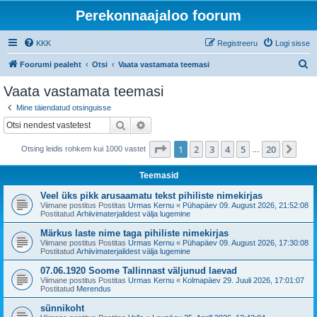
Perekonnaajaloo foorum
KKK
Registreeru
Logi sisse
O
Foorumi pealeht
Otsi
Vaata vastamata teemasi
t
Vaata vastamata teemasi
s
Mine täiendatud otsinguisse
i
Otsi
Täiendatud otsing
1
. leht
20
-st
1
2
3
4
5
20
Jär
Otsing leidis rohkem kui 1000 vastet
…
Teemasid
Veel üks pikk arusaamatu tekst pihiliste nimekirjas
Viimane postitus Postitas
Urmas Kernu
«
Pühapäev 09. August 2026, 21:52:08
Postitatud
Arhiivimaterjalidest välja lugemine
Märkus laste nime taga pihiliste nimekirjas
Viimane postitus Postitas
Urmas Kernu
«
Pühapäev 09. August 2026, 17:30:08
Postitatud
Arhiivimaterjalidest välja lugemine
07.06.1920 Soome Tallinnast väljunud laevad
Viimane postitus Postitas
Urmas Kernu
«
Kolmapäev 29. Juuli 2026, 17:01:07
Postitatud
Merendus
sünnikoht