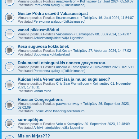
Viimane postitus Postitas
anatolewilson
«
Kolmapäev 17. Juuli 2024, 05:58:07
Postitatud
Perekonna ajalugu (üldküsimused)
Gustav Põdra osavõtt Vabasussõjast
Viimane postitus Postitas
liinarosimannus
«
Teisipäev 16. Juuli 2024, 11:54:07
Postitatud
Perekonna ajalugu (üldküsimused)
vanad pikkusmõõdud
Viimane postitus Postitas
Valgemoon
«
Esmaspäev 08. Juuli 2024, 15:42:07
Postitatud
Arhiivimaterjalidest välja lugemine
Kesa suguvõsa kokkutulek
Viimane postitus Postitas
Kai.Kesa
«
Teisipäev 27. Veebruar 2024, 14:47:02
Postitatud
Suguvõsa kokkutulekud
Dokumendi otsingust.Из поиска документов.
Viimane postitus Postitas
mibeko
«
Esmaspäev 20. November 2023, 16:15:11
Postitatud
Perekonna ajalugu (üldküsimused)
Kuidas leida Venemaalt isa ja muud sugulased?
Viimane postitus Postitas
Cris.Saar@gmail.com
«
Kolmapäev 01. November
2023, 17:10:11
Postitatud
Vanad fotod
Russian Congregations
Viimane postitus Postitas
paulwshumway
«
Teisipäev 26. September 2023,
02:02:09
Postitatud
Endine Vene tsaaririigi territoorium
surmapõhjus
Viimane postitus Postitas
Vello
«
Kolmapäev 20. September 2023, 12:48:09
Postitatud
Arhiivimaterjalidest välja lugemine
Mis on kirjas???