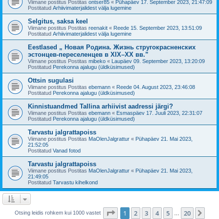
Viimane postitus Postitas
ontser85
«
Pühapäev 17. September 2023, 21:47:09
Postitatud
Arhiivimaterjalidest välja lugemine
Selgitus, saksa keel
Viimane postitus Postitas
reenakit
«
Reede 15. September 2023, 13:51:09
Postitatud
Arhiivimaterjalidest välja lugemine
Eestlased „ Новая Родина. Жизнь стругокрасненских
эстонцев-переселенцев в XIX–XX вв.”
Viimane postitus Postitas
mibeko
«
Laupäev 09. September 2023, 13:20:09
Postitatud
Perekonna ajalugu (üldküsimused)
Ottsin sugulasi
Viimane postitus Postitas
ebemann
«
Reede 04. August 2023, 23:46:08
Postitatud
Perekonna ajalugu (üldküsimused)
Kinnistuandmed Tallina arhiivist aadressi järgi?
Viimane postitus Postitas
ebemann
«
Esmaspäev 17. Juuli 2023, 22:31:07
Postitatud
Perekonna ajalugu (üldküsimused)
Tarvastu jalgrattapoiss
Viimane postitus Postitas
MaOlenJalgrattur
«
Pühapäev 21. Mai 2023,
21:52:05
Postitatud
Vanad fotod
Tarvastu jalgrattapoiss
Viimane postitus Postitas
MaOlenJalgrattur
«
Pühapäev 21. Mai 2023,
21:49:05
Postitatud
Tarvastu kihelkond
1
. leht
20
-st
1
2
3
4
5
20
Jär
Otsing leidis rohkem kui 1000 vastet
…