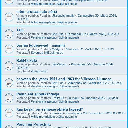
Viimane postitus Postitas
Vello
«
Laupäev 25. Aprill 2026, 12:43:04
Postitatud
Arhiivimaterjalidest välja lugemine
mõni arusaamatu sõna
Viimane postitus Postitas
Üksuudishimulik
«
Esmaspäev 30. Märts 2026,
18:17:03
Postitatud
Arhiivimaterjalidest välja lugemine
Talu
Viimane postitus Postitas
Bert-Ola
«
Esmaspäev 23. Märts 2026, 09:26:03
Postitatud
Perekonna ajalugu (üldküsimused)
Surma kuupäevad , isanimi
Viimane postitus Postitas
Merlyn
«
Pühapäev 22. Märts 2026, 13:11:03
Postitatud
Setumaa üldküsimused
Rahkla küla
Viimane postitus Postitas
LiisaVares_
«
Kolmapäev 25. Veebruar 2026,
16:31:02
Postitatud
Vanad fotod
between the years 1941 and 1963 for Viitsaoo Hiiumaa
Viimane postitus Postitas
Bert-Ola
«
Kolmapäev 04. Veebruar 2026, 15:22:02
Postitatud
Perekonna ajalugu (üldküsimused)
Palun abi sünnikandega
Viimane postitus Postitas
Freiks23
«
Laupäev 24. Jaanuar 2026, 13:34:01
Postitatud
Perekonna ajalugu (üldküsimused)
Kas kuskil on esimese abielu lapsed?
Viimane postitus Postitas
marapu
«
Esmaspäev 29. Detsember 2025, 00:10:12
Postitatud
Arhiivimaterjalidest välja lugemine
Perenimi Porochna