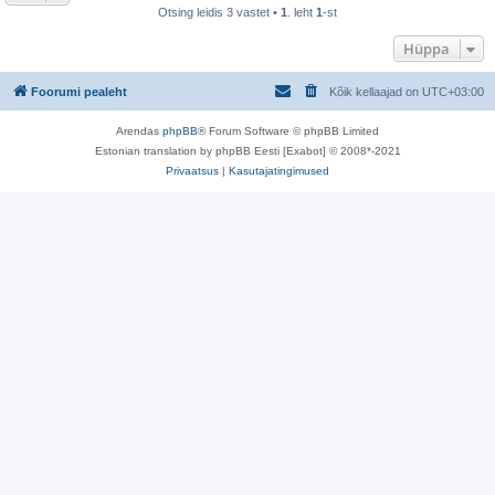
Otsing leidis 3 vastet •
1
. leht
1
-st
Hüppa
Foorumi pealeht
Kõik kellaajad on
UTC+03:00
Arendas
phpBB
® Forum Software © phpBB Limited
Estonian translation by phpBB Eesti [Exabot] © 2008*-2021
Privaatsus
|
Kasutajatingimused