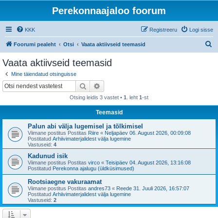
Perekonnaajaloo foorum
KKK
Registreeru
Logi sisse
O
Foorumi pealeht
Otsi
Vaata aktiivseid teemasid
t
Vaata aktiivseid teemasid
s
Mine täiendatud otsinguisse
i
Otsi
Täiendatud otsing
Otsing leidis 3 vastet •
1
. leht
1
-st
Teemasid
Palun abi välja lugemisel ja tõlkimisel
Viimane postitus Postitas
Riire
«
Neljapäev 06. August 2026, 00:09:08
Postitatud
Arhiivimaterjalidest välja lugemine
Vastuseid:
4
Kadunud isik
Viimane postitus Postitas
virco
«
Teisipäev 04. August 2026, 13:16:08
Postitatud
Perekonna ajalugu (üldküsimused)
Rootsiaegne vakuraamat
Viimane postitus Postitas
andres73
«
Reede 31. Juuli 2026, 16:57:07
Postitatud
Arhiivimaterjalidest välja lugemine
Vastuseid:
2