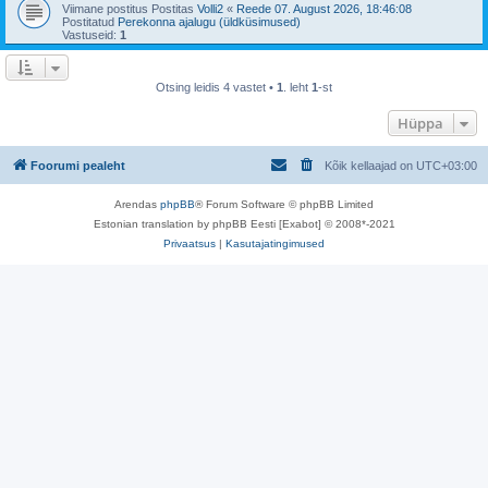
Viimane postitus Postitas
Volli2
«
Reede 07. August 2026, 18:46:08
Postitatud
Perekonna ajalugu (üldküsimused)
Vastuseid:
1
Otsing leidis 4 vastet •
1
. leht
1
-st
Hüppa
Foorumi pealeht
Kõik kellaajad on
UTC+03:00
Arendas
phpBB
® Forum Software © phpBB Limited
Estonian translation by phpBB Eesti [Exabot] © 2008*-2021
Privaatsus
|
Kasutajatingimused