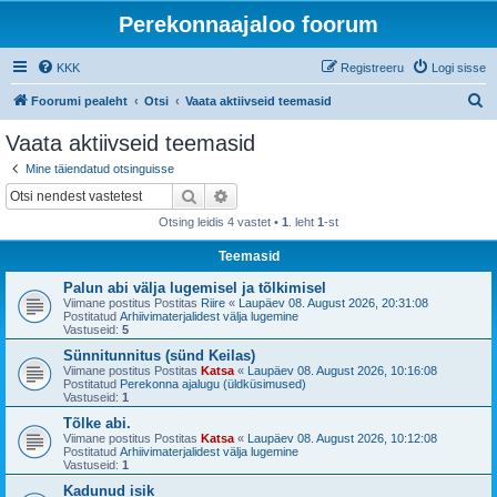
Perekonnaajaloo foorum
KKK
Registreeru
Logi sisse
O
Foorumi pealeht
Otsi
Vaata aktiivseid teemasid
t
Vaata aktiivseid teemasid
s
Mine täiendatud otsinguisse
i
Otsi
Täiendatud otsing
Otsing leidis 4 vastet •
1
. leht
1
-st
Teemasid
Palun abi välja lugemisel ja tõlkimisel
Viimane postitus Postitas
Riire
«
Laupäev 08. August 2026, 20:31:08
Postitatud
Arhiivimaterjalidest välja lugemine
Vastuseid:
5
Sünnitunnitus (sünd Keilas)
Viimane postitus Postitas
Katsa
«
Laupäev 08. August 2026, 10:16:08
Postitatud
Perekonna ajalugu (üldküsimused)
Vastuseid:
1
Tõlke abi.
Viimane postitus Postitas
Katsa
«
Laupäev 08. August 2026, 10:12:08
Postitatud
Arhiivimaterjalidest välja lugemine
Vastuseid:
1
Kadunud isik