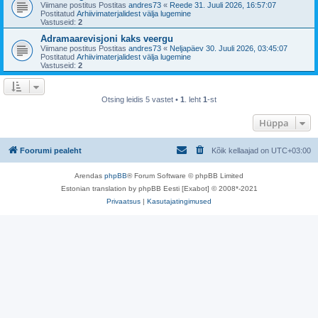
Viimane postitus Postitas
andres73
«
Reede 31. Juuli 2026, 16:57:07
Postitatud
Arhiivimaterjalidest välja lugemine
Vastuseid:
2
Adramaarevisjoni kaks veergu
Viimane postitus Postitas
andres73
«
Neljapäev 30. Juuli 2026, 03:45:07
Postitatud
Arhiivimaterjalidest välja lugemine
Vastuseid:
2
Otsing leidis 5 vastet •
1
. leht
1
-st
Hüppa
Foorumi pealeht
Kõik kellaajad on
UTC+03:00
Arendas
phpBB
® Forum Software © phpBB Limited
Estonian translation by phpBB Eesti [Exabot] © 2008*-2021
Privaatsus
|
Kasutajatingimused