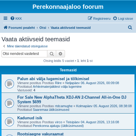
Perekonnaajaloo foorum
KKK
Registreeru
Logi sisse
O
Foorumi pealeht
Otsi
Vaata aktiivseid teemasid
t
Vaata aktiivseid teemasid
s
Mine täiendatud otsinguisse
i
Otsi
Täiendatud otsing
Otsing leidis 5 vastet •
1
. leht
1
-st
Teemasid
Palun abi välja lugemisel ja tõlkimisel
Viimane postitus Postitas
Riire
«
Neljapäev 06. August 2026, 00:09:08
Postitatud
Arhiivimaterjalidest välja lugemine
Vastuseid:
4
For Sale New AlphaTheta XDJ-AN 2-Channel All-in-One DJ
System $699
Viimane postitus Postitas
rtdcamughe
«
Kolmapäev 05. August 2026, 08:38:08
Postitatud
Saaremaa üldküsimused
Kadunud isik
Viimane postitus Postitas
virco
«
Teisipäev 04. August 2026, 13:16:08
Postitatud
Perekonna ajalugu (üldküsimused)
Rootsiaegne vakuraamat