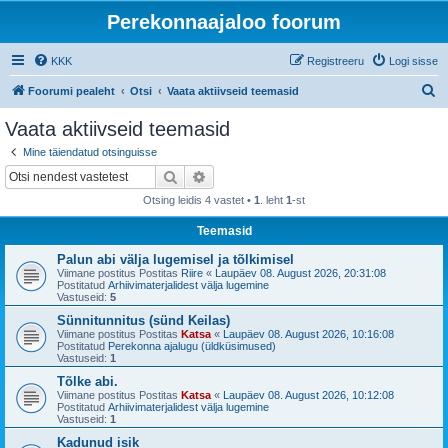
Perekonnaajaloo foorum
KKK
Registreeru
Logi sisse
O
Foorumi pealeht
Otsi
Vaata aktiivseid teemasid
t
Vaata aktiivseid teemasid
s
Mine täiendatud otsinguisse
i
Otsi
Täiendatud otsing
Otsing leidis 4 vastet •
1
. leht
1
-st
Teemasid
Palun abi välja lugemisel ja tõlkimisel
Viimane postitus Postitas
Riire
«
Laupäev 08. August 2026, 20:31:08
Postitatud
Arhiivimaterjalidest välja lugemine
Vastuseid:
5
Sünnitunnitus (sünd Keilas)
Viimane postitus Postitas
Katsa
«
Laupäev 08. August 2026, 10:16:08
Postitatud
Perekonna ajalugu (üldküsimused)
Vastuseid:
1
Tõlke abi.
Viimane postitus Postitas
Katsa
«
Laupäev 08. August 2026, 10:12:08
Postitatud
Arhiivimaterjalidest välja lugemine
Vastuseid:
1
Kadunud isik