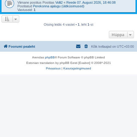
Viimane postitus Postitas
Volli2
«
Reede 07. August 2026, 18:46:08
Postitatud
Perekonna ajalugu (üldküsimused)
Vastuseid:
1
Otsing leidis 4 vastet •
1
. leht
1
-st
Hüppa
Foorumi pealeht
Kõik kellaajad on
UTC+03:00
Arendas
phpBB
® Forum Software © phpBB Limited
Estonian translation by phpBB Eesti [Exabot] © 2008*-2021
Privaatsus
|
Kasutajatingimused