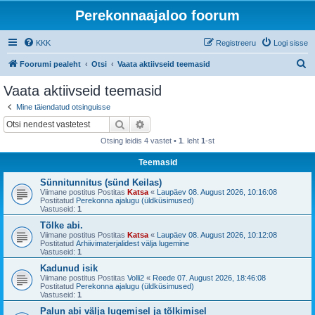
Perekonnaajaloo foorum
KKK
Registreeru
Logi sisse
O
Foorumi pealeht
Otsi
Vaata aktiivseid teemasid
t
Vaata aktiivseid teemasid
s
Mine täiendatud otsinguisse
i
Otsi
Täiendatud otsing
Otsing leidis 4 vastet •
1
. leht
1
-st
Teemasid
Sünnitunnitus (sünd Keilas)
Viimane postitus Postitas
Katsa
«
Laupäev 08. August 2026, 10:16:08
Postitatud
Perekonna ajalugu (üldküsimused)
Vastuseid:
1
Tõlke abi.
Viimane postitus Postitas
Katsa
«
Laupäev 08. August 2026, 10:12:08
Postitatud
Arhiivimaterjalidest välja lugemine
Vastuseid:
1
Kadunud isik
Viimane postitus Postitas
Volli2
«
Reede 07. August 2026, 18:46:08
Postitatud
Perekonna ajalugu (üldküsimused)
Vastuseid:
1
Palun abi välja lugemisel ja tõlkimisel