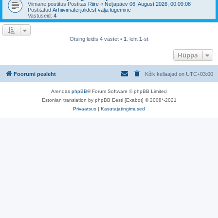
Viimane postitus Postitas
Riire
«
Neljapäev 06. August 2026, 00:09:08
Postitatud
Arhiivimaterjalidest välja lugemine
Vastuseid:
4
Otsing leidis 4 vastet •
1
. leht
1
-st
Hüppa
Foorumi pealeht
Kõik kellaajad on
UTC+03:00
Arendas
phpBB
® Forum Software © phpBB Limited
Estonian translation by phpBB Eesti [Exabot] © 2008*-2021
Privaatsus
|
Kasutajatingimused