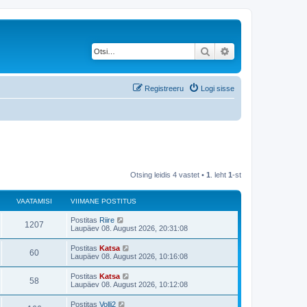
Otsi
Täiendatud otsing
Registreeru
Logi sisse
Otsing leidis 4 vastet •
1
. leht
1
-st
VAATAMISI
VIIMANE POSTITUS
V
Postitas
Riire
V
1207
i
Laupäev 08. August 2026, 20:31:08
i
a
m
V
Postitas
Katsa
V
60
a
i
Laupäev 08. August 2026, 10:16:08
a
n
i
e
a
m
V
Postitas
Katsa
t
p
V
58
a
i
Laupäev 08. August 2026, 10:12:08
o
a
n
i
s
a
e
a
m
t
V
Postitas
Volli2
t
p