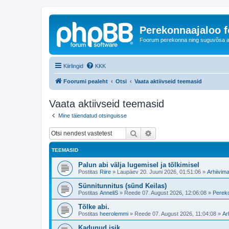
Perekonnaajaloo 
Foorum perekonna ning suguvõsa ajal
Kiirlingid
KKK
Foorumi pealeht
Otsi
Vaata aktiivseid teemasid
Vaata aktiivseid teemasid
Mine täiendatud otsinguisse
Otsi
Täiendatud otsing
TEEMASID
Palun abi välja lugemisel ja tõlkimisel
Postitas
Riire
»
Laupäev 20. Juuni 2026, 01:51:06
»
Arhiivima
Sünnitunnitus (sünd Keilas)
Postitas
AnneliS
»
Reede 07. August 2026, 12:06:08
»
Pereko
Tõlke abi.
Postitas
heerolemmi
»
Reede 07. August 2026, 11:04:08
»
Ar
Kadunud isik