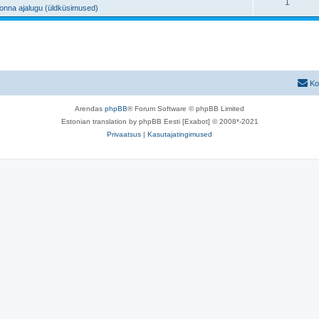
V
1
s
onna ajalugu (üldküsimused)
s
u
a
e
t
s
s
i
u
e
t
d
s
i
u
e
Ko
d
s
i
Arendas
phpBB
® Forum Software © phpBB Limited
e
d
Estonian translation by phpBB Eesti [Exabot] © 2008*-2021
i
Privaatsus
|
Kasutajatingimused
d