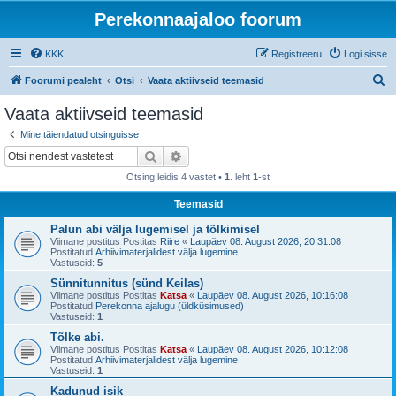
Perekonnaajaloo foorum
KKK
Registreeru
Logi sisse
O
Foorumi pealeht
Otsi
Vaata aktiivseid teemasid
t
Vaata aktiivseid teemasid
s
Mine täiendatud otsinguisse
i
Otsi
Täiendatud otsing
Otsing leidis 4 vastet •
1
. leht
1
-st
Teemasid
Palun abi välja lugemisel ja tõlkimisel
Viimane postitus Postitas
Riire
«
Laupäev 08. August 2026, 20:31:08
Postitatud
Arhiivimaterjalidest välja lugemine
Vastuseid:
5
Sünnitunnitus (sünd Keilas)
Viimane postitus Postitas
Katsa
«
Laupäev 08. August 2026, 10:16:08
Postitatud
Perekonna ajalugu (üldküsimused)
Vastuseid:
1
Tõlke abi.
Viimane postitus Postitas
Katsa
«
Laupäev 08. August 2026, 10:12:08
Postitatud
Arhiivimaterjalidest välja lugemine
Vastuseid:
1
Kadunud isik