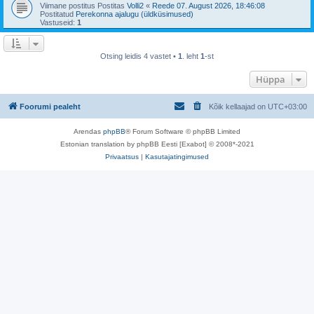
Viimane postitus Postitas
Volli2
«
Reede 07. August 2026, 18:46:08
Postitatud
Perekonna ajalugu (üldküsimused)
Vastuseid:
1
Otsing leidis 4 vastet •
1
. leht
1
-st
Hüppa
Foorumi pealeht
Kõik kellaajad on
UTC+03:00
Arendas
phpBB
® Forum Software © phpBB Limited
Estonian translation by phpBB Eesti [Exabot] © 2008*-2021
Privaatsus
|
Kasutajatingimused